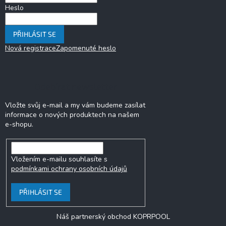
k
Heslo
y
v
PŘIHLÁSIT SE
ý
p
Nová registrace
Zapomenuté heslo
i
s
u
Odebírat newsletter
Vložte svůj e-mail a my vám budeme zasílat
informace o nových produktech na našem
e-shopu.
Vložením e-mailu souhlasíte s
podmínkami ochrany osobních údajů
PŘIHLÁSIT SE
Náš partnerský obchod KOPRPOOL