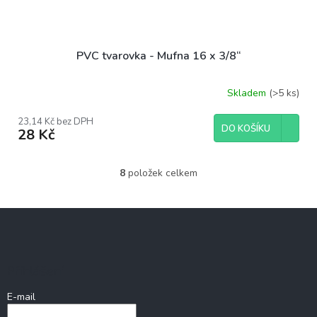
PVC tvarovka - Mufna 16 x 3/8“
Skladem
(>5 ks)
23,14 Kč bez DPH
DO KOŠÍKU
28 Kč
8
položek celkem
O
v
l
Z
á
á
d
p
a
c
a
Přihlášení
í
t
p
í
E-mail
r
v