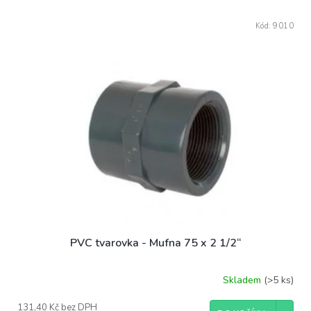
p
V
r
Kód:
9010
ý
o
p
d
i
u
s
k
p
t
r
ů
o
d
u
k
t
ů
PVC tvarovka - Mufna 75 x 2 1/2“
Skladem
(>5 ks)
131,40 Kč bez DPH