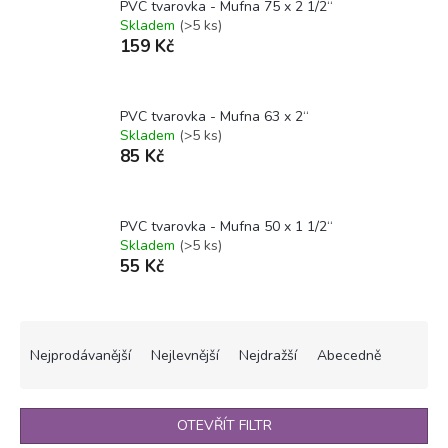
PVC tvarovka - Mufna 75 x 2 1/2“
Skladem
(>5 ks)
159 Kč
PVC tvarovka - Mufna 63 x 2“
Skladem
(>5 ks)
85 Kč
PVC tvarovka - Mufna 50 x 1 1/2“
Skladem
(>5 ks)
55 Kč
Ř
a
Nejprodávanější
Nejlevnější
Nejdražší
Abecedně
z
e
n
OTEVŘÍT FILTR
í