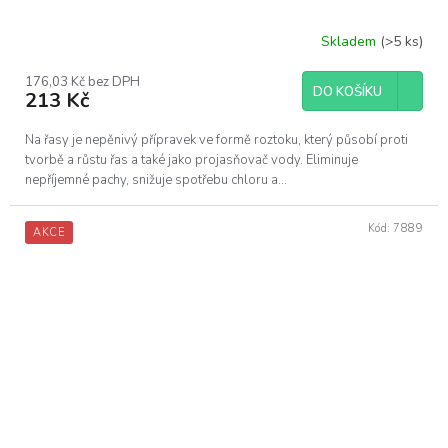
Skladem
(>5 ks)
176,03 Kč bez DPH
DO KOŠÍKU
213 Kč
Na řasy je nepěnivý přípravek ve formě roztoku, který působí proti
tvorbě a růstu řas a také jako projasňovač vody. Eliminuje
nepříjemné pachy, snižuje spotřebu chloru a...
Kód:
7889
AKCE