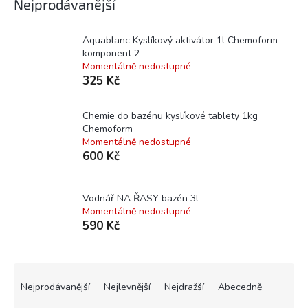
Nejprodávanější
Aquablanc Kyslíkový aktivátor 1l Chemoform
komponent 2
Momentálně nedostupné
325 Kč
Chemie do bazénu kyslíkové tablety 1kg
Chemoform
Momentálně nedostupné
600 Kč
Vodnář NA ŘASY bazén 3l
Momentálně nedostupné
590 Kč
Ř
a
Nejprodávanější
Nejlevnější
Nejdražší
Abecedně
z