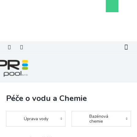
Přejít
Nákupní
na
košík
obsah
Péče o vodu a Chemie
Bazénová
Úprava vody
chemie