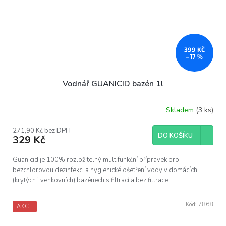
399 KČ
–17 %
Vodnář GUANICID bazén 1l
Skladem
(3 ks)
271,90 Kč bez DPH
DO KOŠÍKU
329 Kč
Guanicid je 100% rozložitelný multifunkční přípravek pro
bezchlorovou dezinfekci a hygienické ošetření vody v domácích
(krytých i venkovních) bazénech s filtrací a bez filtrace....
Kód:
7868
AKCE