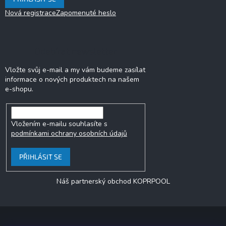
s
u
Nová registrace
Zapomenuté heslo
Odebírat newsletter
Vložte svůj e-mail a my vám budeme zasílat
informace o nových produktech na našem
e-shopu.
Vložením e-mailu souhlasíte s
podmínkami ochrany osobních údajů
PŘIHLÁSIT SE
Náš partnerský obchod KOPRPOOL