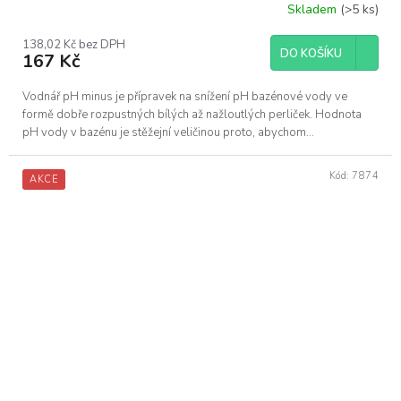
Skladem
(>5 ks)
138,02 Kč bez DPH
DO KOŠÍKU
167 Kč
Vodnář pH minus je přípravek na snížení pH bazénové vody ve
formě dobře rozpustných bílých až nažloutlých perliček. Hodnota
pH vody v bazénu je stěžejní veličinou proto, abychom...
Kód:
7874
AKCE