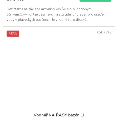
Dezinfekce na základě aktivního kyslíku s dlouhodobým
účinkem.Oxy-light je dezinfekční a algicidní přípravek pro ošetření
vody v plaveckých bazénech. Je vhodný i pro dětské...
Kód:
7892
AKCE
Vodnář NA ŘASY bazén 1l