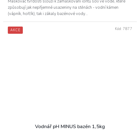
Maskovač tvrdosti slouží k zamaskování iontů solí ve vodě, které
způsobují jak nepříjemné usazeniny na stěnách - vodní kámen
(vápník, hořčík), tak i zákaly bazénové vody...
Kód:
7877
AKCE
Vodnář pH MINUS bazén 1,5kg