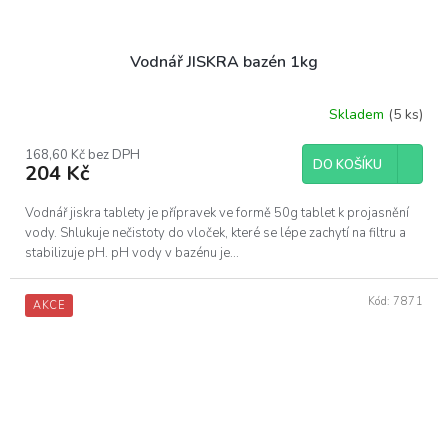
Vodnář JISKRA bazén 1kg
Skladem
(5 ks)
168,60 Kč bez DPH
DO KOŠÍKU
204 Kč
Vodnář jiskra tablety je přípravek ve formě 50g tablet k projasnění
vody. Shlukuje nečistoty do vloček, které se lépe zachytí na filtru a
stabilizuje pH. pH vody v bazénu je...
Kód:
7871
AKCE