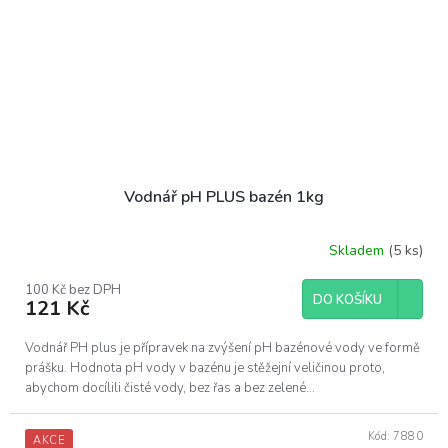
Vodnář pH PLUS bazén 1kg
Skladem
(5 ks)
100 Kč bez DPH
DO KOŠÍKU
121 Kč
Vodnář PH plus je přípravek na zvýšení pH bazénové vody ve formě
prášku. Hodnota pH vody v bazénu je stěžejní veličinou proto,
abychom docílili čisté vody, bez řas a bez zelené...
Kód:
7880
AKCE