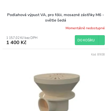
Podlahová výpust VA, pro fólii, mosazné zástřiky M6 -
světle šedá
Momentálně nedostupné
1 157,02 Kč bez DPH
DO KOŠÍKU
1 400 Kč
Kód:
8908