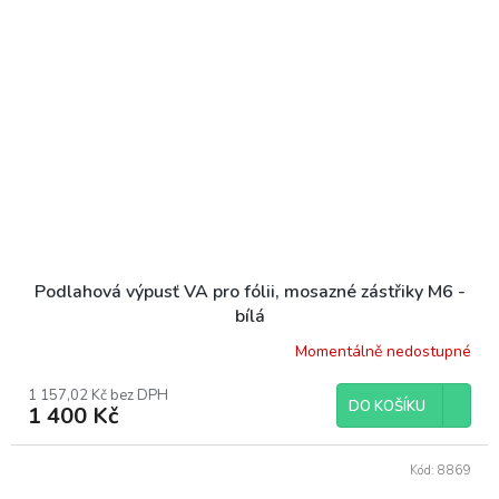
Podlahová výpusť VA pro fólii, mosazné zástřiky M6 -
bílá
Momentálně nedostupné
1 157,02 Kč bez DPH
DO KOŠÍKU
1 400 Kč
Kód:
8869