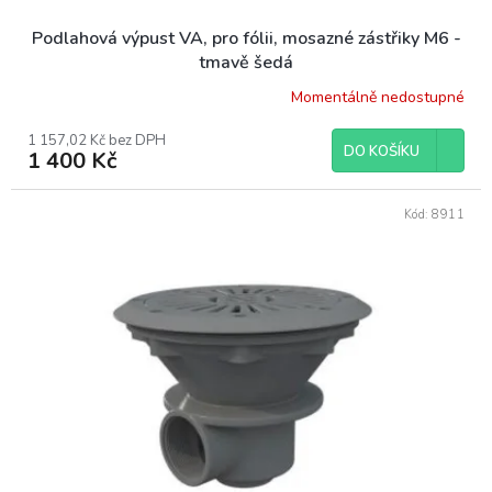
Podlahová výpust VA, pro fólii, mosazné zástřiky M6 -
tmavě šedá
Momentálně nedostupné
1 157,02 Kč bez DPH
DO KOŠÍKU
1 400 Kč
Kód:
8911