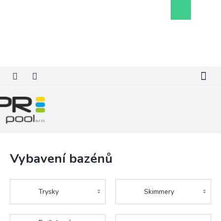
Přejít
Nákupní
na
košík
obsah
Vybavení bazénů
Trysky
Skimmery