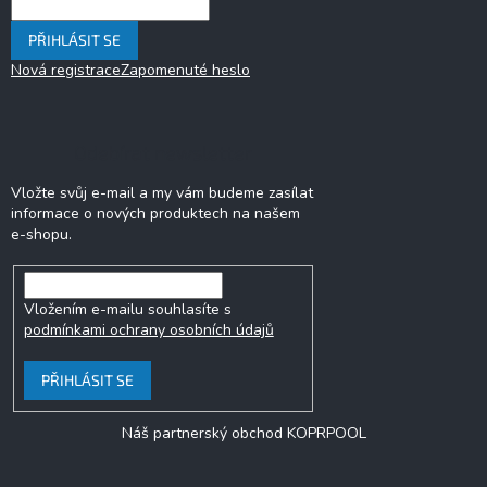
p
i
PŘIHLÁSIT SE
s
u
Nová registrace
Zapomenuté heslo
Odebírat newsletter
Vložte svůj e-mail a my vám budeme zasílat
informace o nových produktech na našem
e-shopu.
Vložením e-mailu souhlasíte s
podmínkami ochrany osobních údajů
PŘIHLÁSIT SE
Náš partnerský obchod KOPRPOOL