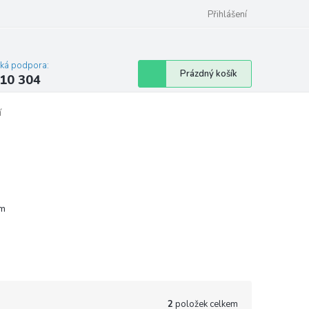
Přihlášení
cká podpora:
Nákupní
Prázdný košík
10 304
košík
í
m
2
položek celkem