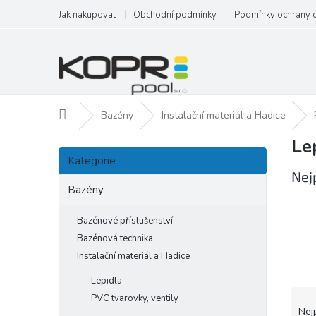
Přejít
Jak nakupovat
Obchodní podmínky
Podmínky ochrany 
na
obsah
Domů
Bazény
Instalační materiál a Hadice
Le
P
Přeskočit
o
Kategorie
kategorie
s
Nej
t
Bazény
r
a
Bazénové příslušenství
n
Bazénová technika
n
Instalační materiál a Hadice
í
Lepidla
p
Ř
a
PVC tvarovky, ventily
a
Nej
n