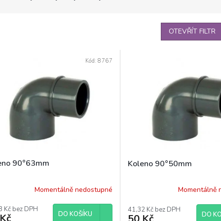
OTEVŘÍT FILTR
Kód:
8767
eno 90°63mm
Koleno 90°50mm
Momentálně nedostupné
Momentálně 
8 Kč bez DPH
41,32 Kč bez DPH
DO KOŠÍKU
DO KO
 Kč
50 Kč