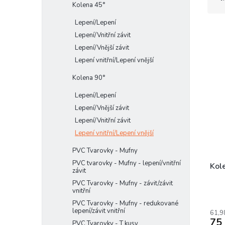
Kolena 45°
z
e
e
l
Lepení/Lepení
n
Lepení/Vnitřní závit
í
Lepení/Vnější závit
p
V
Lepení vnitřní/Lepení vnější
r
ý
o
p
Kolena 90°
d
i
u
Lepení/Lepení
s
k
Lepení/Vnější závit
p
t
Lepení/Vnitřní závit
r
ů
o
Lepení vnitřní/Lepení vnější
d
PVC Tvarovky - Mufny
u
PVC tvarovky - Mufny - lepení/vnitřní
k
Kol
závit
t
PVC Tvarovky - Mufny - závit/závit
ů
vnitřní
PVC Tvarovky - Mufny - redukované
lepení/závit vnitřní
61,9
75
PVC Tvarovky - T kusy