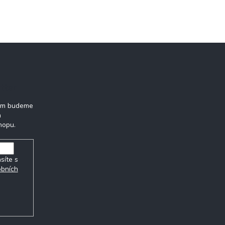
tter
vám budeme
h
hopu.
síte s
obních