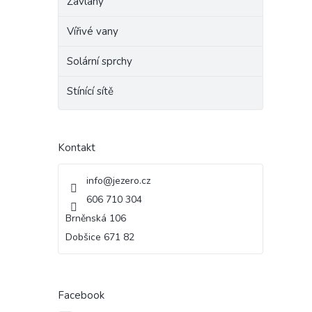
Závlahy
Vířivé vany
Solární sprchy
Stínící sítě
Kontakt
info
@
jezero.cz
606 710 304
Brněnská 106
Dobšice 671 82
Facebook