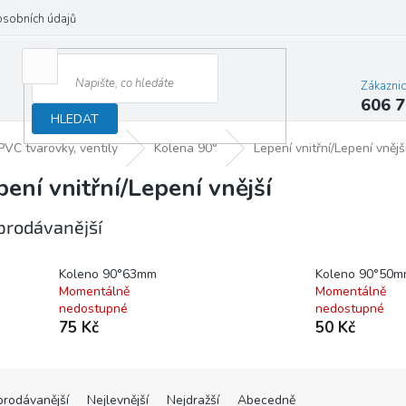
osobních údajů
Zákazni
606 7
HLEDAT
PVC tvarovky, ventily
Kolena 90°
Lepení vnitřní/Lepení vnějš
pení vnitřní/Lepení vnější
prodávanější
Koleno 90°63mm
Koleno 90°50m
Momentálně
Momentálně
nedostupné
nedostupné
75 Kč
50 Kč
prodávanější
Nejlevnější
Nejdražší
Abecedně