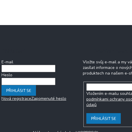
Přihlášení
Odebírat newsle
E-mail
Vložte svůj e-mail a my 
zasílat informace o novýc
produktech na našem e-s
Heslo
PŘIHLÁSIT SE
Vložením e-mailu souhla
Nová registrace
Zapomenuté heslo
podmínkami ochrany os
údajů
PŘIHLÁSIT SE