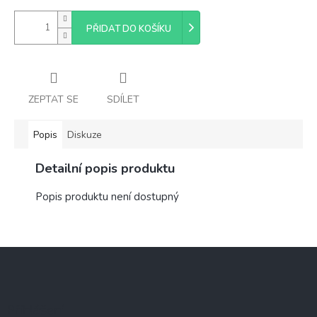
PŘIDAT DO KOŠÍKU
ZEPTAT SE
SDÍLET
Popis
Diskuze
Detailní popis produktu
Popis produktu není dostupný
Z
á
p
a
Přihlášení
t