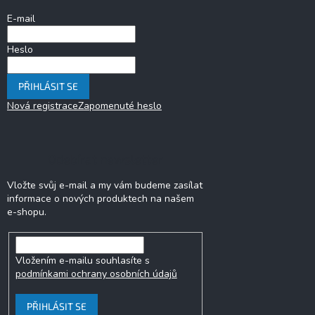
í
E-mail
Heslo
PŘIHLÁSIT SE
Nová registrace
Zapomenuté heslo
Odebírat newsletter
Vložte svůj e-mail a my vám budeme zasílat
informace o nových produktech na našem
e-shopu.
Vložením e-mailu souhlasíte s
podmínkami ochrany osobních údajů
PŘIHLÁSIT SE