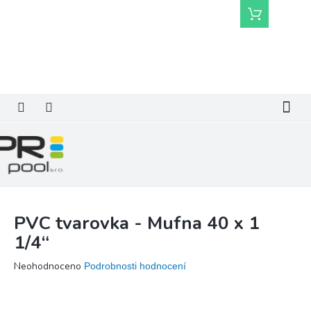
Přejít
Nákupní
na
košík
obsah
PVC tvarovka - Mufna 40 x 1
1/4“
Průměrné
Neohodnoceno
Podrobnosti hodnocení
hodnocení
produktu
je