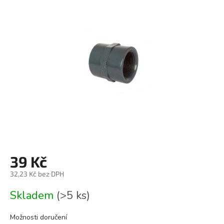
0,0
z
5
hvězdiček.
39 Kč
32,23 Kč bez DPH
Měrná
Skladem
(>5 ks)
cena:
Možnosti doručení