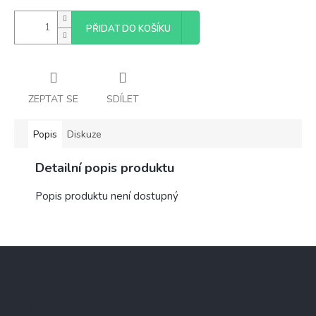
PŘIDAT DO KOŠÍKU
ZEPTAT SE
SDÍLET
Popis
Diskuze
Detailní popis produktu
Popis produktu není dostupný
Z
á
p
a
Přihlášení
t