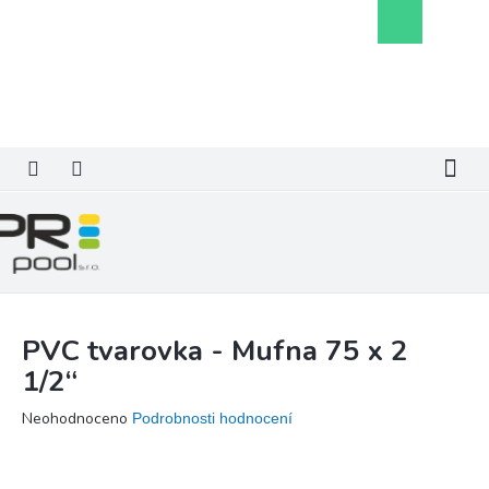
Přejít
Nákupní
na
košík
obsah
PVC tvarovka - Mufna 75 x 2
1/2“
Průměrné
Neohodnoceno
Podrobnosti hodnocení
hodnocení
produktu
je