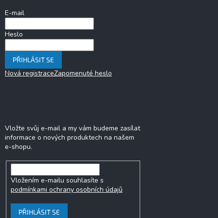
í
E-mail
Heslo
PŘIHLÁSIT SE
Nová registrace
Zapomenuté heslo
Odebírat newsletter
Vložte svůj e-mail a my vám budeme zasílat
informace o nových produktech na našem
e-shopu.
Vložením e-mailu souhlasíte s
podmínkami ochrany osobních údajů
PŘIHLÁSIT SE