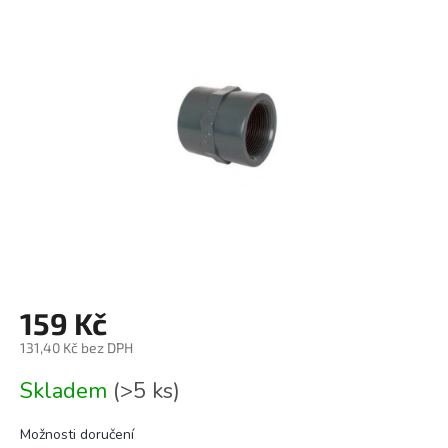
0,0
z
5
hvězdiček.
159 Kč
131,40 Kč bez DPH
Měrná
Skladem
(>5 ks)
cena:
Možnosti doručení