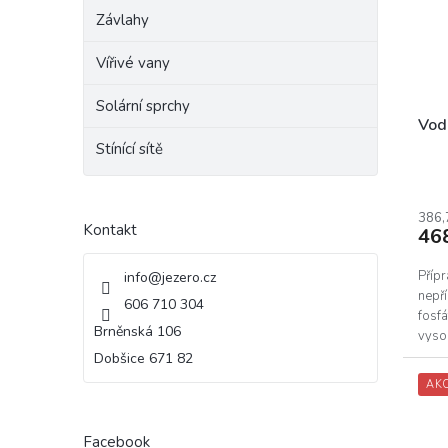
k
p
Závlahy
t
r
ů
o
Vířivé vany
d
u
Solární sprchy
k
Vod
t
Stínící sítě
ů
386,
Kontakt
46
Přípr
info
@
jezero.cz
nepř
606 710 304
fosfá
Brněnská 106
vysok
Lze...
Dobšice 671 82
AK
Facebook