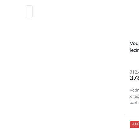
Vod
jezí
312,
37
Vodná
k nao
bakte
AK