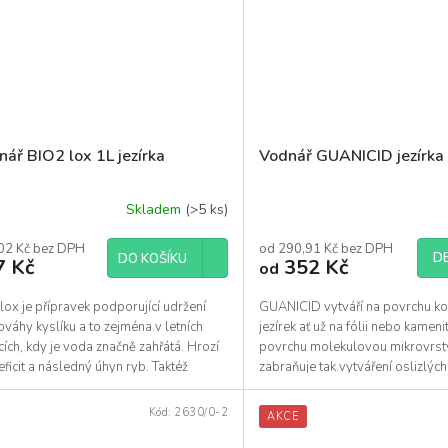
ář BIO2 lox 1L jezírka
Vodnář GUANICID jezírka
Skladem
(>5 ks)
02 Kč bez DPH
od 290,91 Kč bez DPH
DE
DO KOŠÍKU
7 Kč
352 Kč
od
ox je přípravek podporující udržení
GUANICID vytváří na povrchu k
váhy kyslíku a to zejména v letních
jezírek ať už na fólii nebo kamen
ích, kdy je voda značně zahřátá. Hrozí
povrchu molekulovou mikrovrst
eficit a následný úhyn ryb. Taktéž
zabraňuje tak vytváření oslizlýc
sňuje...
(pozn. není určeno pro...
Kód:
2630/0-2
AKCE