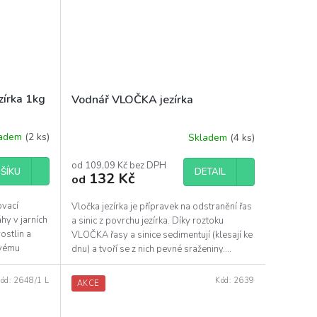
zírka 1kg
Vodnář VLOČKA jezírka
ladem
(2 ks)
Skladem
(4 ks)
od 109,09 Kč bez DPH
DETAIL
ŠÍKU
132 Kč
od
ovací
Vločka jezírka je přípravek na odstranění řas
hy v jarních
a sinic z povrchu jezírka. Díky roztoku
ostlin a
VLOČKA řasy a sinice sedimentují (klesají ke
ovému
dnu) a tvoří se z nich pevné sraženiny....
ód:
2648/1 L
Kód:
2639
AKCE