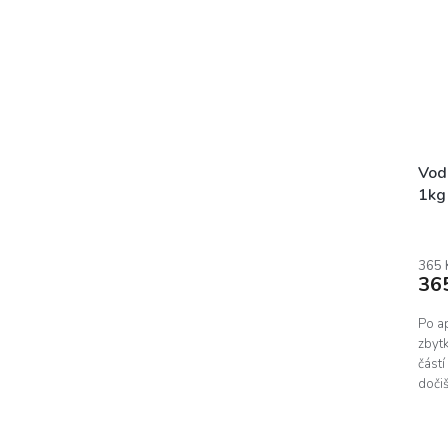
Vod
1kg
365 
36
Po ap
zbyt
částí
dočiš