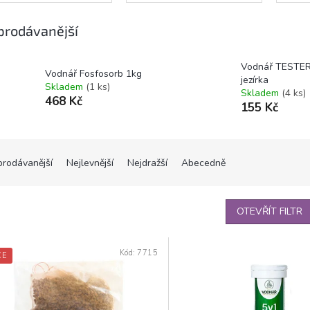
prodávanější
Vodnář TESTER
Vodnář Fosfosorb 1kg
jezírka
Skladem
(1 ks)
Skladem
(4 ks)
468 Kč
155 Kč
prodávanější
Nejlevnější
Nejdražší
Abecedně
OTEVŘÍT FILTR
Kód:
7715
CE