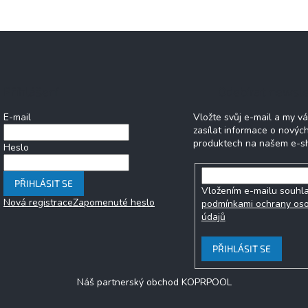
v
l
á
d
a
c
í
Přihlášení
Odebírat newsle
p
r
E-mail
Vložte svůj e-mail a my 
v
zasílat informace o novýc
k
produktech na našem e-s
y
Heslo
v
ý
p
PŘIHLÁSIT SE
Vložením e-mailu souhla
i
Nová registrace
Zapomenuté heslo
podmínkami ochrany os
s
údajů
u
PŘIHLÁSIT SE
Náš partnerský obchod KOPRPOOL