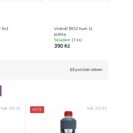
 5v1
Vodnář BIO2 hum 1L
jezírka
Skladem
(3 ks)
390 Kč
13
položek celkem
Kód:
301.52
Kód:
223.52
AKCE