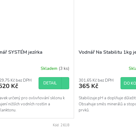
nář SYSTÉM jezírka
Vodnář Na Stabilitu 1kg j
Skladem
(3 ks)
Sk
29,75 Kč bez DPH
301,65 Kč bez DPH
DETAIL
DO KO
520 Kč
365 Kč
avek určený pro ovlivňování sklonu k
Stabilizuje pH a doplňuje důležit
jení nižších vodních rostlin a
Obsahuje směs minerálů a stop
lanktonu.
prvků.
Kód:
2618