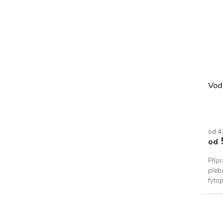
Vod
od 4
od
Přípr
přebu
fytop