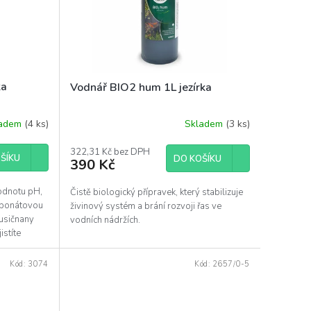
ka
Vodnář BIO2 hum 1L jezírka
ladem
(4 ks)
Skladem
(3 ks)
322,31 Kč bez DPH
ŠÍKU
DO KOŠÍKU
390 Kč
hodnotu pH,
Čistě biologický přípravek, který stabilizuje
rbonátovou
živinový systém a brání rozvoji řas ve
dusičnany
vodních nádržích.
stíte
Kód:
3074
Kód:
2657/0-5