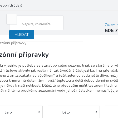
osobních údajů
Zákazni
606 7
HLEDAT
ezónní přípravky
zónní přípravky
u v jezírku je potřeba se starat po celou sezonu. Jinak se staráme o ryb
tší růstové aktivity jak rostlinná, tak živočišná část jezírka. I na ja
ěhu živin „splakat nad výdělkem“ a řešit zelenou vodu ještě dříve, než js
ebou krmiva, nárůstem živin, vyšší teplotou a delší dobou denního svě
je někdy k naší nelibosti. Důležité je především měřit testerem hladin
šli náhlému prudkému zezelenání vody, jehož následkem nemusí být jen 
Jaro
Léto