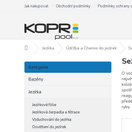
Přejít
Jak nakupovat
Obchodní podmínky
Podmínky ochrany 
na
obsah
Domů
Jezírka
Údržba a Chemie do jezírek
S
Se
P
Přeskočit
o
Kategorie
kategorie
s
O vod
t
nejvě
Bazény
kolob
r
spotř
a
Jezírka
reagu
n
přede
n
Jezírkové fólie
ryby.
í
Jezírková čerpadla a filtrace
p
Vzduchování do jezírka
a
Osvětlení do jezírek
n