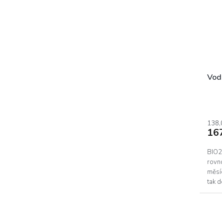
Vodn
138,
16
BIO2l
rovno
měsíc
tak d
proja