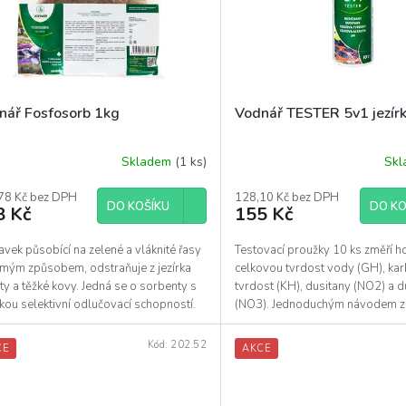
nář Fosfosorb 1kg
Vodnář TESTER 5v1 jezír
Skladem
(1 ks)
Sk
78 Kč bez DPH
128,10 Kč bez DPH
DO KOŠÍKU
DO KO
8 Kč
155 Kč
avek působící na zelené a vláknité řasy
Testovací proužky 10 ks změří 
ímým způsobem, odstraňuje z jezírka
celkovou tvrdost vody (GH), ka
ty a těžké kovy. Jedná se o sorbenty s
tvrdost (KH), dusitany (NO2) a 
ou selektivní odlučovací schopností.
(NO3). Jednoduchým návodem zji
hodnoty snadno a...
Kód:
202.52
CE
AKCE