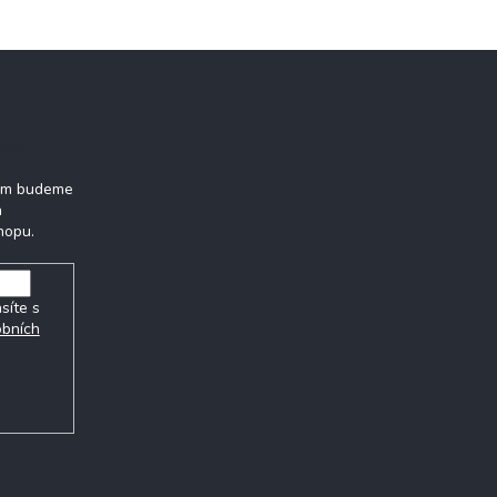
tter
vám budeme
h
hopu.
síte s
obních