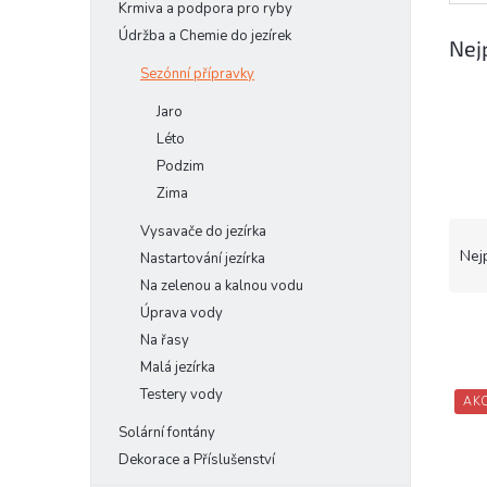
Krmiva a podpora pro ryby
e
Údržba a Chemie do jezírek
l
Nej
Sezónní přípravky
Jaro
Léto
Podzim
Zima
Ř
Vysavače do jezírka
a
Nej
Nastartování jezírka
z
Na zelenou a kalnou vodu
e
Úprava vody
n
Na řasy
í
Malá jezírka
p
V
r
Testery vody
AK
ý
o
p
Solární fontány
d
i
Dekorace a Příslušenství
u
s