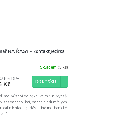
nář NA ŘASY - kontakt jezírka
Skladem
(5 ks)
Kč bez DPH
DO KOŠÍKU
5 Kč
likaci působí do několika minut. Vynáší
ky spadaného listí, bahna a odumřelých
 rostlin k hladině. Následné mechanické
tění.
O