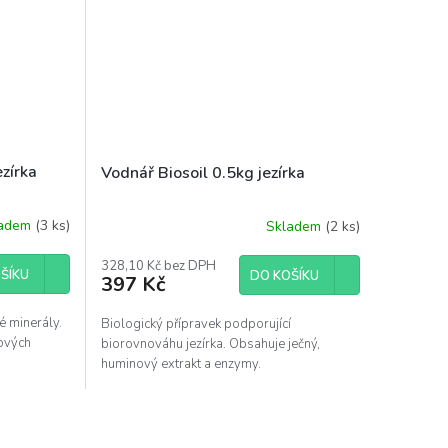
ezírka
Vodnář Biosoil 0.5kg jezírka
ladem
(3 ks)
Skladem
(2 ks)
328,10 Kč bez DPH
ŠÍKU
DO KOŠÍKU
397 Kč
é minerály.
Biologický přípravek podporující
ových
biorovnováhu jezírka. Obsahuje ječný,
huminový extrakt a enzymy.