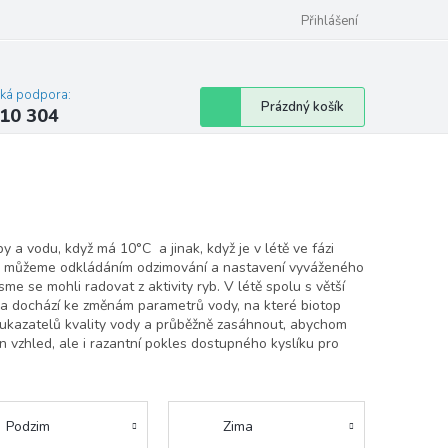
Přihlášení
cká podpora:
Nákupní
Prázdný košík
10 304
košík
y a vodu, když má 10°C a jinak, když je v létě ve fázi
ře však můžeme odkládáním odzimování a nastavení vyváženého
me se mohli radovat z aktivity ryb. V létě spolu s větší
tla dochází ke změnám parametrů vody, na které biotop
u ukazatelů kvality vody a průběžně zasáhnout, abychom
vzhled, ale i razantní pokles dostupného kyslíku pro
Podzim
Zima