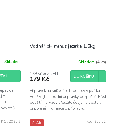
Vodnář pH mínus jezírka 1,5kg
Skladem
Skladem
(4 ks)
179 Kč bez DPH
TAIL
DO KOŠÍKU
179 Kč
oupacích
Přípravek na snížení pH hodnoty v jezírku.
itém
Používejte biocidní přípravky bezpečně. Před
vu a
použitím si vždy přečtěte údaje na obalu a
h povrchů.
připojené informace o přípravku.
Kód:
2020.3
Kód:
265.52
AKCE