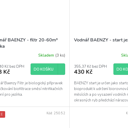
nář BAENZY - filtr 20-60m³
Vodnář BAENZY - start je
rka
Skladem
(3 ks)
Sk
40 Kč bez DPH
355,37 Kč bez DPH
DO KOŠÍKU
DO KO
8 Kč
430 Kč
ř Baenzy Filtr je biologický přípravek
BAENZY start je určen jako start
čkování biofiltrace směsí nitrifikačních
bioprodukt k udržení biorovnová
rií pro jezírka.
měsících a po vysazení vodních r
okrasných ryb předchází náraz
zatížení.
Kód:
250.52
K
CE