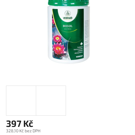
z
5
hvězdiček.
397 Kč
328,10 Kč bez DPH