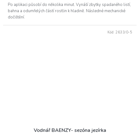
Po aplikaci působí do několika minut. Vynáší zbytky spadaného listí,
bahna a odumřelých částí rostlin k hladině. Následné mechanické
dočištění.
Kód:
2633/0-5
Vodnář BAENZY- sezóna jezírka