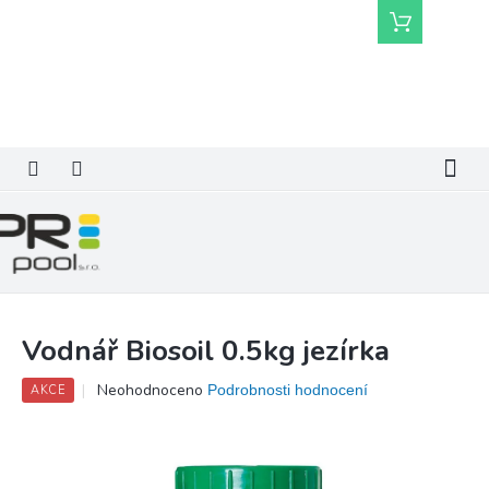
Přejít
Nákupní
na
košík
obsah
Vodnář Biosoil 0.5kg jezírka
Průměrné
Neohodnoceno
Podrobnosti hodnocení
AKCE
hodnocení
produktu
je
0,0