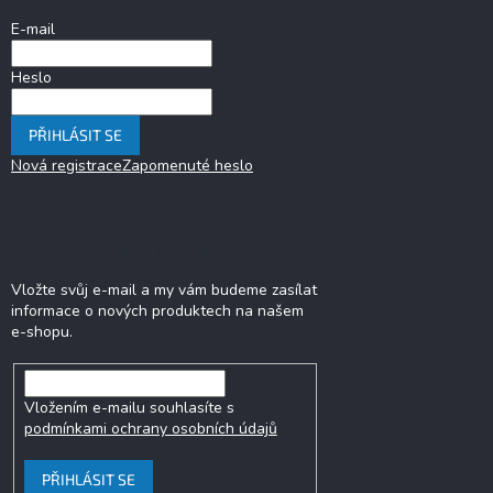
í
E-mail
Heslo
PŘIHLÁSIT SE
Nová registrace
Zapomenuté heslo
Odebírat newsletter
Vložte svůj e-mail a my vám budeme zasílat
informace o nových produktech na našem
e-shopu.
Vložením e-mailu souhlasíte s
podmínkami ochrany osobních údajů
PŘIHLÁSIT SE