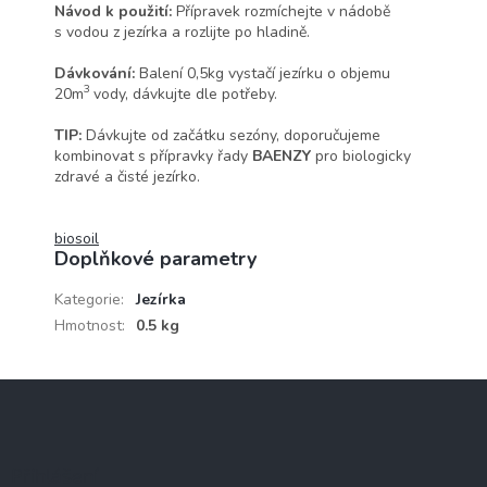
Návod k použití:
Přípravek rozmíchejte v nádobě
s vodou z jezírka a rozlijte po hladině.
Dávkování:
Balení 0,5kg vystačí jezírku o objemu
3
20m
vody, dávkujte dle potřeby.
TIP:
Dávkujte od začátku sezóny, doporučujeme
kombinovat s přípravky řady
BAENZY
pro biologicky
zdravé a čisté jezírko.
biosoil
Doplňkové parametry
Kategorie
:
Jezírka
Hmotnost
:
0.5 kg
Z
á
p
a
Přihlášení
t