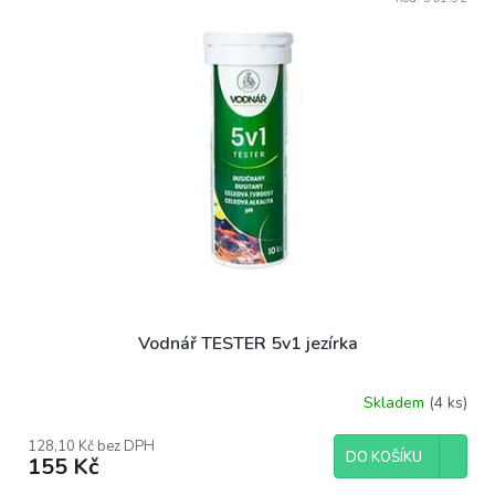
ý
o
p
d
i
u
s
k
p
t
r
ů
o
d
u
k
t
ů
Vodnář TESTER 5v1 jezírka
Skladem
(4 ks)
128,10 Kč bez DPH
DO KOŠÍKU
155 Kč