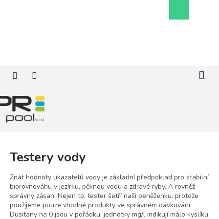
Přejít
Nákupní
na
košík
obsah
Testery vody
Znát hodnoty ukazatelů vody je základní předpoklad pro stabilní
biorovnováhu v jezírku, pěknou vodu a zdravé ryby. A rovněž
správný zásah. Nejen to, tester šetří naši peněženku, protože
použijeme pouze vhodné produkty ve správném dávkování.
Dusitany na 0 jsou v pořádku, jednotky mg/l indikují málo kyslíku