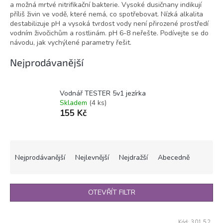
a možná mrtvé nitrifikační bakterie. Vysoké dusičnany indikují
příliš živin ve vodě, které nemá, co spotřebovat. Nízká alkalita
destabilizuje pH a vysoká tvrdost vody není přirozené prostředí
vodním živočichům a rostlinám. pH 6-8 neřešte. Podívejte se do
návodu, jak vychýlené parametry řešit.
Nejprodávanější
Vodnář TESTER 5v1 jezírka
Skladem
(4 ks)
155 Kč
Ř
a
Nejprodávanější
Nejlevnější
Nejdražší
Abecedně
z
e
n
OTEVŘÍT FILTR
í
p
V
r
Kód:
301.52