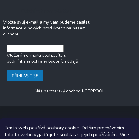
u
Odebírat newsletter
Vložte svůj e-mail a my vám budeme zasílat
informace o nových produktech na našem
e-shopu.
Vložením e-mailu souhlasíte s
podmínkami ochrany osobních údajů
PŘIHLÁSIT SE
Náš partnerský obchod KOPRPOOL
Tento web používá soubory cookie. Dalším procházením
Copyright 2026
jezero.cz
. Všechna práva vyhrazena.
tohoto webu vyjadřujete souhlas s jejich používáním.. Více