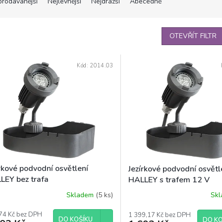
prodávanější
Nejlevnější
Nejdražší
Abecedně
OTEVŘÍT FILTR
Kód:
2014.03
rkové podvodní osvětlení
Jezírkové podvodní osvětl
LEY bez trafa
HALLEY s trafem 12 V
Skladem
(5 ks)
Sk
74 Kč bez DPH
1 399,17 Kč bez DPH
DO KOŠÍKU
DO KO