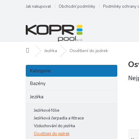
Přejít
Jak nakupovat
Obchodní podmínky
Podmínky ochrany 
na
obsah
Domů
Jezírka
Osvětlení do jezírek
Os
P
Přeskočit
o
Kategorie
kategorie
s
Nej
t
Bazény
r
a
Jezírka
n
n
Jezírkové fólie
í
Jezírková čerpadla a filtrace
p
Vzduchování do jezírka
a
Ř
Osvětlení do jezírek
n