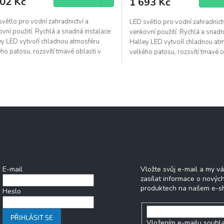
102 Kč
1 693 Kč
větlo pro vodní zahradnictví a
LED světlo pro vodní zahradnict
vní použití. Rychlá a snadná instalace
venkovní použití. Rychlá a snadn
ey LED vytvoří chladnou atmosféru
Halley LED vytvoří chladnou at
ho patosu, rozsvítí tmavé oblasti v
velkého patosu, rozsvítí tmavé o
dě a uvnitř...
zahradě a uvnitř...
O
v
l
á
d
a
c
í
Přihlášení
Odebírat newsle
p
r
E-mail
Vložte svůj e-mail a my 
v
zasílat informace o novýc
k
produktech na našem e-s
y
Heslo
v
ý
p
PŘIHLÁSIT SE
Vložením e-mailu souhla