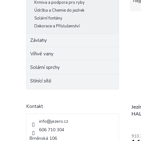
a
Nej
Krmiva a podpora pro ryby
e
z
Údržba a Chemie do jezírek
l
e
Solární fontány
n
Dekorace a Příslušenství
í
p
V
Závlahy
r
ý
o
p
Vířivé vany
d
i
u
s
Solární sprchy
k
p
t
r
Stínící sítě
ů
o
d
u
Kontakt
k
Jezí
t
HAL
ů
info
@
jezero.cz
606 710 304
910,
Brněnská 106