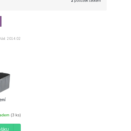
2
položek celkem
Kód:
2014.02
ení
ladem
(3 ks)
ŠÍKU