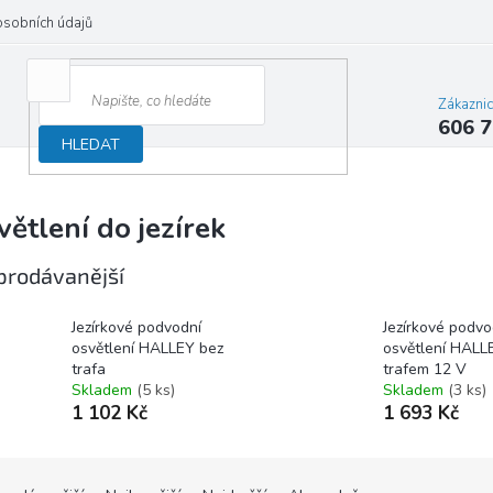
osobních údajů
Zákazni
606 7
HLEDAT
větlení do jezírek
prodávanější
Jezírkové podvodní
Jezírkové podvo
osvětlení HALLEY bez
osvětlení HALL
trafa
trafem 12 V
Skladem
(5 ks)
Skladem
(3 ks)
1 102 Kč
1 693 Kč