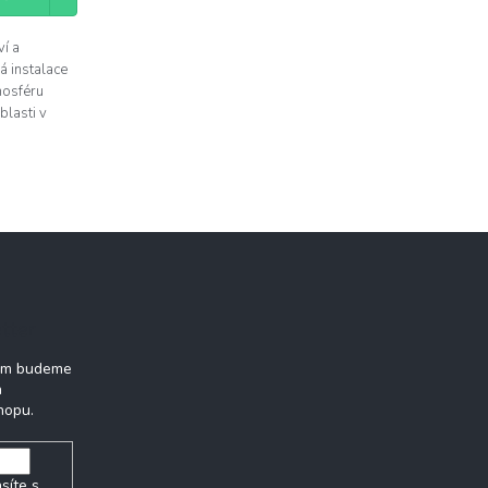
ví a
á instalace
mosféru
blasti v
tter
vám budeme
h
hopu.
síte s