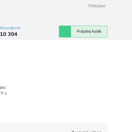
Přihlášení
cká podpora:
Nákupní
Prázdný košík
10 304
košík
dní
EY s