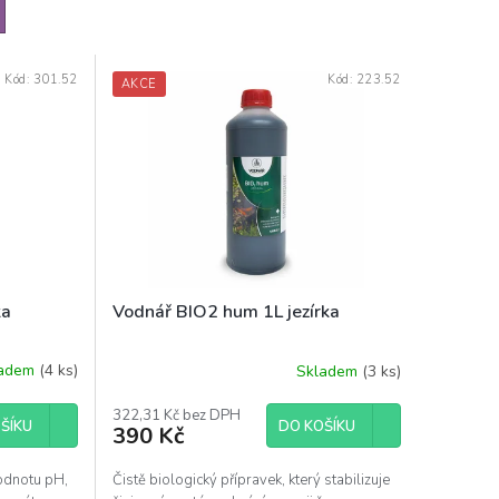
Kód:
301.52
Kód:
223.52
AKCE
ka
Vodnář BIO2 hum 1L jezírka
ladem
(4 ks)
Skladem
(3 ks)
322,31 Kč bez DPH
ŠÍKU
DO KOŠÍKU
390 Kč
hodnotu pH,
Čistě biologický přípravek, který stabilizuje