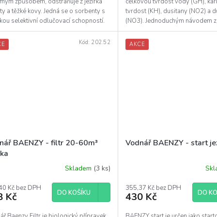
ímým způsobem, odstraňuje z jezírka
celkovou tvrdost vody (GH), ka
ty a těžké kovy. Jedná se o sorbenty s
tvrdost (KH), dusitany (NO2) a 
ou selektivní odlučovací schopností.
(NO3). Jednoduchým návodem zji
hodnoty snadno a...
Kód:
202.52
CE
AKCE
nář BAENZY - filtr 20-60m³
Vodnář BAENZY - start je
rka
Skladem
(3 ks)
Sk
40 Kč bez DPH
355,37 Kč bez DPH
DO KOŠÍKU
DO KO
8 Kč
430 Kč
ř Baenzy Filtr je biologický přípravek
BAENZY start je určen jako start