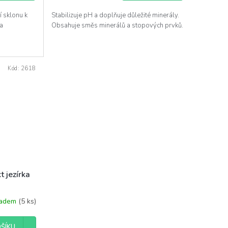
í sklonu k
Stabilizuje pH a doplňuje důležité minerály.
 a
Obsahuje směs minerálů a stopových prvků.
Kód:
2618
 jezírka
ladem
(5 ks)
ŠÍKU