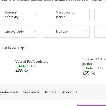
Sezónní
Vysavače do
přípravky
jezírka
Úprava vody
Na řasy
prodávanější
Vodnář TESTER
Vodnář Fosfosorb 1kg
jezírka
Skladem
(1 ks)
Skladem
(4 ks)
468 Kč
155 Kč
prodávanější
Nejlevnější
Nejdražší
Abecedně