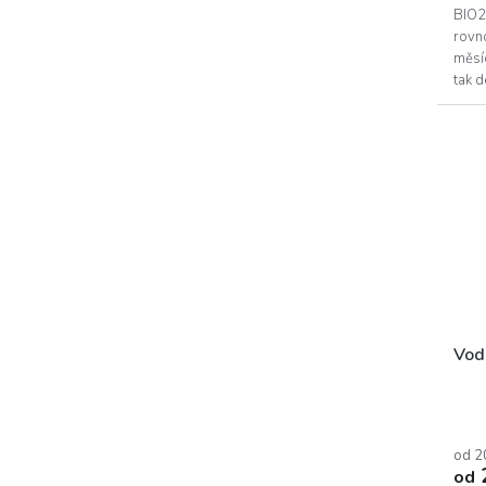
BIO2l
rovno
měsíc
tak d
proja
Vod
od 2
od