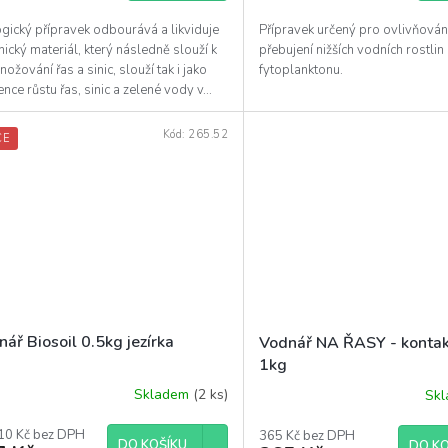
gický přípravek odbourává a likviduje
Přípravek určený pro ovlivňován
ický materiál, který následně slouží k
přebujení nižších vodních rostlin
ožování řas a sinic, slouží tak i jako
fytoplanktonu.
nce růstu řas, sinic a zelené vody v...
Kód:
265.52
CE
ář Biosoil 0.5kg jezírka
Vodnář NA ŘASY - kontakt
1kg
Skladem
(2 ks)
Sk
10 Kč bez DPH
365 Kč bez DPH
DO KOŠÍKU
DO KO