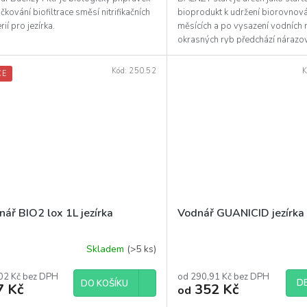
čkování biofiltrace směsí nitrifikačních
bioprodukt k udržení biorovnová
rií pro jezírka.
měsících a po vysazení vodních r
okrasných ryb předchází náraz
zatížení.
Kód:
250.52
K
CE
ář BIO2 lox 1L jezírka
Vodnář GUANICID jezírka
Skladem
(>5 ks)
02 Kč bez DPH
od 290,91 Kč bez DPH
DE
DO KOŠÍKU
7 Kč
352 Kč
od