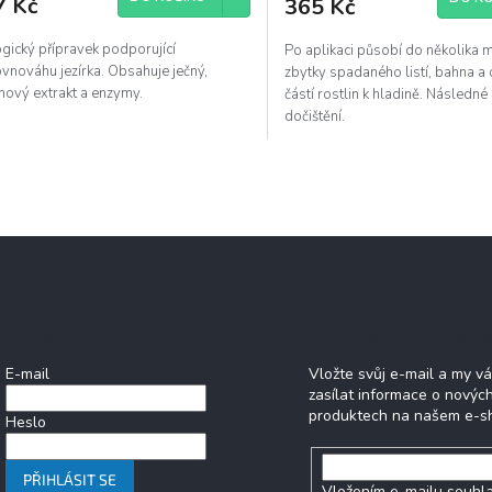
7 Kč
365 Kč
gický přípravek podporující
Po aplikaci působí do několika m
vnováhu jezírka. Obsahuje ječný,
zbytky spadaného listí, bahna a
nový extrakt a enzymy.
částí rostlin k hladině. Následn
dočištění.
O
v
l
á
d
a
c
í
Přihlášení
Odebírat newsle
p
r
E-mail
Vložte svůj e-mail a my 
v
zasílat informace o novýc
k
produktech na našem e-s
y
Heslo
v
ý
p
PŘIHLÁSIT SE
Vložením e-mailu souhla