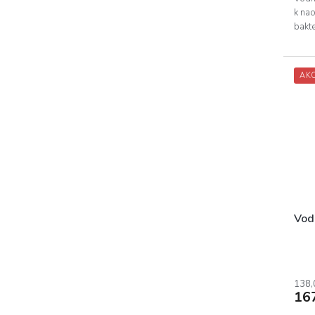
k nao
bakte
AK
Vodn
138,
16