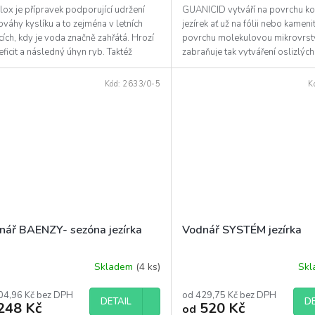
ox je přípravek podporující udržení
GUANICID vytváří na povrchu k
váhy kyslíku a to zejména v letních
jezírek ať už na fólii nebo kamen
ích, kdy je voda značně zahřátá. Hrozí
povrchu molekulovou mikrovrst
eficit a následný úhyn ryb. Taktéž
zabraňuje tak vytváření oslizlýc
sňuje...
(pozn. není určeno pro...
Kód:
2633/0-5
K
nář BAENZY- sezóna jezírka
Vodnář SYSTÉM jezírka
Skladem
(4 ks)
Sk
04,96 Kč bez DPH
od 429,75 Kč bez DPH
DETAIL
DE
248 Kč
520 Kč
od