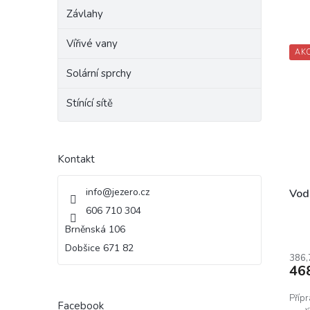
n
Závlahy
í
p
V
Vířivé vany
r
AK
ý
o
p
Solární sprchy
d
i
u
s
Stínící sítě
k
p
t
r
ů
o
Kontakt
d
u
k
info
@
jezero.cz
Vod
t
606 710 304
ů
Brněnská 106
Dobšice 671 82
386,
46
Přípr
Facebook