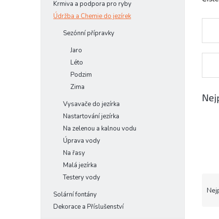
Krmiva a podpora pro ryby
e
Údržba a Chemie do jezírek
l
Sezónní přípravky
Jaro
Léto
Podzim
Zima
Nej
Vysavače do jezírka
Nastartování jezírka
Na zelenou a kalnou vodu
Úprava vody
Na řasy
Malá jezírka
Ř
Testery vody
a
Nej
Solární fontány
z
Dekorace a Příslušenství
e