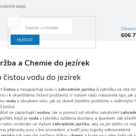
osobních údajů
Zákazni
606 7
HLEDAT
ržba a Chemie do jezírek
 čistou vodu do jezírek
et
čistou
a nezapáchají vodu v
zahradním jezírku
či rybníčku se zdá m
nci i k okamžitému řešení problémů. V našem rádci naleznete tipy, jak 
nou
vodu
s obsahem sinic, jak se zbavit častého problému s vláknitými ř
ž kolísá.
ělat se zapáchající
vodou
. Jak si pomoct od silného zabahnění
zahradn
 pořídit, když je
voda
v rybníčku zatížena dusitany a čpavkem. Jak ošetř
m nebo rostlinám ve Vašem
zahradním jezírku
, aby se jim dařilo co ne
ny přípravky jsou v bio provedení, a tudíž jsou logicky odbouratelné.
 jezírko
tak nebude zatíženo těžkou
chemií
a bude se v něm dařit jak r