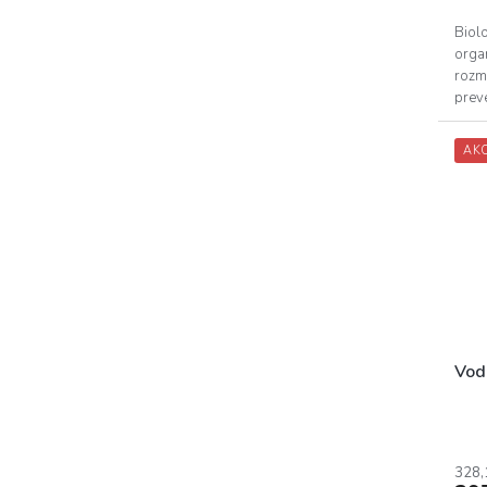
Biolo
organ
rozmn
preve
AK
Vodn
328,