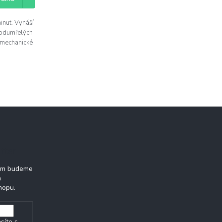
inut. Vynáší
 odumřelých
é mechanické
tter
vám budeme
h
hopu.
síte s