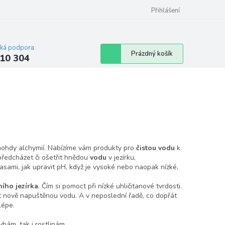
Přihlášení
cká podpora:
Nákupní
Prázdný košík
10 304
košík
nohdy alchymií. Nabízíme vám produkty pro
čistou vodu
k
předcházet či ošetřit hnědou
vodu
v jezírku,
asami, jak upravit pH, když je vysoké nebo naopak nízké,
ího jezírka
. Čím si pomoct při nízké uhličitanové tvrdosti.
it nově napuštěnou vodu. A v neposlední řadě, co dopřát
jlépe.
ybám, tak i rostlinám.