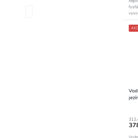
nepř
fosfá
vysok
Lze...
AK
Vod
jezí
312,
37
Vodná