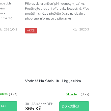
oupacích
Přípravek na snížení pH hodnoty v jezírku.
itém
Používejte biocidní přípravky bezpečně. Před
vu a
použitím si vždy přečtěte údaje na obalu a
h povrchů.
připojené informace o přípravku.
ód:
2630/0-2
Kód:
2020.3
AKCE
Vodnář Na Stabilitu 1kg jezírka
ladem
(3 ks)
Skladem
(3 ks)
301,65 Kč bez DPH
TAIL
DO KOŠÍKU
365 Kč