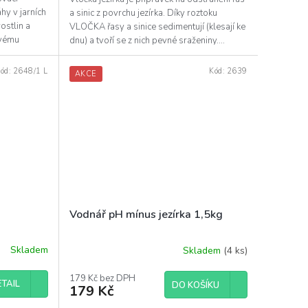
hy v jarních
a sinic z povrchu jezírka. Díky roztoku
ostlin a
VLOČKA řasy a sinice sedimentují (klesají ke
ovému
dnu) a tvoří se z nich pevné sraženiny....
ód:
2648/1 L
Kód:
2639
AKCE
Vodnář pH mínus jezírka 1,5kg
Skladem
Skladem
(4 ks)
179 Kč bez DPH
TAIL
DO KOŠÍKU
179 Kč