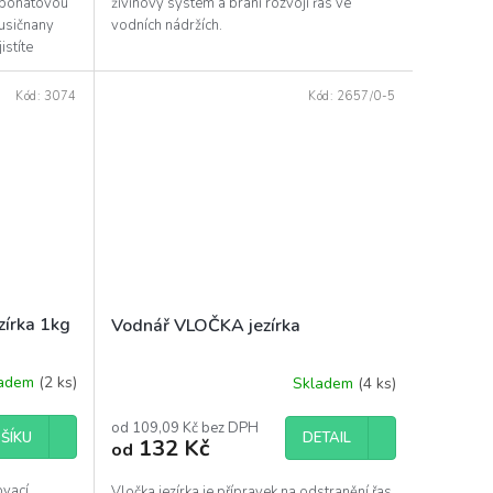
rbonátovou
živinový systém a brání rozvoji řas ve
dusičnany
vodních nádržích.
stíte
Kód:
3074
Kód:
2657/0-5
zírka 1kg
Vodnář VLOČKA jezírka
ladem
(2 ks)
Skladem
(4 ks)
od 109,09 Kč bez DPH
DETAIL
ŠÍKU
132 Kč
od
ovací
Vločka jezírka je přípravek na odstranění řas