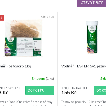
OTEVŘÍT FILTR
Kód:
7715
CE
nář Fosfosorb 1kg
Vodnář TESTER 5v1 jezír
Skladem
(1 ks)
Sk
78 Kč bez DPH
128,10 Kč bez DPH
DO KOŠÍKU
DO KO
8 Kč
155 Kč
avek působící na zelené a vláknité řasy
Testovací proužky 10 ks změří 