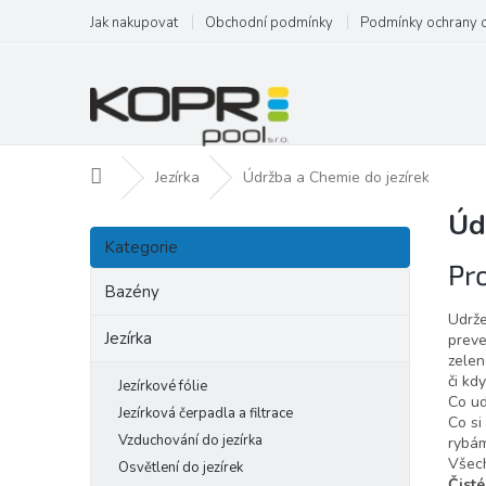
Přejít
Jak nakupovat
Obchodní podmínky
Podmínky ochrany 
na
obsah
Domů
Jezírka
Údržba a Chemie do jezírek
Úd
P
Přeskočit
o
Kategorie
kategorie
s
Pro
t
Bazény
r
Udrž
a
Jezírka
preve
zele
n
či kdy
n
Jezírkové fólie
Co ud
í
Jezírková čerpadla a filtrace
Co si
p
Vzduchování do jezírka
rybá
a
Všech
Osvětlení do jezírek
n
Čisté