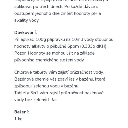
aplikovat po třech dnech. Po každé dávce s
odstupem jednoho dne změřit hodnoty pH a
alkality vody.
Dávkování:
Při aplikaci 100g přípravku na 10m3 vody stoupnou
hodnoty alkality o přibližně 6ppm (0,333o dKH)
Pozor! Hodnoty se mohou lišit na základě
původního chemického složení vody.
Chlorové tablety vám zajistí průzračnost vody.
Bazénová chemie vás zbaví řas v bazénu, které
způsobují zelenou vodu v bazénu.
Tablety 3in1 vám zajistí průzračnost bazénové
vody bez zelených řas.
Balení:
1 kg