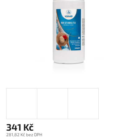
z
5
hvězdiček.
341 Kč
281,82 Kč bez DPH