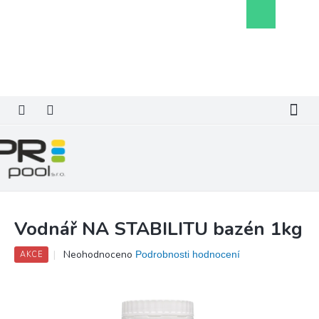
Přejít
Nákupní
na
košík
obsah
Vodnář NA STABILITU bazén 1kg
Průměrné
Neohodnoceno
Podrobnosti hodnocení
AKCE
hodnocení
produktu
je
0,0