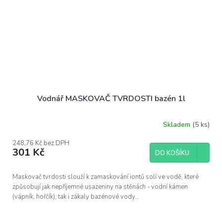
Vodnář MASKOVAČ TVRDOSTI bazén 1l
Skladem
(5 ks)
248,76 Kč bez DPH
301 Kč
DO KOŠÍKU
Maskovač tvrdosti slouží k zamaskování iontů solí ve vodě, které
způsobují jak nepříjemné usazeniny na stěnách - vodní kámen
(vápník, hořčík), tak i zákaly bazénové vody...