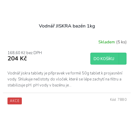
Vodnář JISKRA bazén 1kg
Skladem
(5 ks)
168,60 Kč bez DPH
204 Kč
DO KOŠÍKU
Vodnář jiskra tablety je přípravek ve formě 50g tablet k projasnění
vody. Shlukuje nečistoty do vloček, které se lépe zachytí na filtru a
stabilizuje pH. pH vody v bazénu je...
Kód:
7880
AKCE