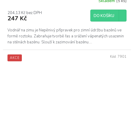
Skladem
(5 ks)
204,13 Kč bez DPH
DO KOŠÍKU
247 Kč
Vodnář na zimu je Nepěnivý přípravek pro zimní údržbu bazénů ve
formě roztoku. Zabraňuje tvorbě řas a srážení vápenatých usazenin
na stěnách bazénu. Slouží k zazimování bazénu....
Kód:
7901
AKCE