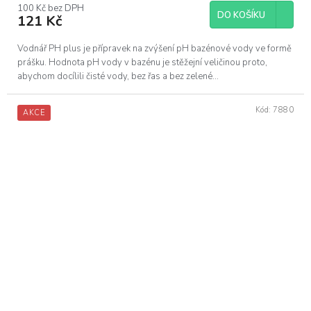
100 Kč bez DPH
DO KOŠÍKU
121 Kč
Vodnář PH plus je přípravek na zvýšení pH bazénové vody ve formě
prášku. Hodnota pH vody v bazénu je stěžejní veličinou proto,
abychom docílili čisté vody, bez řas a bez zelené...
Kód:
7880
AKCE