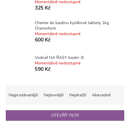
Momentálně nedostupné
325 Kč
Chemie do bazénu kyslíkové tablety 1kg
Chemoform
Momentálně nedostupné
600 Kč
Vodnář NA ŘASY bazén 3l
Momentálně nedostupné
590 Kč
Ř
a
Nejprodávanější
Nejlevnější
Nejdražší
Abecedně
z
e
n
OTEVŘÍT FILTR
í
p
V