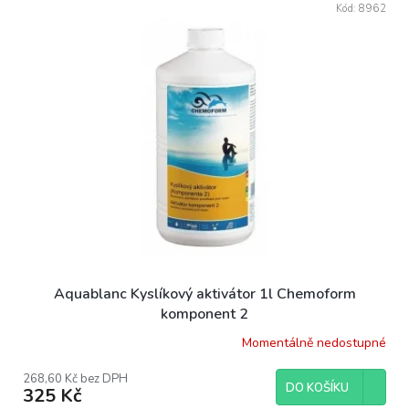
r
Kód:
8962
ý
o
p
d
i
u
s
k
p
t
r
ů
o
d
u
k
t
ů
Aquablanc Kyslíkový aktivátor 1l Chemoform
komponent 2
Momentálně nedostupné
268,60 Kč bez DPH
DO KOŠÍKU
325 Kč