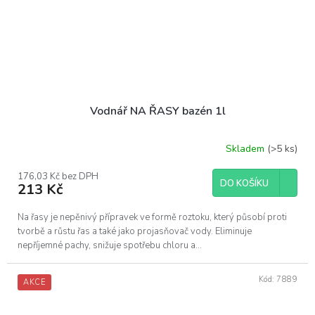
Vodnář NA ŘASY bazén 1l
Skladem
(>5 ks)
176,03 Kč bez DPH
DO KOŠÍKU
213 Kč
Na řasy je nepěnivý přípravek ve formě roztoku, který působí proti
tvorbě a růstu řas a také jako projasňovač vody. Eliminuje
nepříjemné pachy, snižuje spotřebu chloru a...
Kód:
7889
AKCE