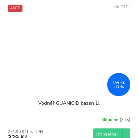
Kód:
7871
AKCE
399 KČ
–17 %
Vodnář GUANICID bazén 1l
Skladem
(3 ks)
271,90 Kč bez DPH
DO KOŠÍKU
329 Kč