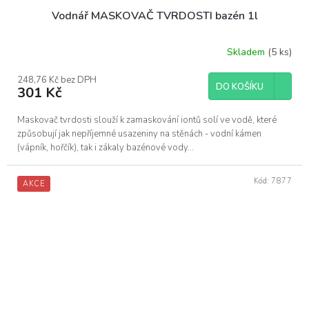
Vodnář MASKOVAČ TVRDOSTI bazén 1l
Skladem
(5 ks)
248,76 Kč bez DPH
DO KOŠÍKU
301 Kč
Maskovač tvrdosti slouží k zamaskování iontů solí ve vodě, které
způsobují jak nepříjemné usazeniny na stěnách - vodní kámen
(vápník, hořčík), tak i zákaly bazénové vody...
Kód:
7877
AKCE