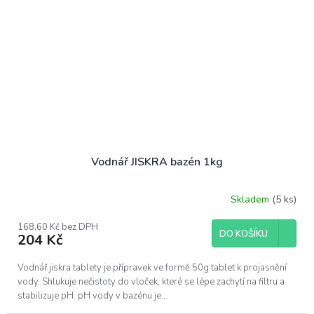
Vodnář JISKRA bazén 1kg
Skladem
(5 ks)
168,60 Kč bez DPH
DO KOŠÍKU
204 Kč
Vodnář jiskra tablety je přípravek ve formě 50g tablet k projasnění
vody. Shlukuje nečistoty do vloček, které se lépe zachytí na filtru a
stabilizuje pH. pH vody v bazénu je...