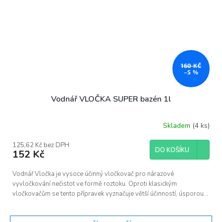
160 KČ
–5 %
Vodnář VLOČKA SUPER bazén 1l
Skladem
(4 ks)
125,62 Kč bez DPH
DO KOŠÍKU
152 Kč
Vodnář Vločka je vysoce účinný vločkovač pro nárazové
vyvločkování nečistot ve formě roztoku. Oproti klasickým
vločkovačům se tento přípravek vyznačuje větší účinností, úsporou...