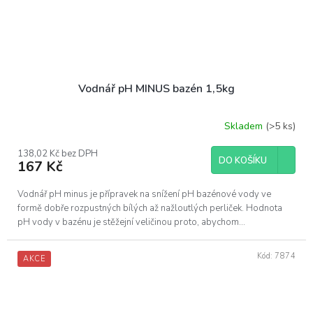
Vodnář pH MINUS bazén 1,5kg
Skladem
(>5 ks)
138,02 Kč bez DPH
DO KOŠÍKU
167 Kč
Vodnář pH minus je přípravek na snížení pH bazénové vody ve
formě dobře rozpustných bílých až nažloutlých perliček. Hodnota
pH vody v bazénu je stěžejní veličinou proto, abychom...
Kód:
7874
AKCE