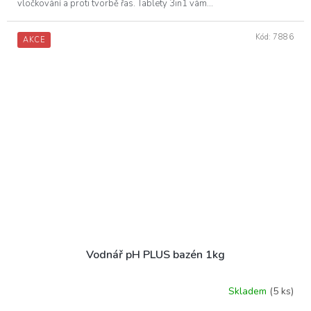
vločkování a proti tvorbě řas. Tablety 3in1 vám...
Kód:
7886
AKCE
Vodnář pH PLUS bazén 1kg
Skladem
(5 ks)