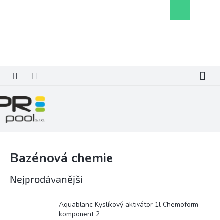
Přejít
Nákupní
na
košík
obsah
Bazénová chemie
Nejprodávanější
Aquablanc Kyslíkový aktivátor 1l Chemoform
komponent 2