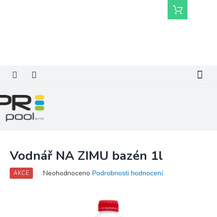
Přejít
Nákupní
na
košík
obsah
Vodnář NA ZIMU bazén 1l
Průměrné
Neohodnoceno
Podrobnosti hodnocení
AKCE
hodnocení
produktu
je
0,0