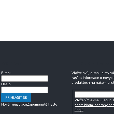
Přihlášení
Odebírat newsle
E-mail
Vložte svůj e-mail a my 
zasílat informace o novýc
produktech na našem e-s
Heslo
PŘIHLÁSIT SE
Vložením e-mailu souhla
Nová registrace
Zapomenuté heslo
podmínkami ochrany os
údajů