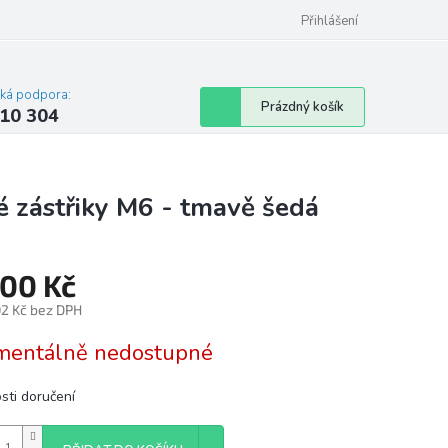
Přihlášení
cká podpora:
Nákupní
Prázdný košík
10 304
košík
é zástřiky M6 - tmavě šedá
400 Kč
02 Kč bez DPH
á
entálně nedostupné
sti doručení