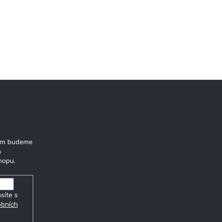
tter
vám budeme
h
hopu.
síte s
obních