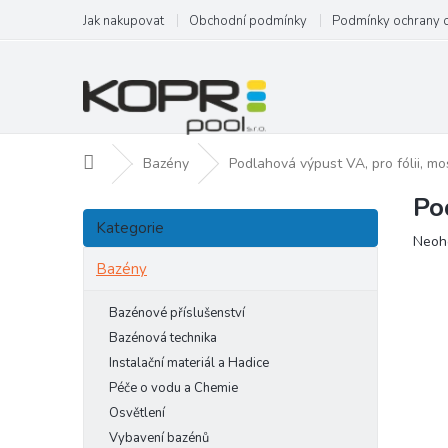
Přejít
Jak nakupovat
Obchodní podmínky
Podmínky ochrany 
na
obsah
Domů
Bazény
Podlahová výpust VA, pro fólii, m
Po
P
Přeskočit
o
Kategorie
kategorie
Prům
Neoh
s
hodn
t
Bazény
produ
r
je
a
Bazénové příslušenství
0,0
n
z
Bazénová technika
5
n
Instalační materiál a Hadice
hvězd
í
Péče o vodu a Chemie
p
Osvětlení
a
Vybavení bazénů
n