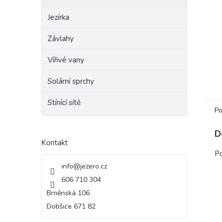
e
Jezírka
l
Závlahy
Vířivé vany
Solární sprchy
Stínící sítě
Po
D
Kontakt
Po
info
@
jezero.cz
606 710 304
Brněnská 106
Dobšice 671 82