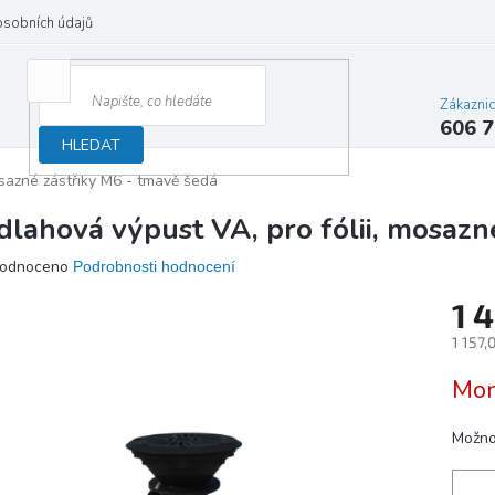
osobních údajů
Zákazni
606 7
HLEDAT
osazné zástřiky M6 - tmavě šedá
dlahová výpust VA, pro fólii, mosazn
ěrné
odnoceno
Podrobnosti hodnocení
ocení
1 
ktu
1 157,
Měrn
Mom
cena:
iček.
Možno