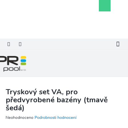
Přejít
Nákupní
na
košík
obsah
Tryskový set VA, pro
předvyrobené bazény (tmavě
šedá)
Průměrné
Neohodnoceno
Podrobnosti hodnocení
hodnocení