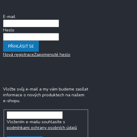
a
Přihlášení
t
í
E-mail
Heslo
PŘIHLÁSIT SE
Nová registrace
Zapomenuté heslo
Odebírat newsletter
Vložte svůj e-mail a my vám budeme zasílat
informace o nových produktech na našem
e-shopu.
Vložením e-mailu souhlasíte s
podmínkami ochrany osobních údajů