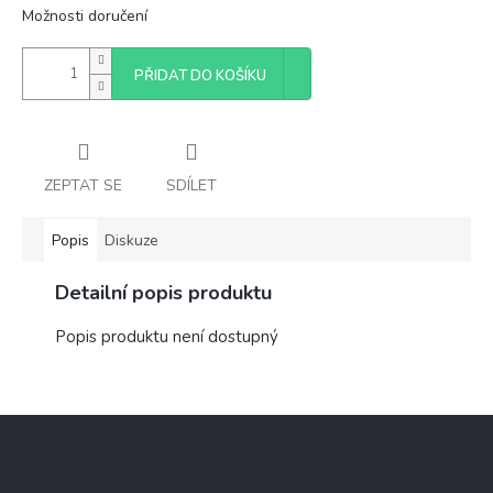
Možnosti doručení
PŘIDAT DO KOŠÍKU
ZEPTAT SE
SDÍLET
Popis
Diskuze
Detailní popis produktu
Popis produktu není dostupný
Z
á
p