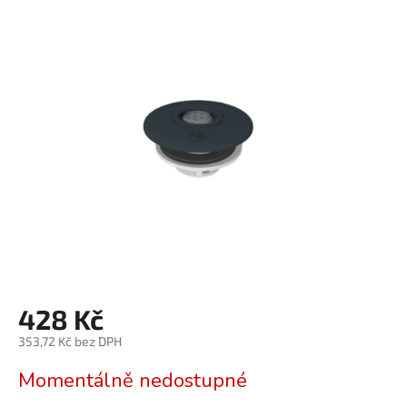
produktu
je
0,0
z
5
hvězdiček.
428 Kč
353,72 Kč bez DPH
Měrná
Momentálně nedostupné
cena: