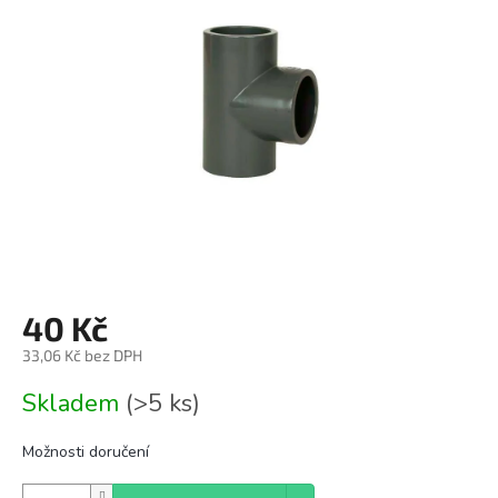
z
5
hvězdiček.
40 Kč
33,06 Kč bez DPH
Měrná
Skladem
(>5 ks)
cena:
Možnosti doručení