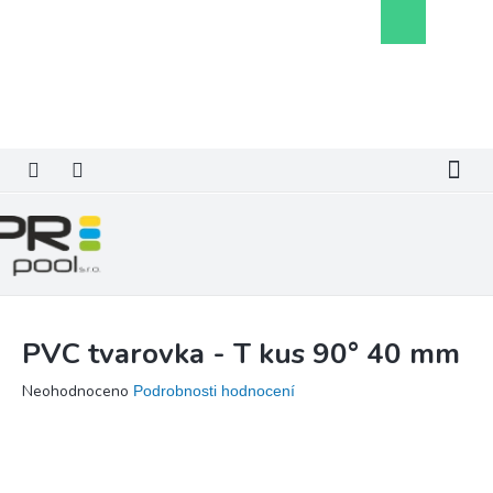
Přejít
Nákupní
na
košík
obsah
PVC tvarovka - T kus 90° 40 mm
Průměrné
Neohodnoceno
Podrobnosti hodnocení
hodnocení
produktu
je
0,0