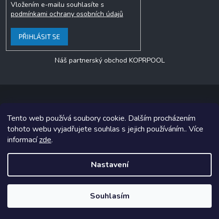
Vložením e-mailu souhlasíte s
podmínkami ochrany osobních údajů
PŘIHLÁSIT SE
Náš partnerský obchod KOPRPOOL
Tento web používá soubory cookie. Dalším procházením
Copyright 2026
jezero.cz
. Všechna práva vyhrazena.
tohoto webu vyjadřujete souhlas s jejich používáním.. Více
informací
zde
.
Grafický návrh vytvořil a na Shoptet implementoval
Tomáš Hlad
&
Shoptetak.cz
.
Nastavení
Vytvořil Shoptet
Souhlasím