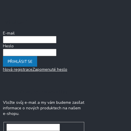
á
p
a
Přihlášení
t
í
E-mail
Heslo
PŘIHLÁSIT SE
Nová registrace
Zapomenuté heslo
Odebírat newsletter
Vložte svůj e-mail a my vám budeme zasílat
informace o nových produktech na našem
e-shopu.