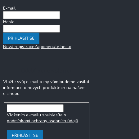
í
E-mail
Heslo
PŘIHLÁSIT SE
Nová registrace
Zapomenuté heslo
Odebírat newsletter
Vložte svůj e-mail a my vám budeme zasílat
informace o nových produktech na našem
e-shopu.
Vložením e-mailu souhlasíte s
podmínkami ochrany osobních údajů
PŘIHLÁSIT SE