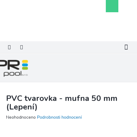
Přejít
Nákupní
na
košík
obsah
PVC tvarovka - mufna 50 mm
(Lepení)
Průměrné
Neohodnoceno
Podrobnosti hodnocení
hodnocení
produktu
je