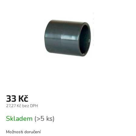
0,0
z
5
hvězdiček.
33 Kč
27,27 Kč bez DPH
Měrná
Skladem
(>5 ks)
cena:
Možnosti doručení