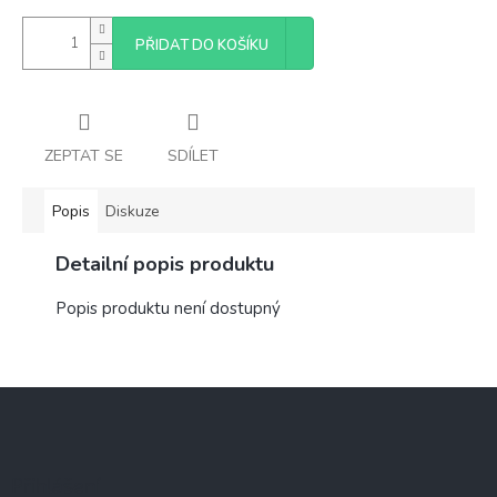
PŘIDAT DO KOŠÍKU
ZEPTAT SE
SDÍLET
Popis
Diskuze
Detailní popis produktu
Popis produktu není dostupný
Z
á
p
a
Přihlášení
t