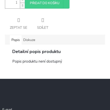
PŘIDAT DO KOŠÍKU
ZEPTAT SE
SDÍLET
Popis
Diskuze
Detailní popis produktu
Popis produktu není dostupný
Z
á
p
a
Přihlášení
t
í
E-mail