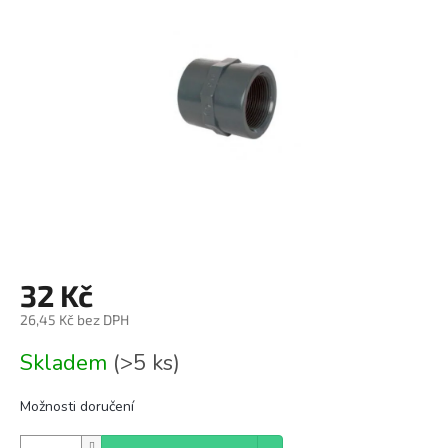
z
5
hvězdiček.
32 Kč
26,45 Kč bez DPH
Měrná
Skladem
(>5 ks)
cena:
Možnosti doručení