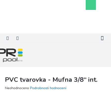
Přejít
Nákupní
na
košík
obsah
PVC tvarovka - Mufna 3/8“ int.
Průměrné
Neohodnoceno
Podrobnosti hodnocení
hodnocení
produktu
je
0,0