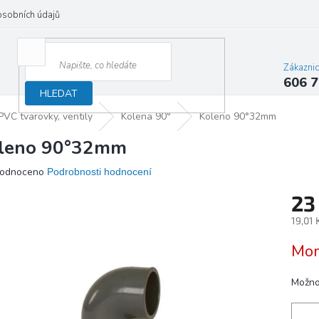
osobních údajů
Zákazni
606 7
HLEDAT
PVC tvarovky, ventily
Kolena 90°
Koleno 90°32mm
leno 90°32mm
ěrné
odnoceno
Podrobnosti hodnocení
ocení
23
ktu
19,01 
Měrn
Mom
cena:
iček.
Možno