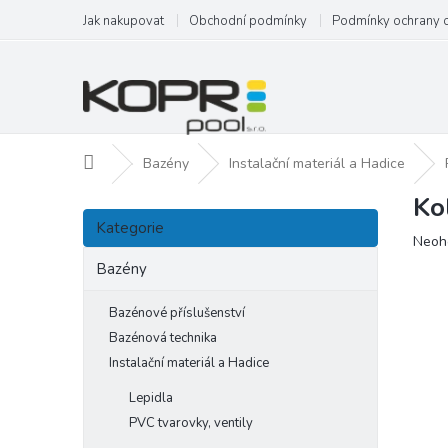
Přejít
Jak nakupovat
Obchodní podmínky
Podmínky ochrany 
na
obsah
Domů
Bazény
Instalační materiál a Hadice
Ko
P
Přeskočit
o
Kategorie
kategorie
Prům
Neoh
s
hodn
t
Bazény
produ
r
je
a
Bazénové příslušenství
0,0
n
z
Bazénová technika
5
n
Instalační materiál a Hadice
hvězd
í
Lepidla
p
a
PVC tvarovky, ventily
n