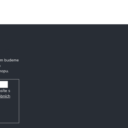
tter
vám budeme
h
hopu.
síte s
obních