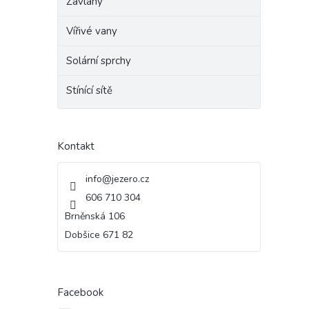
Závlahy
Vířivé vany
Solární sprchy
Stínící sítě
Kontakt
info
@
jezero.cz
606 710 304
Brněnská 106
Dobšice 671 82
Facebook