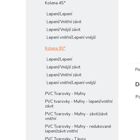
Kolena 45°
e
l
Lepení/Lepení
Lepení/Vnitřní závit
Lepení/Vnější závit
Lepení vnitřní/Lepení vnější
Kolena 90°
Lepení/Lepení
Lepení/Vnější závit
Po
Lepení/Vnitřní závit
Lepení vnitřní/Lepení vnější
D
PVC Tvarovky - Mufny
Po
PVC tvarovky - Mufny - lepení/vnitřní
závit
PVC Tvarovky - Mufny - závit/závit
vnitřní
PVC Tvarovky - Mufny - redukované
lepení/závit vnitřní
PVC Tvarovky - T kusy