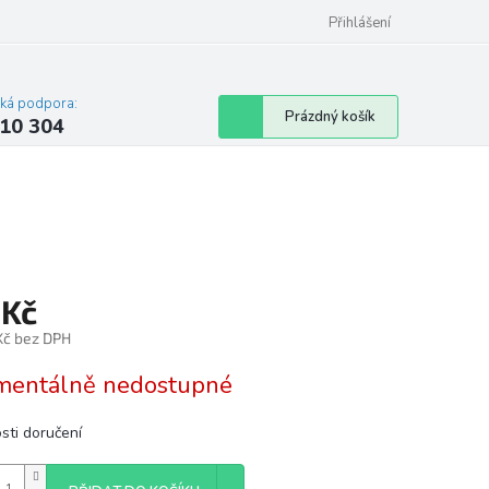
Přihlášení
cká podpora:
Nákupní
Prázdný košík
10 304
košík
 Kč
Kč bez DPH
á
entálně nedostupné
sti doručení