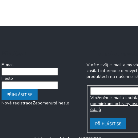
Přihlášení
Odebírat newsle
E-mail
Vložte svůj e-mail a my 
zasílat informace o novýc
produktech na našem e-s
Heslo
PŘIHLÁSIT SE
Vložením e-mailu souhla
Nová registrace
Zapomenuté heslo
podmínkami ochrany os
údajů
PŘIHLÁSIT SE