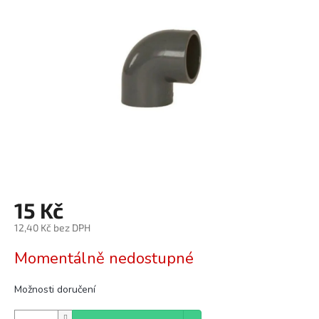
z
5
hvězdiček.
15 Kč
12,40 Kč bez DPH
Měrná
Momentálně nedostupné
cena:
Možnosti doručení