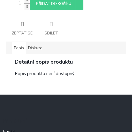
PŘIDAT DO KOŠÍKU
ZEPTAT SE
SDÍLET
Popis
Diskuze
Detailní popis produktu
Popis produktu není dostupný
Z
á
p
a
Přihlášení
t
í
E-mail