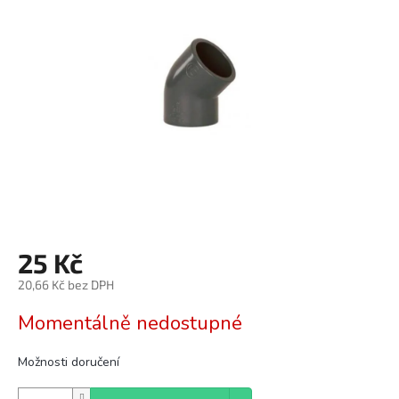
z
5
hvězdiček.
25 Kč
20,66 Kč bez DPH
Měrná
Momentálně nedostupné
cena:
Možnosti doručení