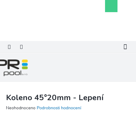
Přejít
Nákupní
na
košík
obsah
Koleno 45°20mm - Lepení
Průměrné
Neohodnoceno
Podrobnosti hodnocení
hodnocení
produktu
je
0,0