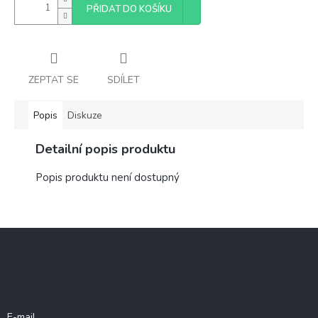
PŘIDAT DO KOŠÍKU
ZEPTAT SE
SDÍLET
Popis
Diskuze
Detailní popis produktu
Popis produktu není dostupný
Z
á
p
a
Přihlášení
t
í
E-mail