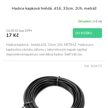
Hadice kapková hnědá, d16, 33cm, 2l/h, metráž
Skladem
(>5 m)
14,05 Kč bez DPH
DO KOŠÍKU
17 Kč
Hadice kapková - hnědá,d16, 33cm, 2l/h, METRÁŽ. Hadice pro
kapkovitou závlahu záhonu s labyrintovými kapači zajišťují
stejnoměrné kapání po celé délce hadice. Šetří Váš čas...
Kód:
6004.55