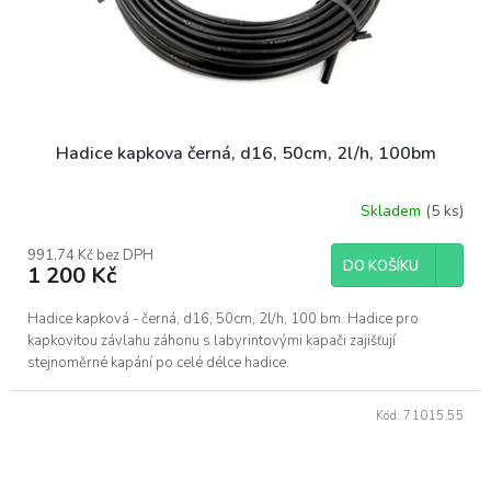
Hadice kapkova černá, d16, 50cm, 2l/h, 100bm
Skladem
(5 ks)
991,74 Kč bez DPH
DO KOŠÍKU
1 200 Kč
Hadice kapková - černá, d16, 50cm, 2l/h, 100 bm. Hadice pro
kapkovitou závlahu záhonu s labyrintovými kapači zajišťují
stejnoměrné kapání po celé délce hadice.
Kód:
71015.55