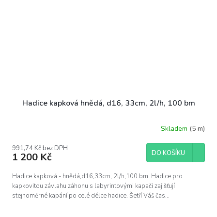
Hadice kapková hnědá, d16, 33cm, 2l/h, 100 bm
Skladem
(5 m)
991,74 Kč bez DPH
DO KOŠÍKU
1 200 Kč
Hadice kapková - hnědá,d16,33cm, 2l/h,100 bm. Hadice pro
kapkovitou závlahu záhonu s labyrintovými kapači zajišťují
stejnoměrné kapání po celé délce hadice. Šetří Váš čas...