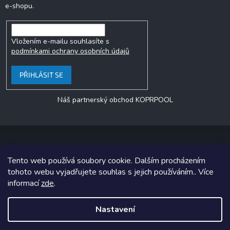
e-shopu.
Vložením e-mailu souhlasíte s
podmínkami ochrany osobních údajů
PŘIHLÁSIT SE
Náš partnerský obchod KOPRPOOL
Tento web používá soubory cookie. Dalším procházením
Copyright 2026
jezero.cz
. Všechna práva vyhrazena.
tohoto webu vyjadřujete souhlas s jejich používáním.. Více
informací
zde
.
Grafický návrh vytvořil a na Shoptet implementoval
Tomáš Hlad
&
Shoptetak.cz
.
Nastavení
Vytvořil Shoptet