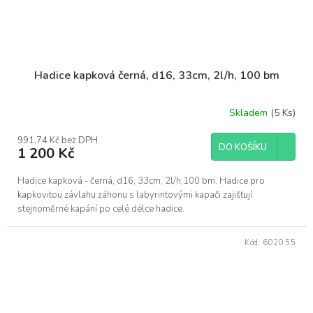
Hadice kapková černá, d16, 33cm, 2l/h, 100 bm
Skladem
(5 Ks)
991,74 Kč bez DPH
DO KOŠÍKU
1 200 Kč
Hadice kapková - černá, d16, 33cm, 2l/h,100 bm. Hadice pro
kapkovitou závlahu záhonu s labyrintovými kapači zajišťují
stejnoměrné kapání po celé délce hadice.
Kód:
6020.55