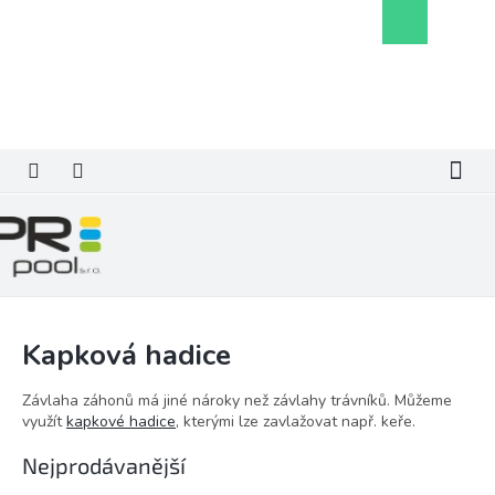
Přejít
Nákupní
na
košík
obsah
Kapková hadice
Závlaha záhonů má jiné nároky než závlahy trávníků. Můžeme
využít
kapkové hadice
, kterými lze zavlažovat např. keře.
Nejprodávanější