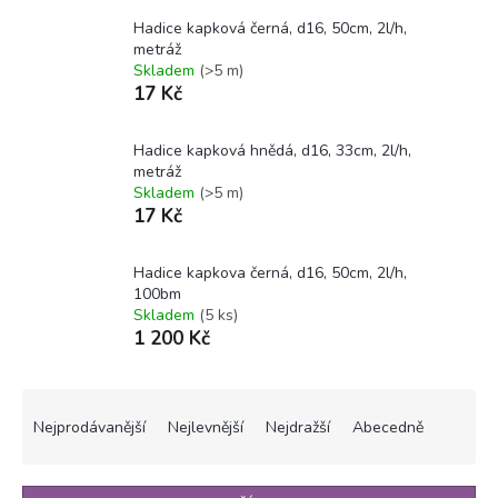
Hadice kapková černá, d16, 50cm, 2l/h,
metráž
Skladem
(>5 m)
17 Kč
Hadice kapková hnědá, d16, 33cm, 2l/h,
metráž
Skladem
(>5 m)
17 Kč
Hadice kapkova černá, d16, 50cm, 2l/h,
100bm
Skladem
(5 ks)
1 200 Kč
Ř
a
Nejprodávanější
Nejlevnější
Nejdražší
Abecedně
z
e