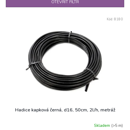
n
OTEVŘÍT FILTR
í
p
V
r
Kód:
8180
ý
o
p
d
i
u
s
k
p
t
r
ů
o
d
u
k
t
ů
Hadice kapková černá, d16, 50cm, 2l/h, metráž
Skladem
(>5 m)