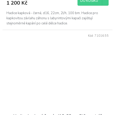
DO KOŠÍKU
1 200 Kč
Hadice kapková - černá, d16, 22cm, 2l/h, 100 bm. Hadice pro
kapkovitou závlahu záhonu s labyrintovými kapači zajišťují
stejnoměrné kapání po celé délce hadice.
Kód:
71016.55