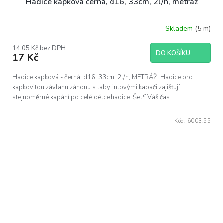
Hadice kapková černá, d16, 33cm, 2l/h, metráž
Skladem
(5 m)
14,05 Kč bez DPH
DO KOŠÍKU
17 Kč
Hadice kapková - černá, d16, 33cm, 2l/h, METRÁŽ. Hadice pro
kapkovitou závlahu záhonu s labyrintovými kapači zajišťují
stejnoměrné kapání po celé délce hadice. Šetří Váš čas...
Kód:
6003.55