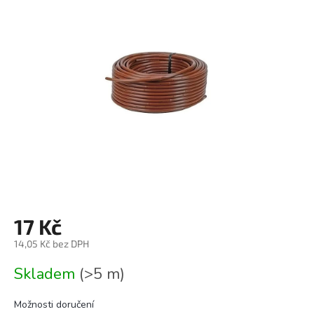
0,0
z
5
hvězdiček.
17 Kč
14,05 Kč bez DPH
Měrná
Skladem
(>5 m)
cena:
Možnosti doručení