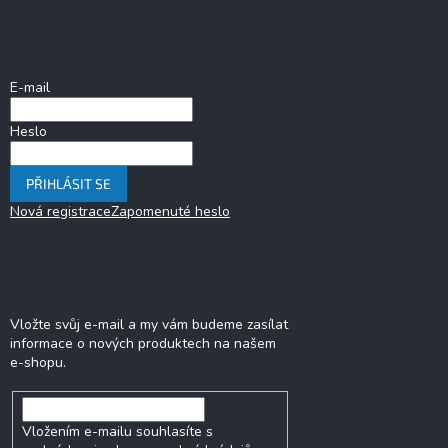
p
a
Přihlášení
t
í
E-mail
Heslo
PŘIHLÁSIT SE
Nová registrace
Zapomenuté heslo
Odebírat newsletter
Vložte svůj e-mail a my vám budeme zasílat
informace o nových produktech na našem
e-shopu.
Vložením e-mailu souhlasíte s