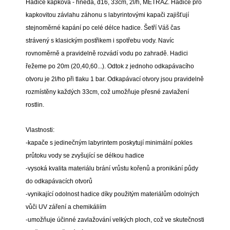
Hadice kapková - hnědá, d16, 33cm, 2l/h, METRÁŽ. Hadice pro
kapkovitou závlahu záhonu s labyrintovými kapači zajišťují
stejnoměrné kapání po celé délce hadice. Šetří Váš čas
strávený s klasickým postřikem i spotřebu vody. Navíc
rovnoměrně a pravidelně rozvádí vodu po zahradě. Hadici
řežeme po 20m (20,40,60...). Odtok z jednoho odkapávacího
otvoru je 2l/ho při tlaku 1 bar. Odkapávací otvory jsou pravidelně
rozmístěny každých 33cm, což umožňuje přesné zavlažení
rostlin.
Vlastnosti:
-kapače s jedinečným labyrintem poskytují minimální pokles
průtoku vody se zvyšující se délkou hadice
-vysoká kvalita materiálu brání vrůstu kořenů a pronikání půdy
do odkapávacích otvorů
-vynikající odolnost hadice díky použitým materiálům odolných
vůči UV záření a chemikáliím
-umožňuje účinné zavlažování velkých ploch, což ve skutečnosti