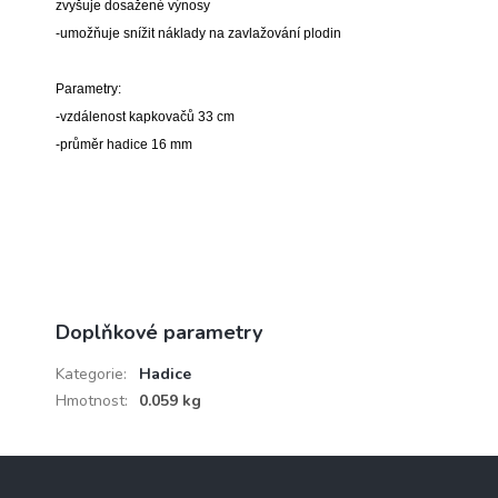
zvyšuje dosažené výnosy
-umožňuje snížit náklady na zavlažování plodin
Parametry:
-vzdálenost kapkovačů 33 cm
-průměr hadice 16 mm
Doplňkové parametry
Kategorie
:
Hadice
Hmotnost
:
0.059 kg
Z
á