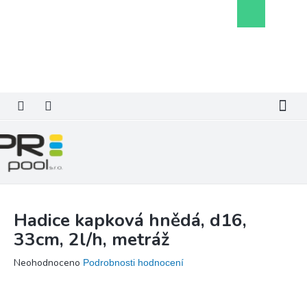
Přejít
Nákupní
na
košík
obsah
Hadice kapková hnědá, d16,
33cm, 2l/h, metráž
Průměrné
Neohodnoceno
Podrobnosti hodnocení
hodnocení
produktu
je