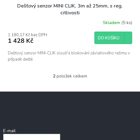
Dešťový senzor MINI CLIK, 3m až 25mm, s reg.
citlivosti
Skladem
(5 ks)
1 180,17 Kč bez DPH
DO KOŠÍKU
1 428 Kč
Dešťový senzor MINI-CLIK slouží k blokování závlahového režimu v
případě deště.
2
položek celkem
O
v
l
Z
á
á
d
p
a
c
a
Přihlášení
í
t
p
í
E-mail
r
v