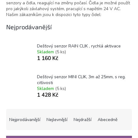
senzory a čidla, reagující na změny počasí. Čidla je možné použít
pro jakýkoli závlahový systém, pracující s napětím 24 V AC.
Našim zákazníkům jsou k dispozici tyto typy čidel:
Nejprodávanější
Dešťový senzor RAIN CLIK , rychlá aktivace
Skladem
(5 ks)
1 160 Kč
Dešťový senzor MINI CLIK, 3m až 25mm, s reg.
citlivosti
Skladem
(5 ks)
1 428 Kč
Ř
a
Nejprodávanější
Nejlevnější
Nejdražší
Abecedně
z
e