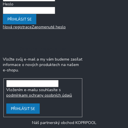
k
Heslo
y
v
PŘIHLÁSIT SE
ý
p
Nová registrace
Zapomenuté heslo
i
s
u
Odebírat newsletter
Vložte svůj e-mail a my vám budeme zasílat
informace o nových produktech na našem
e-shopu.
Vložením e-mailu souhlasíte s
podmínkami ochrany osobních údajů
PŘIHLÁSIT SE
Náš partnerský obchod KOPRPOOL