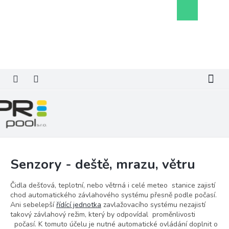
Přejít
Nákupní
na
košík
obsah
Senzory - deště, mrazu, větru
Čidla dešťová, teplotní, nebo větrná i celé meteo stanice zajistí
chod automatického závlahového systému přesně podle počasí.
Ani sebelepší
řídící jednotka
zavlažovacího systému nezajistí
takový závlahový režim, který by odpovídal proměnlivosti
počasí. K tomuto účelu je nutné automatické ovládání doplnit o