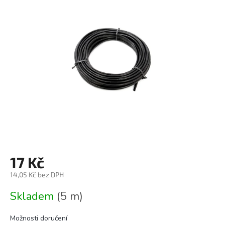
0,0
z
5
hvězdiček.
17 Kč
14,05 Kč bez DPH
Měrná
Skladem
(5 m)
cena:
Možnosti doručení