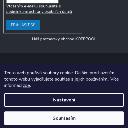
Vložením e-mailu souhlasíte s
podmínkami ochrany osobních údajů
PŘIHLÁSIT SE
Náš partnerský obchod KOPRPOOL
Tento web používá soubory cookie. Dalším procházením
Copyright 2026
jezero.cz
. Všechna práva vyhrazena.
tohoto webu vyjadřujete souhlas s jejich používáním.. Více
informací
zde
.
Grafický návrh vytvořil a na Shoptet implementoval
Tomáš Hlad
&
Shoptetak.cz
.
Nastavení
Vytvořil Shoptet
Souhlasím