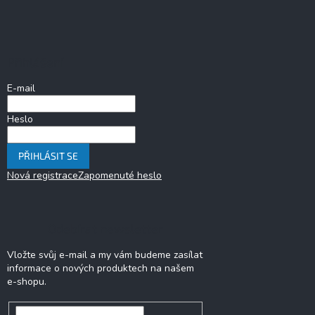
Z
á
p
a
Přihlášení
t
í
E-mail
Heslo
PŘIHLÁSIT SE
Nová registrace
Zapomenuté heslo
Odebírat newsletter
Vložte svůj e-mail a my vám budeme zasílat
informace o nových produktech na našem
e-shopu.