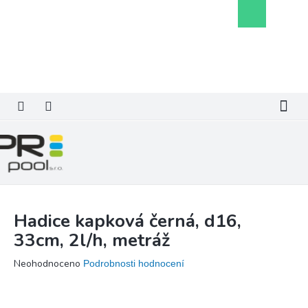
Přejít
Nákupní
na
košík
obsah
Hadice kapková černá, d16,
33cm, 2l/h, metráž
Průměrné
Neohodnoceno
Podrobnosti hodnocení
hodnocení
produktu
je