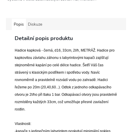
Popis
Diskuze
Detailní popis produktu
Hadice kapková - černá, d16, 33cm, 2l/h, METRÁŽ. Hadice pro
kapkovitou závlahu záhonu s labyrintovými kapači zajišťují
stejnoměrné kapání po celé délce hadice. Šetří Váš čas
strávený s klasickým postřikem i spotřebu vody. Navíc
rovnoměrně a pravidelně rozvádí vodu po zahradě. Hadici
řežeme po 20m (20,40,60...). Odtok z jednoho odkapávacího
otvoru je 2l/ho při tlaku 1 bar. Odkapávací otvory jsou pravidelně
rozmístěny každých 33cm, což umožňuje přesné zavlažení
rostlin.
Vlastnosti:
-kapače s jedinečným labyrintem poskytují minimální pokles