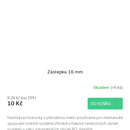
Záslepka 16 mm
Skladem
(>5 ks)
8,26 Kč bez DPH
10 Kč
DO KOŠÍKU
Nastrkávací tvarovky s převlečnou maticí používáme pro mechanické
spojovaní vodních systémů.Vhodné u tlakově nenáročných závlah
systémů v sekci automatických závlah RD, menších...