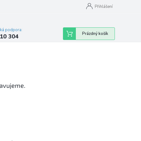
Přihlášení
cká podpora:
Nákupní
Prázdný košík
10 304
košík
ravujeme.