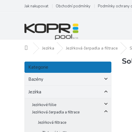
Přejít
Jak nakupovat
Obchodní podmínky
Podmínky ochrany 
na
obsah
Domů
Jezírka
Jezírková čerpadla a filtrace
S
So
P
Přeskočit
o
Kategorie
kategorie
s
t
Bazény
r
a
Jezírka
n
n
Jezírkové fólie
í
Jezírková čerpadla a filtrace
p
Jezírková filtrace
a
n