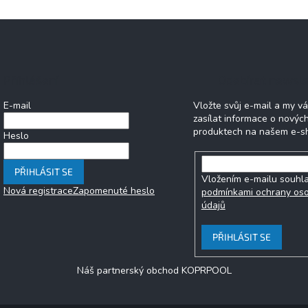
Přihlášení
Odebírat newsle
E-mail
Vložte svůj e-mail a my 
zasílat informace o novýc
produktech na našem e-s
Heslo
PŘIHLÁSIT SE
Vložením e-mailu souhla
Nová registrace
Zapomenuté heslo
podmínkami ochrany os
údajů
PŘIHLÁSIT SE
Náš partnerský obchod KOPRPOOL