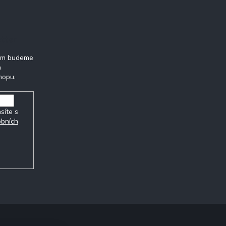
tter
vám budeme
h
hopu.
síte s
obních