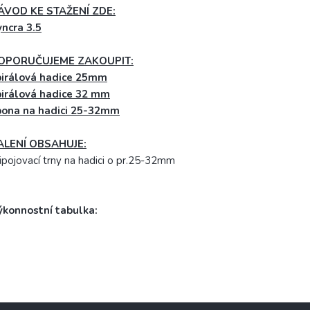
ÁVOD KE STAŽENÍ ZDE:
ncra 3.5
OPORUČUJEME ZAKOUPIT:
pirálová hadice 25mm
pirálová hadice 32 mm
pona na hadici 25-32mm
ALENÍ OBSAHUJE:
ipojovací trny na hadici o pr.25-32mm
ýkonnostní tabulka: