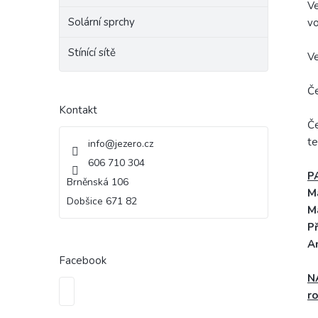
Ve
Solární sprchy
vo
Stínící sítě
Ve
Če
Kontakt
Če
te
info
@
jezero.cz
606 710 304
P
Brněnská 106
M
Dobšice 671 82
M
Př
A
Facebook
N
ro