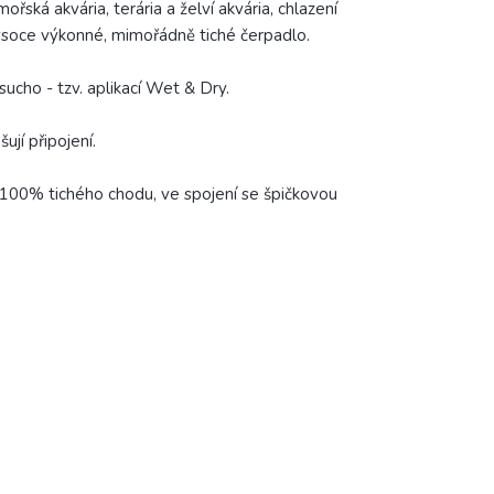
řská akvária, terária a želví akvária, chlazení
 vysoce výkonné, mimořádně tiché čerpadlo.
ucho - tzv. aplikací Wet & Dry.
jí připojení.
 100% tichého chodu, ve spojení se špičkovou