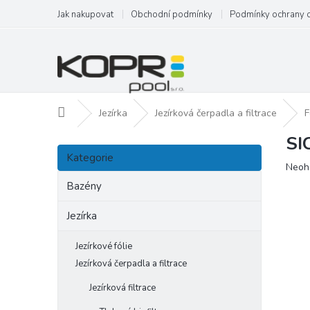
Přejít
Jak nakupovat
Obchodní podmínky
Podmínky ochrany 
na
obsah
Domů
Jezírka
Jezírková čerpadla a filtrace
F
SI
P
Přeskočit
o
Kategorie
kategorie
Prům
Neoh
s
hodn
t
Bazény
produ
r
je
a
Jezírka
0,0
n
z
5
n
Jezírkové fólie
hvězd
í
Jezírková čerpadla a filtrace
p
Jezírková filtrace
a
n