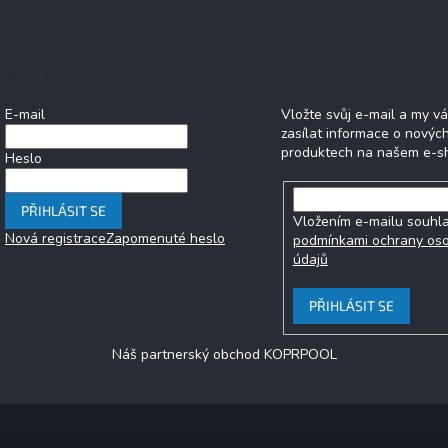
Přihlášení
Odebírat newsle
E-mail
Vložte svůj e-mail a my 
zasílat informace o novýc
produktech na našem e-s
Heslo
PŘIHLÁSIT SE
Vložením e-mailu souhla
Nová registrace
Zapomenuté heslo
podmínkami ochrany os
údajů
PŘIHLÁSIT SE
Náš partnerský obchod KOPRPOOL