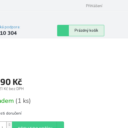
Přihlášení
cká podpora:
Nákupní
Prázdný košík
10 304
košík
390 Kč
21 Kč bez DPH
á
ladem
(1 ks)
sti doručení