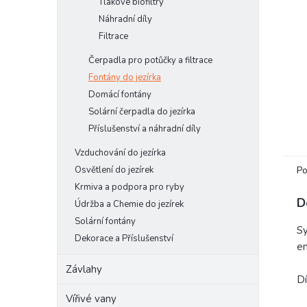
Tlakové biofiltry
e
Náhradní díly
l
Filtrace
Čerpadla pro potůčky a filtrace
Fontány do jezírka
Domácí fontány
Solární čerpadla do jezírka
Příslušenství a náhradní díly
Vzduchování do jezírka
Po
Osvětlení do jezírek
Krmiva a podpora pro ryby
D
Údržba a Chemie do jezírek
Solární fontány
Sy
Dekorace a Příslušenství
en
Závlahy
Dí
Vířivé vany