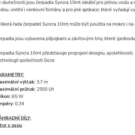
 skutečnosti jsou čerpadla Syncra 10mt ideální pro pitnou vodu a mo
dou, vnitřní i venkovní fontány a pro jiné aplikace, které vyžadují
škerá řada čerpadel Syncra 10mt může být použita na mokro i na s
rpadla jsou vybavena přípojkami a závitovými trny, které zjednodušu
rpadla Syncra 10mt představuje propojení designu, spolehlivosti,
chnologií společnosti Sicce.
ARAMETRY:
aximální výtlak:
3,7 m
aximální průtok:
2500 l/h
íkon:
65 W
mpéry:
0,34
ÁHRADNÍ DÍLY:
tor s osou