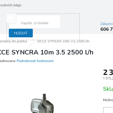
osobních údajů
Zákazni
606 7
HLEDAT
ontány do jezírka
SICCE SYNCRA 10m 3.5 2500 l/h
CCE SYNCRA 10m 3.5 2500 l/h
ěrné
odnoceno
Podrobnosti hodnocení
ocení
2 
ktu
1 975,
Měrn
Sk
cena:
iček.
Možno