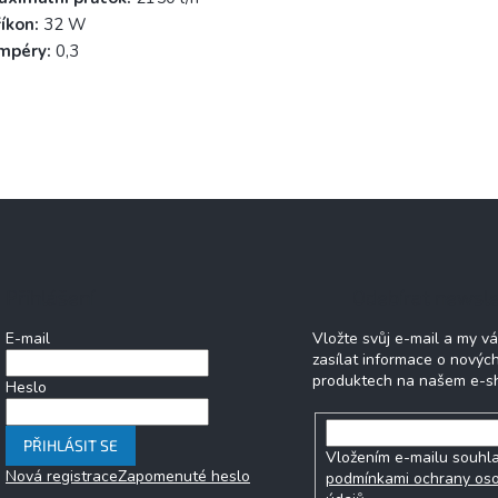
íkon:
32 W
mpéry:
0,3
Přihlášení
Odebírat newsle
E-mail
Vložte svůj e-mail a my 
zasílat informace o novýc
produktech na našem e-s
Heslo
PŘIHLÁSIT SE
Vložením e-mailu souhla
Nová registrace
Zapomenuté heslo
podmínkami ochrany os