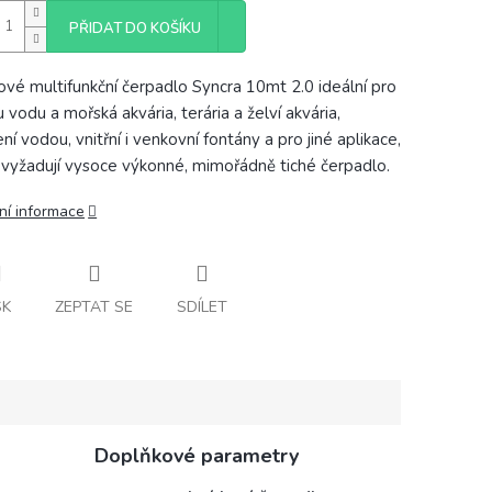
PŘIDAT DO KOŠÍKU
kové multifunkční čerpadlo Syncra 10mt 2.0 ideální pro
 vodu a mořská akvária, terária a želví akvária,
ní vodou, vnitřní i venkovní fontány a pro jiné aplikace,
 vyžadují vysoce výkonné, mimořádně tiché čerpadlo.
ní informace
SK
ZEPTAT SE
SDÍLET
Doplňkové parametry