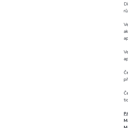
Dí
rů
Ve
ak
ap
Ve
ap
Če
př
Če
ti
P
M
M