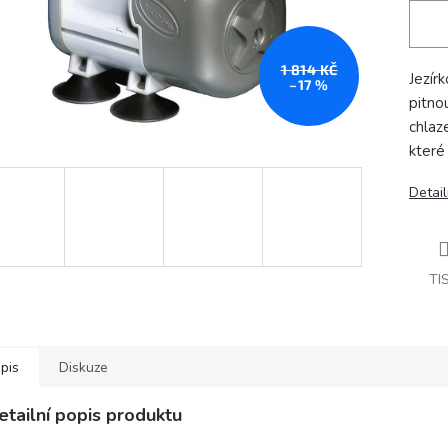
1 814 KČ
Jezír
–17 %
pitnou
chlaze
které
Detail
TI
pis
Diskuze
etailní popis produktu