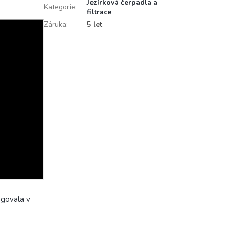
Jezírková čerpadla a
Kategorie
:
filtrace
Záruka
:
5 let
ngovala v