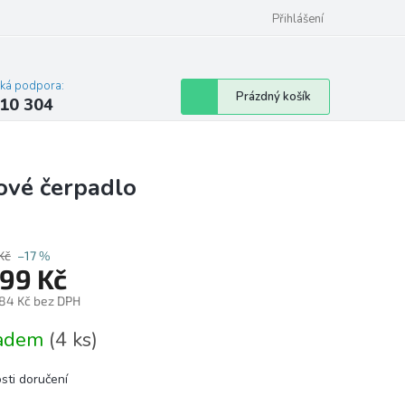
Přihlášení
cká podpora:
Nákupní
Prázdný košík
10 304
košík
ové čerpadlo
Kč
–17 %
499 Kč
,84 Kč bez DPH
á
ladem
(4 ks)
sti doručení