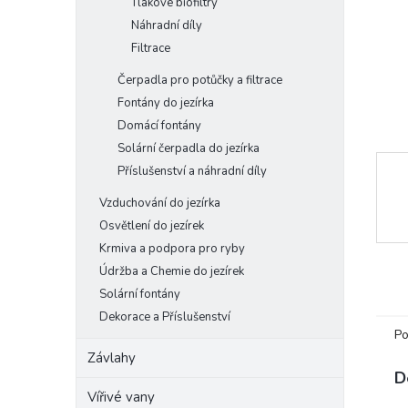
Tlakové biofiltry
e
Náhradní díly
l
Filtrace
Čerpadla pro potůčky a filtrace
Fontány do jezírka
Domácí fontány
Solární čerpadla do jezírka
Příslušenství a náhradní díly
Vzduchování do jezírka
Osvětlení do jezírek
Krmiva a podpora pro ryby
Údržba a Chemie do jezírek
Solární fontány
Dekorace a Příslušenství
Po
Závlahy
D
Vířivé vany