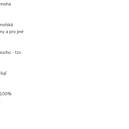
 mnoha
 mořská
ány a pro jiné
ucho - tzv.
šují
, 100%
.