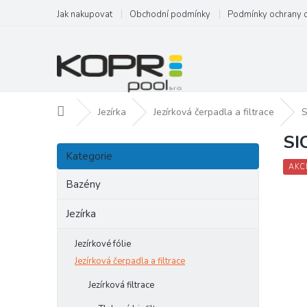
Přejít
Jak nakupovat
Obchodní podmínky
Podmínky ochrany 
na
obsah
Domů
Jezírka
Jezírková čerpadla a filtrace
S
SI
P
Přeskočit
o
Kategorie
kategorie
s
AKC
t
Bazény
r
a
Jezírka
n
n
Jezírkové fólie
í
Jezírková čerpadla a filtrace
p
Jezírková filtrace
a
n