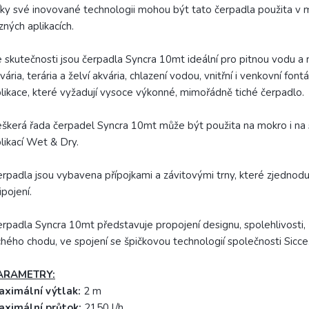
ky své inovované technologii mohou být tato čerpadla použita v
zných aplikacích.
 skutečnosti jsou čerpadla Syncra 10mt ideální pro pitnou vodu a
vária, terária a želví akvária, chlazení vodou, vnitřní i venkovní font
likace, které vyžadují vysoce výkonné, mimořádně tiché čerpadlo.
škerá řada čerpadel Syncra 10mt může být použita na mokro i na s
likací Wet & Dry.
rpadla jsou vybavena přípojkami a závitovými trny, které zjednodu
ipojení.
rpadla Syncra 10mt představuje propojení designu, spolehlivosti
chého chodu, ve spojení se špičkovou technologií společnosti Sicce
ARAMETRY:
aximální výtlak:
2 m
aximální průtok:
2150 l/h