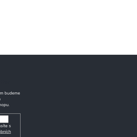
tter
vám budeme
h
hopu.
síte s
obních