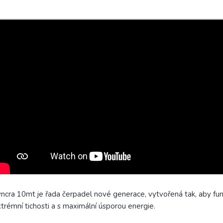
ncra 10mt je řada čerpadel nové generace, vytvořená tak, aby fu
trémní tichosti a s maximální úsporou energie.