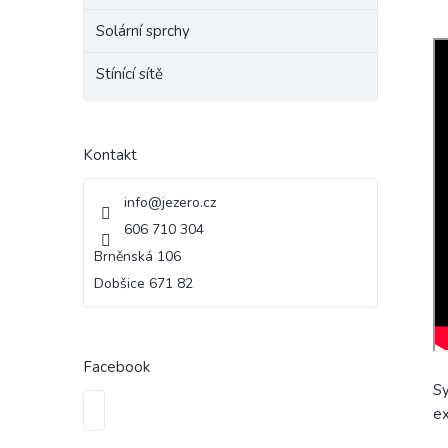
Solární sprchy
Stínící sítě
Kontakt
info
@
jezero.cz
606 710 304
Brněnská 106
Dobšice 671 82
Facebook
Sy
ex