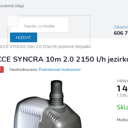
osobních údajů
Zákazni
606 7
HLEDAT
ICCE SYNCRA 10m 2.0 2150 l/h jezirkové čerpadlo
CCE SYNCRA 10m 2.0 2150 l/h jezirk
Průměrné
Neohodnoceno
Podrobnosti hodnocení
E
hodnocení
produktu
1 814 
je
1 
0,0
1 238
z
5
Měrn
Sk
hvězdiček.
cena:
Možno