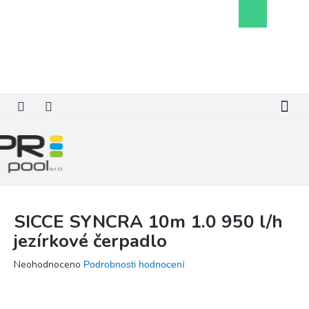
Přejít
Nákupní
na
košík
obsah
SICCE SYNCRA 10m 1.0 950 l/h
jezírkové čerpadlo
Průměrné
Neohodnoceno
Podrobnosti hodnocení
hodnocení
produktu
je