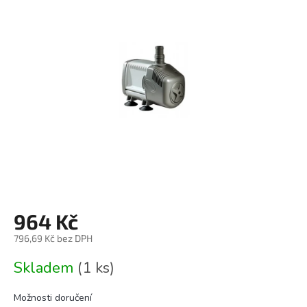
0,0
z
5
hvězdiček.
964 Kč
796,69 Kč bez DPH
Měrná
Skladem
(1 ks)
cena:
Možnosti doručení