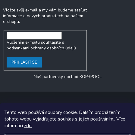
Vložte svůj e-mail a my vám budeme zasílat
informace o nových produktech na našem
e-shopu.
Vložením e-mailu souhlasíte s
podmínkami ochrany osobních údajů
PŘIHLÁSIT SE
Náš partnerský obchod KOPRPOOL
Tento web používá soubory cookie. Dalším procházením
Copyright 2026
jezero.cz
. Všechna práva vyhrazena.
tohoto webu vyjadřujete souhlas s jejich používáním.. Více
informací
zde
.
Grafický návrh vytvořil a na Shoptet implementoval
Tomáš Hlad
&
Shoptetak.cz
.