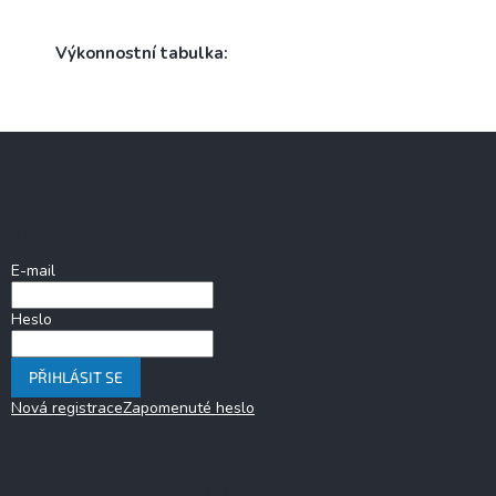
Výkonnostní tabulka:
Z
á
p
a
Přihlášení
t
í
E-mail
Heslo
PŘIHLÁSIT SE
Nová registrace
Zapomenuté heslo
Odebírat newsletter