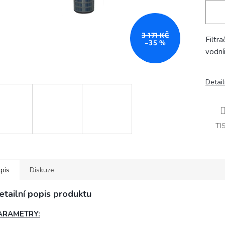
3 171 KČ
Filtra
–35 %
vodní
Detail
TI
pis
Diskuze
etailní popis produktu
ARAMETRY: