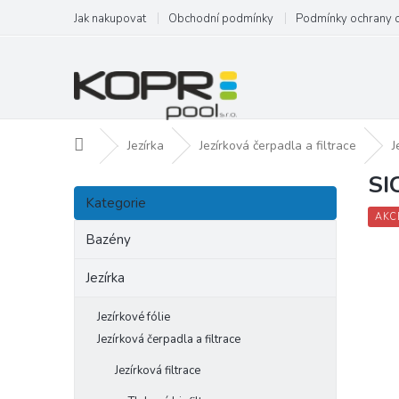
Přejít
Jak nakupovat
Obchodní podmínky
Podmínky ochrany 
na
obsah
Domů
Jezírka
Jezírková čerpadla a filtrace
J
SI
P
Přeskočit
o
Kategorie
kategorie
s
AKC
t
Bazény
r
a
Jezírka
n
n
Jezírkové fólie
í
Jezírková čerpadla a filtrace
p
Jezírková filtrace
a
n