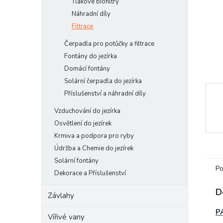
Tlakové biofiltry
e
Náhradní díly
l
Filtrace
Čerpadla pro potůčky a filtrace
Fontány do jezírka
Domácí fontány
Solární čerpadla do jezírka
Příslušenství a náhradní díly
Vzduchování do jezírka
Osvětlení do jezírek
Krmiva a podpora pro ryby
Údržba a Chemie do jezírek
Solární fontány
Po
Dekorace a Příslušenství
D
Závlahy
P
Vířivé vany