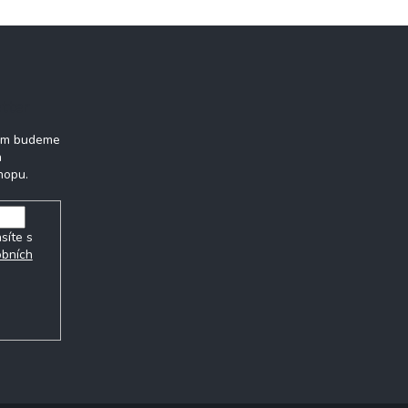
tter
vám budeme
h
hopu.
síte s
obních