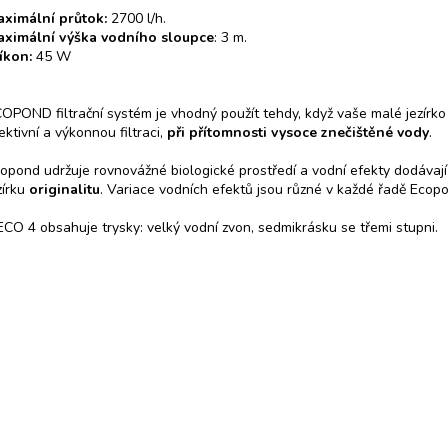
ximální průtok:
2700 l/h.
ximální výška vodního sloupce
: 3 m.
íkon:
45 W
OPOND filtrační systém je vhodný použít tehdy, když vaše malé jezírk
ektivní a výkonnou filtraci,
při přítomnosti vysoce znečištěné vody
.
opond udržuje rovnovážné biologické prostředí a vodní efekty dodávaj
zírku
originalitu
. Variace vodních efektů jsou různé v každé řadě Ecop
ECO 4 obsahuje trysky: velký vodní zvon, sedmikrásku se třemi stupni.