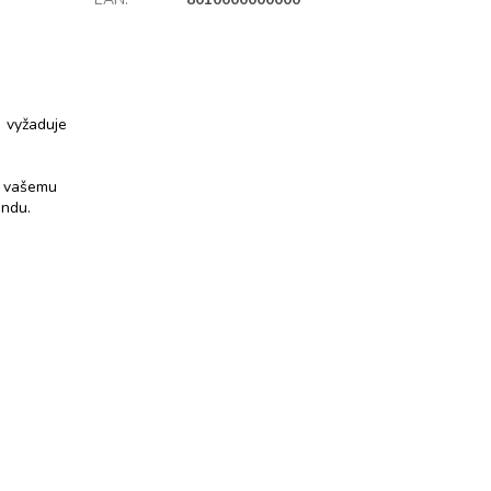
o vyžaduje
í vašemu
ondu.