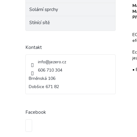
Ma
Solární sprchy
Ma
Př
Stínící sítě
EC
ef
Kontakt
Ec
je
info
@
jezero.cz
• 
606 710 304
Brněnská 106
Dobšice 671 82
Facebook