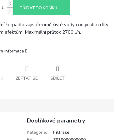
PŘIDAT DO KOŠÍKU
ční čerpadlo zajistí kromě čisté vody i originalitu díky
m efektům. Maximální průtok 2700 l/h.
ní informace
SK
ZEPTAT SE
SDÍLET
Doplňkové parametry
Kategorie
:
Filtrace
EAN
:
8010000000000