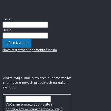
p
a
Přihlášení
t
í
E-mail
Heslo
PŘIHLÁSIT SE
Nová registrace
Zapomenuté heslo
Odebírat newsletter
Vložte svůj e-mail a my vám budeme zasílat
informace o nových produktech na našem
e-shopu.
Vložením e-mailu souhlasíte s
podmínkami ochrany osobních údajů