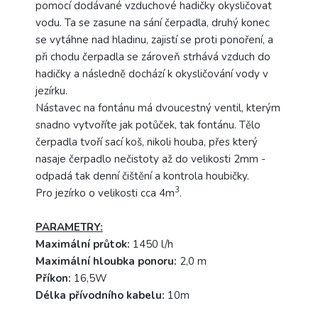
pomocí dodávané vzduchové hadičky okysličovat
vodu. Ta se zasune na sání čerpadla, druhý konec
se vytáhne nad hladinu, zajistí se proti ponoření, a
při chodu čerpadla se zároveň strhává vzduch do
hadičky a následně dochází k okysličování vody v
jezírku.
Nástavec na fontánu má dvoucestný ventil, kterým
snadno vytvoříte jak potůček, tak fontánu. Tělo
čerpadla tvoří sací koš, nikoli houba, přes který
nasaje čerpadlo nečistoty až do velikosti 2mm -
odpadá tak denní čištění a kontrola houbičky.
3
Pro jezírko o velikosti cca 4m
.
PARAMETRY:
Maximální průtok:
1450 l/h
Maximální hloubka ponoru:
2,0 m
Příkon:
16,5W
Délka přívodního kabelu:
10m