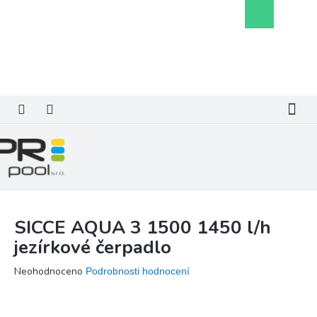
Přejít
Nákupní
na
košík
obsah
SICCE AQUA 3 1500 1450 l/h
jezírkové čerpadlo
Průměrné
Neohodnoceno
Podrobnosti hodnocení
hodnocení
produktu
je