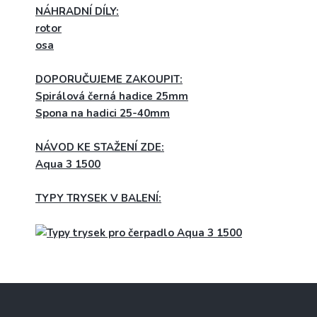
NÁHRADNÍ DÍLY:
rotor
osa
DOPORUČUJEME ZAKOUPIT:
Spirálová černá hadice 25mm
Spona na hadici 25-40mm
NÁVOD KE STAŽENÍ ZDE:
Aqua 3 1500
TYPY TRYSEK V BALENÍ:
Z
á