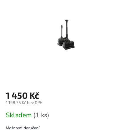
0,0
z
5
hvězdiček.
1 450 Kč
1 198,35 Kč bez DPH
Měrná
Skladem
(1 ks)
cena:
Možnosti doručení