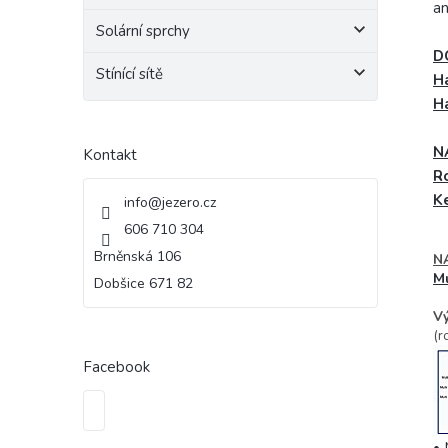
an
Solární sprchy
D
Stínící sítě
H
H
N
Kontakt
R
K
info
@
jezero.cz
606 710 304
Brněnská 106
N
Mu
Dobšice 671 82
Vý
(r
Facebook
• 