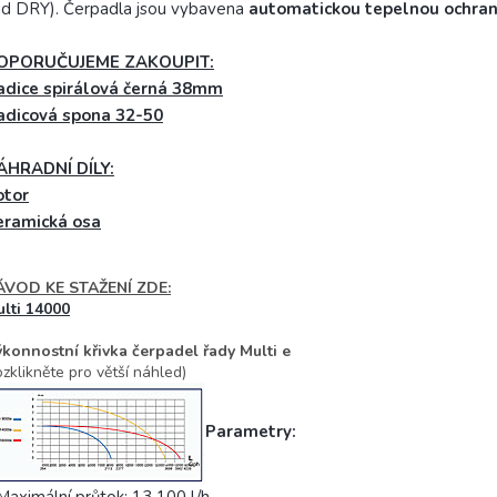
d DRY). Čerpadla jsou vybavena
automatickou tepelnou ochra
OPORUČUJEME ZAKOUPIT:
adice spirálová černá 38mm
adicová spona 32-50
ÁHRADNÍ DÍLY:
otor
eramická osa
ÁVOD KE STAŽENÍ ZDE:
lti 14000
konnostní křivka čerpadel řady Multi e
ozklikněte pro větší náhled)
Parametry:
Maximální průtok: 13 100 l/h.