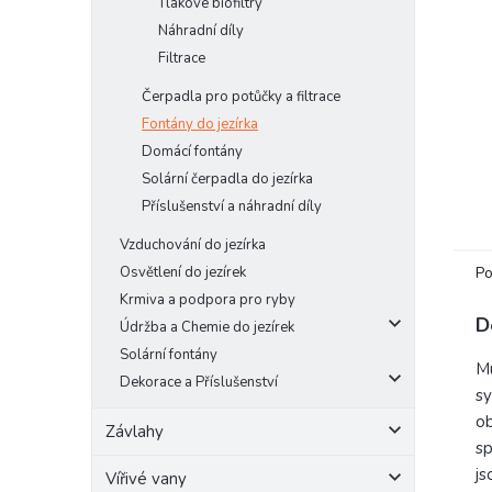
Tlakové biofiltry
e
Náhradní díly
l
Filtrace
Čerpadla pro potůčky a filtrace
Fontány do jezírka
Domácí fontány
Solární čerpadla do jezírka
Příslušenství a náhradní díly
Vzduchování do jezírka
Po
Osvětlení do jezírek
Krmiva a podpora pro ryby
D
Údržba a Chemie do jezírek
Solární fontány
Mu
Dekorace a Příslušenství
sy
o
Závlahy
sp
js
Vířivé vany