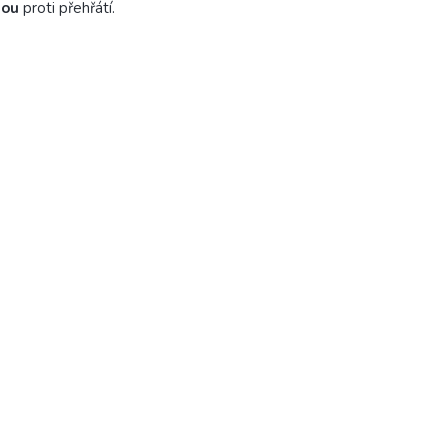
nou
proti přehřátí.