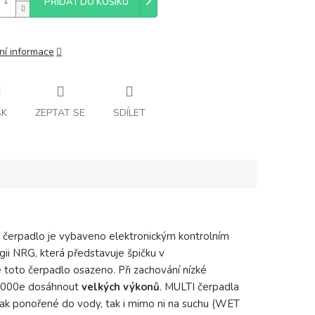
PŘIDAT DO KOŠÍKU
ní informace
SK
ZEPTAT SE
SDÍLET
vé čerpadlo je vybaveno elektronickým kontrolním
i NRG, která představuje špičku v
e toto čerpadlo osazeno. Při zachování nízké
14000e dosáhnout
velkých výkonů
. MULTI čerpadla
 jak ponořené do vody, tak i mimo ni na suchu (WET