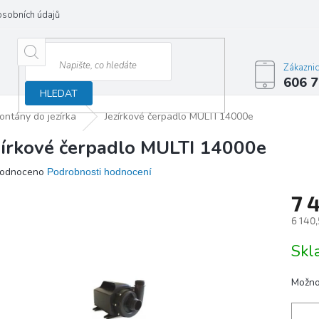
osobních údajů
Zákazni
606 7
HLEDAT
ontány do jezírka
Jezírkové čerpadlo MULTI 14000e
zírkové čerpadlo MULTI 14000e
ěrné
odnoceno
Podrobnosti hodnocení
ocení
7 
ktu
6 140
Měrn
Sk
cena:
iček.
Možno