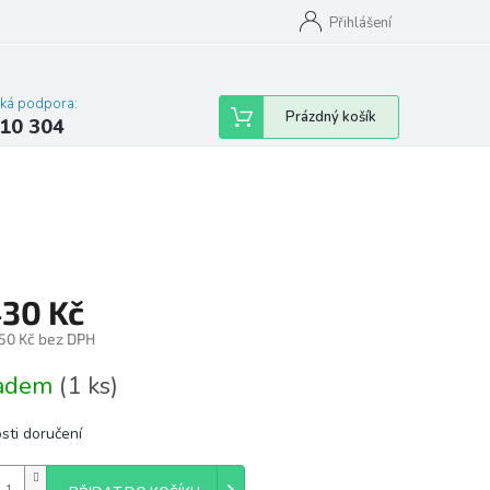
Přihlášení
cká podpora:
Nákupní
Prázdný košík
10 304
košík
430 Kč
,50 Kč bez DPH
á
ladem
(1 ks)
sti doručení