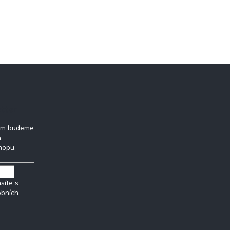
tter
vám budeme
h
hopu.
síte s
obních