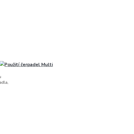
tu
adla,