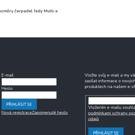
změry čerpadel řady Multi e
Přihlášení
Odebírat newsle
E-mail
Vložte svůj e-mail a my 
zasílat informace o novýc
produktech na našem e-s
Heslo
PŘIHLÁSIT SE
Vložením e-mailu souhla
Nová registrace
Zapomenuté heslo
podmínkami ochrany os
údajů
PŘIHLÁSIT SE