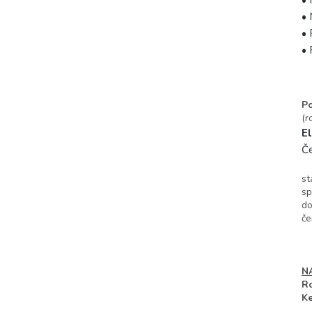
•
• 
• 
Po
(r
El
Č
st
sp
do
če
N
Ro
Ke