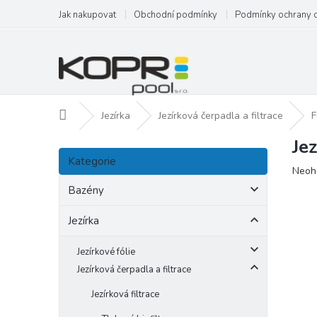
Přejít
Jak nakupovat
Obchodní podmínky
Podmínky ochrany 
na
obsah
Domů
Jezírka
Jezírková čerpadla a filtrace
F
Je
P
Přeskočit
o
Kategorie
kategorie
Prům
Neoh
s
hodn
t
Bazény
produ
r
je
a
Jezírka
0,0
n
z
5
n
Jezírkové fólie
hvězd
í
Jezírková čerpadla a filtrace
p
Jezírková filtrace
a
n