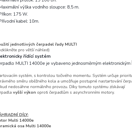
 Maximální
výška vodního sloupce:
8,5 m.
Příkon: 175 W.
Přívodní kabel: 10m.
užití jednotlivých čerpadel řady MULTI
ozklikněte pro větší náhled)
ektronicky řídící systém
erpadlo MULTI 14000e je vybaveno jednosměrným elektronickým
artovacím systém, s kontrolou točivého momentu. Systém určuje priori
rávného směru oběžného kola a umožňuje postupné nastartování čerp
kud nedosáhne normálního provozu. Díky tomuto systému získávají
rpadla
vyšší výkon
oproti čerpadlům s asynchronními motory.
ÁHRADNÍ DÍLY:
tor Multi 14000e
ramická osa Multi 14000e