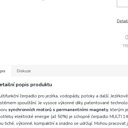
Detail
TI
pis
Diskuze
etailní popis produktu
ltifunkční čerpadlo pro jezírka, vodopády, potoky a další. Jezírko
stémem spouštění. Je vysoce výkonné díky patentované technologi
boru
synchronních motorů s permanentními magnety
, kterým j
otřeby elektrické energie (až 50%) je schopné čerpadlo MULTI 
ou tiché, výkonné, kompaktní a snadno se udržují. Mohou pracovat