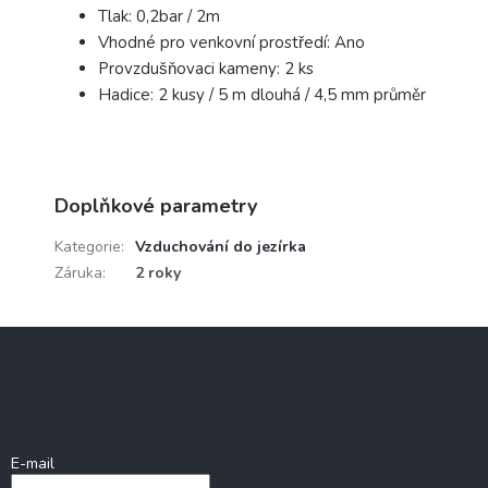
Tlak: 0,2bar / 2m
Vhodné pro venkovní prostředí: Ano
Provzdušňovaci kameny: 2 ks
Hadice: 2 kusy / 5 m dlouhá / 4,5 mm průměr
Doplňkové parametry
Kategorie
:
Vzduchování do jezírka
Záruka
:
2 roky
Z
á
p
a
Přihlášení
t
í
E-mail