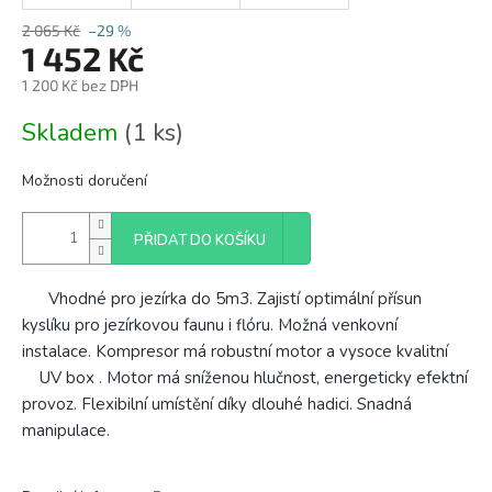
2 065 Kč
–29 %
1 452 Kč
1 200 Kč bez DPH
Měrná
Skladem
(1 ks)
cena:
Možnosti doručení
PŘIDAT DO KOŠÍKU
Vhodné pro jezírka do 5m3. Zajistí optimální přísun
kyslíku pro jezírkovou faunu i flóru. Možná venkovní
instalace. Kompresor má robustní motor a vysoce kvalitní
UV box . Motor má sníženou hlučnost, energeticky efektní
provoz. Flexibilní umístění díky dlouhé hadici. Snadná
manipulace.