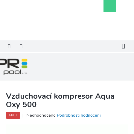
Přejít
Nákupní
na
košík
obsah
Vzduchovací kompresor Aqua
Oxy 500
Průměrné
Neohodnoceno
Podrobnosti hodnocení
AKCE
hodnocení
produktu
je