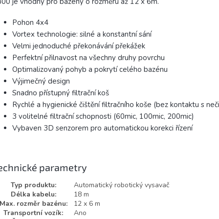
00 je vhodný pro bazény o rozměru až 12 x 6m.
Pohon 4x4
Vortex technologie: silné a konstantní sání
Velmi jednoduché překonávání překážek
Perfektní přilnavost na všechny druhy povrchu
Optimalizovaný pohyb a pokrytí celého bazénu
Výjimečný design
Snadno přístupný filtrační koš
Rychlé a hygienické čištění filtračního koše (bez kontaktu s neč
3 volitelné filtrační schopnosti (60mic, 100mic, 200mic)
Vybaven 3D senzorem pro automatickou korekci řízení
echnické parametry
Typ produktu:
Automatický robotický vysavač
Délka kabelu:
18 m
Max. rozměr bazénu:
12 x 6 m
Transportní vozík:
Ano