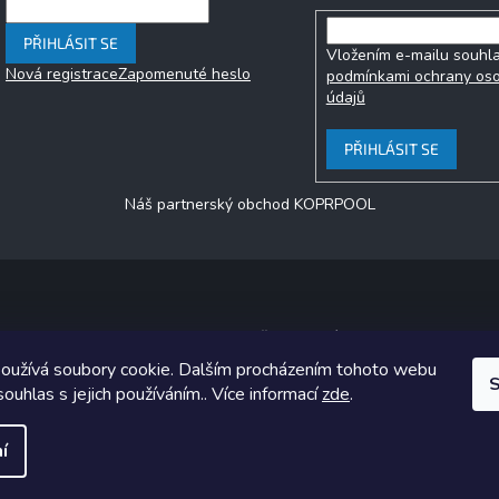
PŘIHLÁSIT SE
Vložením e-mailu souhla
Nová registrace
Zapomenuté heslo
podmínkami ochrany os
údajů
PŘIHLÁSIT SE
Náš partnerský obchod KOPRPOOL
Copyright 2026
jezero.cz
. Všechna práva vyhrazena.
oužívá soubory cookie. Dalším procházením tohoto webu
ický návrh vytvořil a na Shoptet implementoval
Tomáš Hlad
&
Shoptet
S
souhlas s jejich používáním.. Více informací
zde
.
Vytvořil Shoptet
í