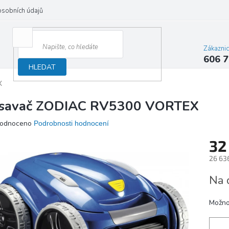
osobních údajů
Zákazni
606 7
HLEDAT
X
savač ZODIAC RV5300 VORTEX
ěrné
odnoceno
Podrobnosti hodnocení
ocení
32
ktu
26 63
Měrn
Na 
cena:
iček.
Možno