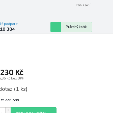
Přihlášení
cká podpora:
Nákupní
Prázdný košík
10 304
košík
 230 Kč
6,36 Kč bez DPH
á
dotaz
(1 ks)
sti doručení