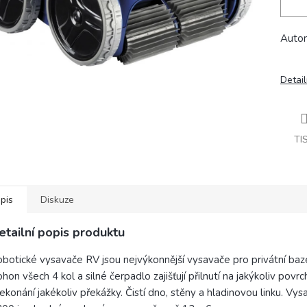
Auto
Detail
TI
pis
Diskuze
etailní popis produktu
botické vysavače RV jsou nejvýkonnější vysavače pro privátní bazé
hon všech 4 kol a silné čerpadlo zajišťují přilnutí na jakýkoliv povr
ekonání jakékoliv překážky. Čistí dno, stěny a hladinovou linku. Vy