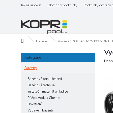
Přejít
Jak nakupovat
Obchodní podmínky
Podmínky ochrany 
na
obsah
Domů
Bazény
Vysavač ZODIAC RV5300 VORTE
Vy
P
Přeskočit
o
Kategorie
kategorie
Prům
Neoh
s
hodn
t
Bazény
produ
r
je
a
Bazénové příslušenství
0,0
n
z
Bazénová technika
5
n
Instalační materiál a Hadice
hvězd
í
Péče o vodu a Chemie
p
Osvětlení
a
Vybavení bazénů
n