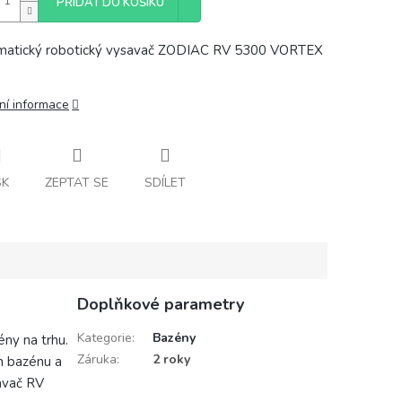
PŘIDAT DO KOŠÍKU
matický robotický vysavač ZODIAC RV 5300 VORTEX
ní informace
SK
ZEPTAT SE
SDÍLET
Doplňkové parametry
Kategorie
:
Bazény
ny na trhu.
Záruka
:
2 roky
ch bazénu a
savač RV