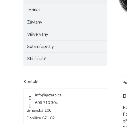
e
Jezírka
l
Závlahy
Vířivé vany
Solární sprchy
Stínící sítě
Kontakt
Po
info
@
jezero.cz
D
606 710 304
Ro
Brněnská 106
Po
Dobšice 671 82
př