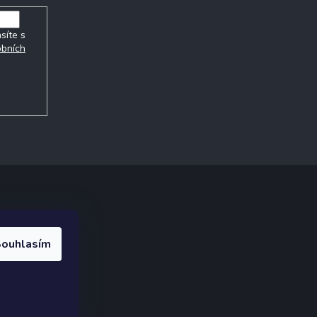
síte s
obních
ak.cz
.
ouhlasím