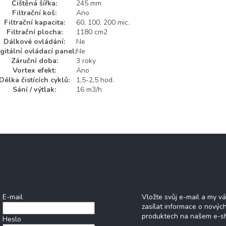
Čištěná šířka:
245 mm
Filtrační koš:
Ano
Filtrační kapacita:
60, 100, 200 mic.
Filtrační plocha:
1180 cm2
Dálkové ovládání:
Ne
gitální ovládací panel:
Ne
Záruční doba:
3 roky
Vortex efekt:
Ano
Délka čistících cyklů:
1,5-2,5 hod.
Sání / výtlak:
16 m3/h
Přihlášení
Odebírat newsle
E-mail
Vložte svůj e-mail a my 
zasílat informace o novýc
produktech na našem e-s
Heslo