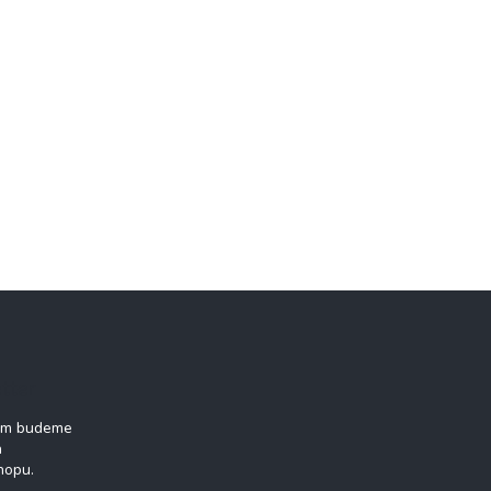
tter
vám budeme
h
hopu.