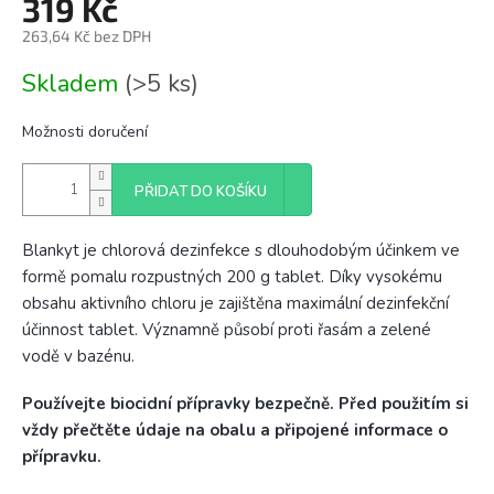
319 Kč
263,64 Kč bez DPH
Měrná
Skladem
(>5 ks)
cena:
Možnosti doručení
PŘIDAT DO KOŠÍKU
Blankyt je chlorová dezinfekce s dlouhodobým účinkem ve
formě pomalu rozpustných 200 g tablet. Díky vysokému
obsahu aktivního chloru je zajištěna maximální dezinfekční
účinnost tablet. Významně působí proti řasám a zelené
vodě v bazénu.
Používejte biocidní přípravky bezpečně. Před použitím si
vždy přečtěte údaje na obalu a připojené informace o
přípravku.