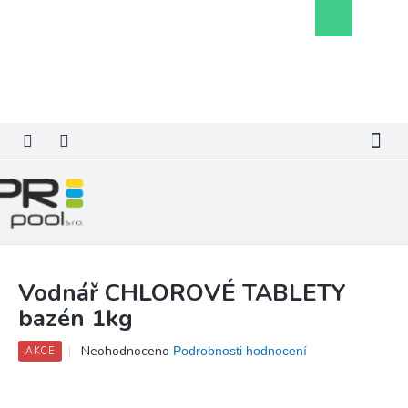
Přejít
Nákupní
na
košík
obsah
Vodnář CHLOROVÉ TABLETY
bazén 1kg
Průměrné
Neohodnoceno
Podrobnosti hodnocení
AKCE
hodnocení
produktu
je