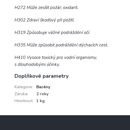
H272 Může zesílit požár; oxidant.
H302 Zdraví škodlivý při požití.
H319 Způsobuje vážné podráždění očí.
H335 Může způsobit podráždění dýchacích cest.
H410 Vysoce toxický pro vodní organismy,
s dlouhodobými účinky.
Doplňkové parametry
Kategorie
:
Bazény
Záruka
:
2 roky
Hmotnost
:
1 kg
Z
á