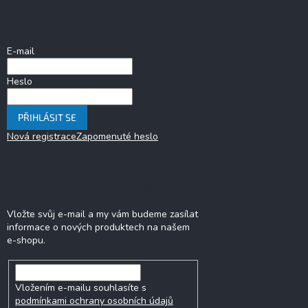
p
a
Přihlášení
t
í
E-mail
Heslo
PŘIHLÁSIT SE
Nová registrace
Zapomenuté heslo
Odebírat newsletter
Vložte svůj e-mail a my vám budeme zasílat
informace o nových produktech na našem
e-shopu.
Vložením e-mailu souhlasíte s
podmínkami ochrany osobních údajů