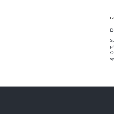
LDPE
čerp
Po
D
Sp
pi
Ch
sy
Z
á
p
a
t