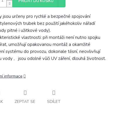
PŘIDAT DO KOŠÍKU
y jsou určeny pro rychlé a bezpečné spojování
tylenových trubek bez použití jakéhokoliv nářadí
ody pitné i užitkové vody).
kteristické vlastnosti: při montáži není nutno spojku
írat, umožňují opakovanou montáž a okamžité
ní systému do provozu, dokonale těsní, neovlivňují
tu vody , jsou odolné vůči UV záření, dlouhá životnost.
ní informace
SK
ZEPTAT SE
SDÍLET