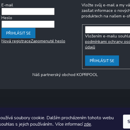
E-mail
Vložte svůj e-mail a my 
zasílat informace o novýc
produktech na našem e-s
Heslo
PŘIHLÁSIT SE
Vložením e-mailu souhla
Nová registrace
Zapomenuté heslo
podmínkami ochrany os
údajů
PŘIHLÁSIT SE
Náš partnerský obchod KOPRPOOL
Copyright 2026
jezero.cz
. Všechna práva vyhrazena.
oužívá soubory cookie. Dalším procházením tohoto webu
ický návrh vytvořil a na Shoptet implementoval
Tomáš Hlad
&
Shoptet
S
souhlas s jejich používáním.. Více informací
zde
.