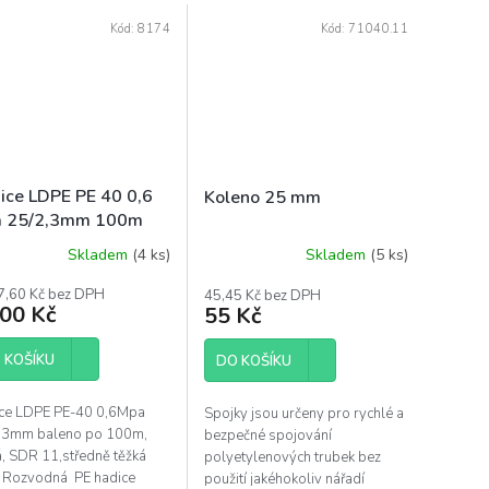
Kód:
8174
Kód:
71040.11
ice LDPE PE 40 0,6
Koleno 25 mm
 25/2,3mm 100m
Skladem
(4 ks)
Skladem
(5 ks)
7,60 Kč bez DPH
45,45 Kč bez DPH
800 Kč
55 Kč
 KOŠÍKU
DO KOŠÍKU
ce LDPE PE-40 0,6Mpa
Spojky jsou určeny pro rychlé a
,3mm baleno po 100m,
bezpečné spojování
á, SDR 11,středně těžká
polyetylenových trubek bez
. Rozvodná PE hadice
použití jakéhokoliv nářadí