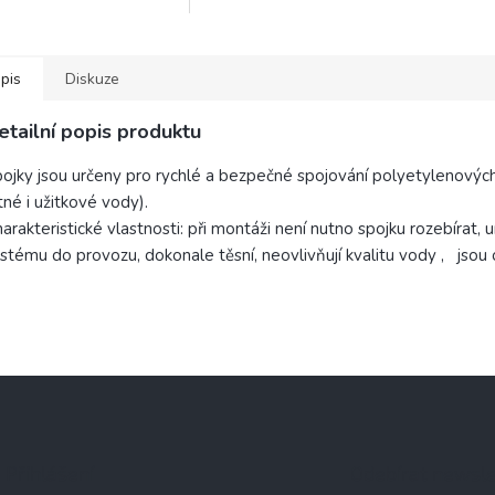
 slouží k bazénům,
(rozvody pitné i užitkové vody).
adlům a zavlažování.
Charakteristické vlastnosti: při...
pis
Diskuze
etailní popis produktu
ojky jsou určeny pro rychlé a bezpečné spojování polyetylenových 
tné i užitkové vody).
arakteristické vlastnosti: při montáži není nutno spojku rozebíra
stému do provozu, dokonale těsní, neovlivňují kvalitu vody , jsou 
Přihlášení
Odebírat newsle