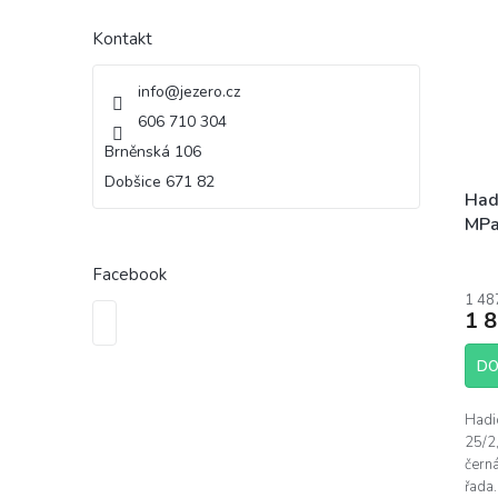
Kontakt
info
@
jezero.cz
606 710 304
Brněnská 106
Dobšice 671 82
Had
MPa
Facebook
1 48
1 
DO
Hadi
25/2
čern
řada