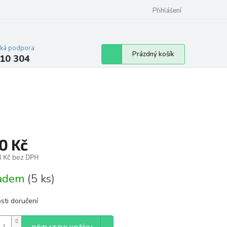
Přihlášení
cká podpora:
Nákupní
Prázdný košík
10 304
košík
0 Kč
3 Kč bez DPH
á
ladem
(5 ks)
sti doručení