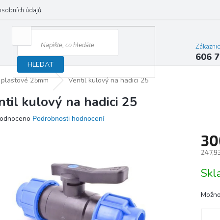
osobních údajů
Zákazni
606 7
HLEDAT
 plastové 25mm
Ventil kulový na hadici 25
ntil kulový na hadici 25
ěrné
odnoceno
Podrobnosti hodnocení
ocení
30
ktu
247,9
Měrn
Sk
cena:
iček.
Možno