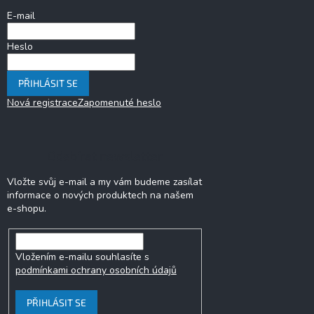
p
í
E-mail
r
v
k
Heslo
y
v
PŘIHLÁSIT SE
ý
p
Nová registrace
Zapomenuté heslo
i
s
u
Odebírat newsletter
Vložte svůj e-mail a my vám budeme zasílat
informace o nových produktech na našem
e-shopu.
Vložením e-mailu souhlasíte s
podmínkami ochrany osobních údajů
PŘIHLÁSIT SE