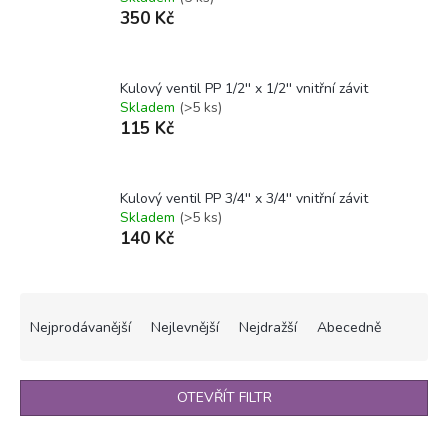
350 Kč
Kulový ventil PP 1/2'' x 1/2'' vnitřní závit
Skladem
(>5 ks)
115 Kč
Kulový ventil PP 3/4'' x 3/4'' vnitřní závit
Skladem
(>5 ks)
140 Kč
Ř
a
Nejprodávanější
Nejlevnější
Nejdražší
Abecedně
z
e
n
OTEVŘÍT FILTR
í
p
V