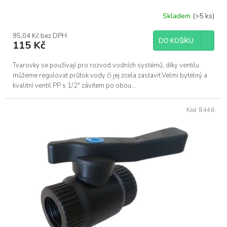
Skladem
(>5 ks)
95,04 Kč bez DPH
DO KOŠÍKU
115 Kč
Tvarovky se používají pro rozvod vodních systémů, díky ventilu
můžeme regulovat průtok vody či jej zcela zastavit.Velmi bytelný a
kvalitní ventil PP s 1/2" závitem po obou...
Kód:
8446