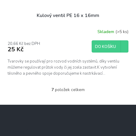
Kulový ventil PE 16 x 16mm
Skladem
(>5 ks)
20,66 Kč bez DPH
DO KOŠÍKU
25 Kč
Tvarovky se používají pro rozvod vodních systémů, díky ventilu
můžeme regulovat průtok vody či jej zcela zastavit.K vytvoření
těsného a pevného spoje doporučujeme k nastrkávací...
7
položek celkem
O
v
l
Z
á
á
d
p
a
c
a
Přihlášení
í
t