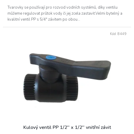
Tvarovky se používají pro rozvod vodních systémů, díky ventilu
můžeme regulovat průtok vody či jej zcela zastavit.Velmi bytelný a
kvalitní ventil PP s 5/4" závitem po obou...
Kód:
8449
Kulový ventil PP 1/2'' x 1/2'' vnitřní závit