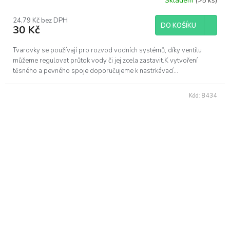
Skladem
(>5 ks)
24,79 Kč bez DPH
DO KOŠÍKU
30 Kč
Tvarovky se používají pro rozvod vodních systémů, díky ventilu
můžeme regulovat průtok vody či jej zcela zastavit.K vytvoření
těsného a pevného spoje doporučujeme k nastrkávací...
Kód:
8434