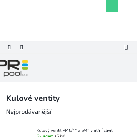
Přejít
Nákupní
na
košík
obsah
Kulové ventity
Nejprodávanější
Kulový ventil PP 5/4'' x 5/4'' vnitřní závit
Skladem
(5 ks)