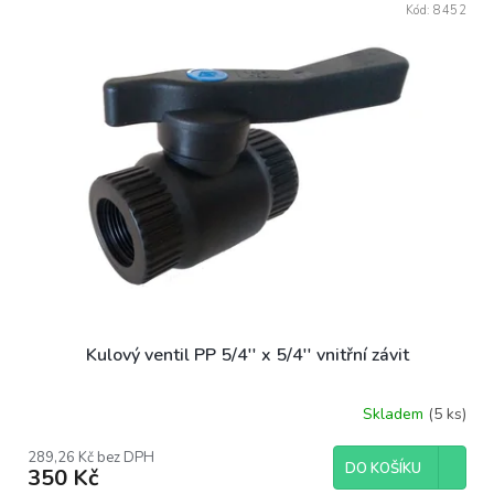
r
Kód:
8452
ý
o
p
d
i
u
s
k
p
t
r
ů
o
d
u
k
t
ů
Kulový ventil PP 5/4'' x 5/4'' vnitřní závit
Skladem
(5 ks)
289,26 Kč bez DPH
DO KOŠÍKU
350 Kč