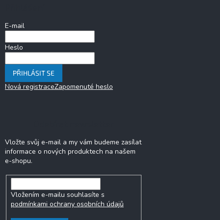
a
Přihlášení
t
í
E-mail
Heslo
PŘIHLÁSIT SE
Nová registrace
Zapomenuté heslo
Odebírat newsletter
Vložte svůj e-mail a my vám budeme zasílat
informace o nových produktech na našem
e-shopu.
Vložením e-mailu souhlasíte s
podmínkami ochrany osobních údajů