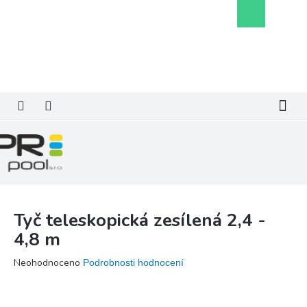
Přejít
Nákupní
na
košík
obsah
Tyč teleskopická zesílená 2,4 -
4,8 m
Průměrné
Neohodnoceno
Podrobnosti hodnocení
hodnocení
produktu
je