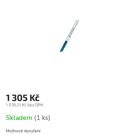
0,0
z
5
hvězdiček.
1 305 Kč
1 078,51 Kč bez DPH
Měrná
Skladem
(1 ks)
cena:
Možnosti doručení