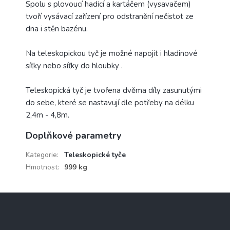
Spolu s plovoucí hadicí a kartáčem (vysavačem)
tvoří vysávací zařízení pro odstranění nečistot ze
dna i stěn bazénu.
Na teleskopickou tyč je možné napojit i hladinové
síťky nebo síťky do hloubky .
Teleskopická tyč je tvořena dvěma díly zasunutými
do sebe, které se nastavují dle potřeby na délku
2,4m - 4,8m.
Doplňkové parametry
Kategorie
:
Teleskopické tyče
Hmotnost
:
999 kg
Z
á
p