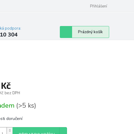
Přihlášení
cká podpora:
Nákupní
Prázdný košík
10 304
košík
 Kč
 Kč bez DPH
á
ladem
(>5 ks)
sti doručení