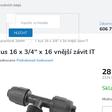
osobních údajů
Zákazni
606 7
HLEDAT
 plastové 16mm
T kus 16 x 3/4'' x 16 vnější závit IT
us 16 x 3/4'' x 16 vnější závit IT
ěrné
odnoceno
Podrobnosti hodnocení
ocení
28
ktu
23,14
Měrn
Sk
cena:
iček.
Možno