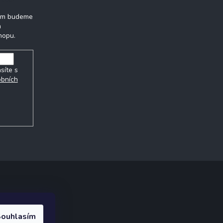
vám budeme
h
hopu.
síte s
obních
ak.cz
.
ouhlasím