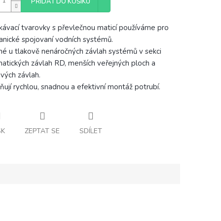
PŘIDAT DO KOŠÍKU
kávací tvarovky s převlečnou maticí používáme pro
nické spojovaní vodních systémů.
é u tlakově nenáročných závlah systémů v sekci
atických závlah RD, menších veřejných ploch a
vých závlah.
ují rychlou, snadnou a efektivní montáž potrubí.
SK
ZEPTAT SE
SDÍLET