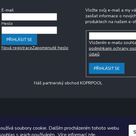
E-mail
Vložte svůj e-mail a my 
zasílat informace o novýc
produktech na našem e-s
Heslo
PŘIHLÁSIT SE
Vložením e-mailu souhla
Nová registrace
Zapomenuté heslo
podmínkami ochrany os
údajů
PŘIHLÁSIT SE
Náš partnerský obchod KOPRPOOL
Copyright 2026
jezero.cz
. Všechna práva vyhrazena.
oužívá soubory cookie. Dalším procházením tohoto webu
ický návrh vytvořil a na Shoptet implementoval
Tomáš Hlad
&
Shoptet
S
souhlas s jejich používáním.. Více informací
zde
.