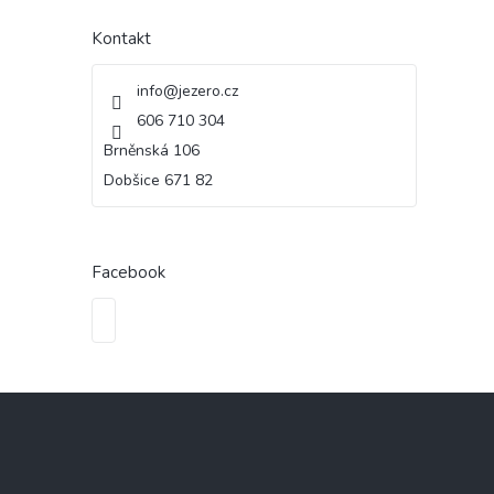
Kontakt
info
@
jezero.cz
606 710 304
Brněnská 106
Dobšice 671 82
Facebook
Z
á
p
a