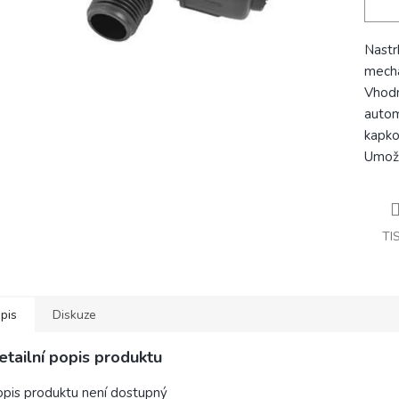
Nastr
mecha
Vhodn
autom
kapko
Umožň
TI
pis
Diskuze
etailní popis produktu
pis produktu není dostupný