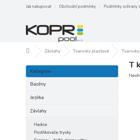
Přejít
Jak nakupovat
Obchodní podmínky
Podmínky ochrany 
na
obsah
Domů
Závlahy
Tvarovky plastové
Tvarovky
T k
P
Přeskočit
o
Kategorie
kategorie
Prům
Neoh
s
hodn
t
Bazény
produ
r
je
a
Jezírka
0,0
n
z
Závlahy
5
n
hvězd
í
p
Hadice
a
Postřikovače, trysky
n