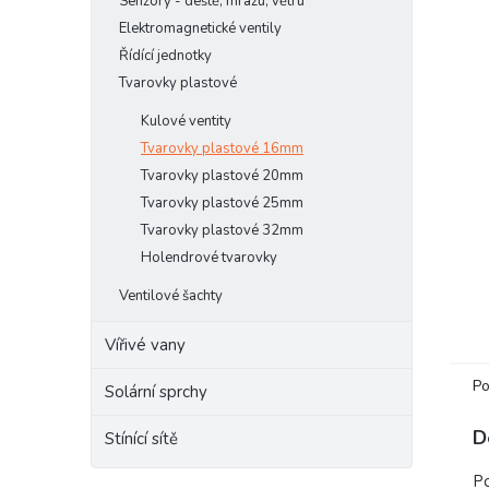
Senzory - deště, mrazu, větru
e
Elektromagnetické ventily
l
Řídící jednotky
Tvarovky plastové
Kulové ventity
Tvarovky plastové 16mm
Tvarovky plastové 20mm
Tvarovky plastové 25mm
Tvarovky plastové 32mm
Holendrové tvarovky
Ventilové šachty
Vířivé vany
Po
Solární sprchy
D
Stínící sítě
Po