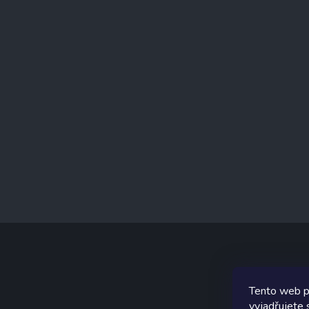
t
í
Tento web p
Graf
vyjadřujete 