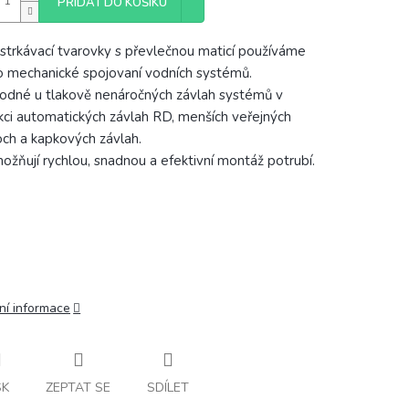
PŘIDAT DO KOŠÍKU
strkávací tvarovky s převlečnou maticí používáme
o mechanické spojovaní vodních systémů.
odné u tlakově nenáročných závlah systémů v
kci automatických závlah RD, menších veřejných
och a kapkových závlah.
ožňují rychlou, snadnou a efektivní montáž potrubí.
ní informace
SK
ZEPTAT SE
SDÍLET