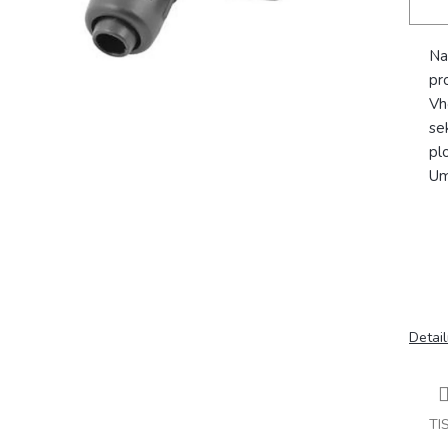
Na
pr
Vh
se
pl
Um
Detail
TI