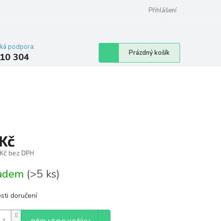
Přihlášení
cká podpora:
Nákupní
Prázdný košík
10 304
košík
 Kč
 Kč bez DPH
á
ladem
(>5 ks)
sti doručení