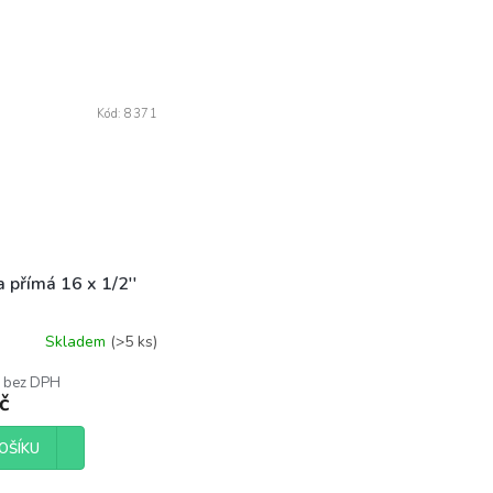
Kód:
8371
a přímá 16 x 1/2''
Skladem
(>5 ks)
č bez DPH
č
OŠÍKU