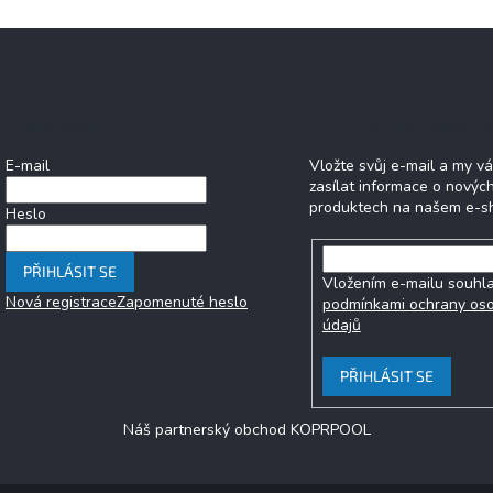
Přihlášení
Odebírat newsle
E-mail
Vložte svůj e-mail a my 
zasílat informace o novýc
produktech na našem e-s
Heslo
PŘIHLÁSIT SE
Vložením e-mailu souhla
Nová registrace
Zapomenuté heslo
podmínkami ochrany os
údajů
PŘIHLÁSIT SE
Náš partnerský obchod KOPRPOOL