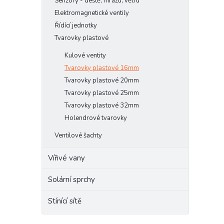
Senzory - deště, mrazu, větru
e
Elektromagnetické ventily
l
Řídící jednotky
Tvarovky plastové
Kulové ventity
Tvarovky plastové 16mm
Tvarovky plastové 20mm
Tvarovky plastové 25mm
Tvarovky plastové 32mm
Holendrové tvarovky
Ventilové šachty
Vířivé vany
Solární sprchy
Stínící sítě