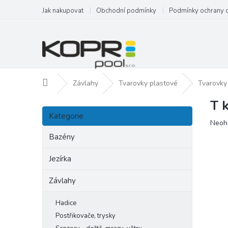
Přejít
Jak nakupovat
Obchodní podmínky
Podmínky ochrany 
na
obsah
Domů
Závlahy
Tvarovky plastové
Tvarovky
T 
P
Přeskočit
o
Kategorie
kategorie
Prům
Neoh
s
hodn
t
Bazény
produ
r
je
a
Jezírka
0,0
n
z
Závlahy
5
n
hvězd
í
p
Hadice
a
Postřikovače, trysky
n