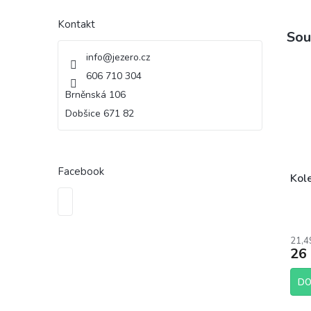
Kontakt
Sou
info
@
jezero.cz
606 710 304
Brněnská 106
Dobšice 671 82
Facebook
Kol
21,4
26
DO