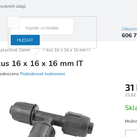
osobních údajů
Zákazni
606 7
HLEDAT
 plastové 16mm
T kus 16 x 16 x 16 mm IT
kus 16 x 16 x 16 mm IT
ěrné
odnoceno
Podrobnosti hodnocení
ocení
31
ktu
25,62
Měrn
Sk
cena:
iček.
Možno