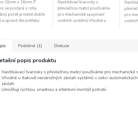
eno 16mm x 16mm IT
Nastrkávací tvarovky s
Nastrká
no se postará o rohy.
převlečnou maticí používáme
převleč
ebný počet je nutné dobře
pro mechanické spojovaní
pro me
t a upravit dle potřeby.
vodních systémů.Vhodné u
vodníc
tlakově nenáročných závlah
tlakově
systémů v sekci automatických
systémů
závlah RD, menších...
závlah 
pis
Podobné (1)
Diskuze
etailní popis produktu
Nastrkávací tvarovky s převlečnou maticí používáme pro mechanické 
Vhodné u tlakově nenáročných závlah systémů v sekci automatických
závlah.
Umožňují rychlou, snadnou a efektivní montáž potrubí.