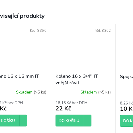
visející produkty
Kód:
8356
Kód:
8362
eno 16 x 16 mm IT
Koleno 16 x 3/4'' IT
Spojk
vnější závit
Skladem
(>5 ks)
Skladem
(>5 ks)
9 Kč bez DPH
18,18 Kč bez DPH
8,26 K
 Kč
22 Kč
10 K
 KOŠÍKU
DO KOŠÍKU
DO K