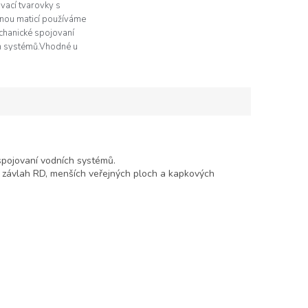
vací tvarovky s
nou maticí používáme
chanické spojovaní
h systémů.Vhodné u
 nenáročných závlah
 v sekci automatických
RD, menších...
spojovaní vodních systémů.
 závlah RD, menších veřejných ploch a kapkových