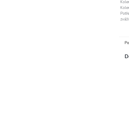
Kol
Kole
Potř
zváži
Po
D