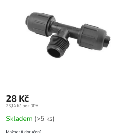
0,0
z
5
hvězdiček.
28 Kč
23,14 Kč bez DPH
Měrná
Skladem
(>5 ks)
cena:
Možnosti doručení