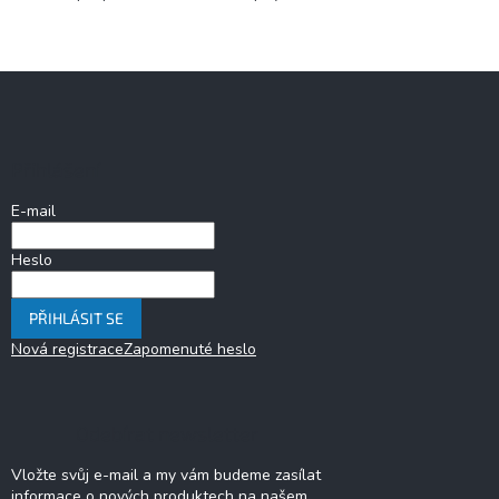
Z
á
p
a
Přihlášení
t
í
E-mail
Heslo
PŘIHLÁSIT SE
Nová registrace
Zapomenuté heslo
Odebírat newsletter
Vložte svůj e-mail a my vám budeme zasílat
informace o nových produktech na našem