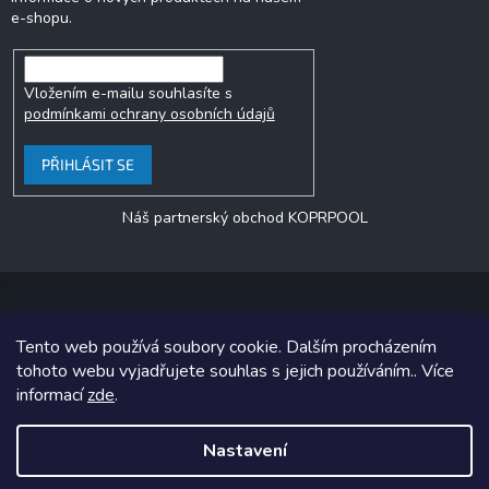
e-shopu.
Vložením e-mailu souhlasíte s
podmínkami ochrany osobních údajů
PŘIHLÁSIT SE
Náš partnerský obchod KOPRPOOL
Tento web používá soubory cookie. Dalším procházením
Copyright 2026
jezero.cz
. Všechna práva vyhrazena.
tohoto webu vyjadřujete souhlas s jejich používáním.. Více
informací
zde
.
Grafický návrh vytvořil a na Shoptet implementoval
Tomáš Hlad
&
Shoptetak.cz
.
Nastavení
Vytvořil Shoptet