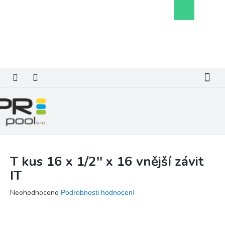
Přejít
Nákupní
na
košík
obsah
T kus 16 x 1/2'' x 16 vnější závit
IT
Průměrné
Neohodnoceno
Podrobnosti hodnocení
hodnocení
produktu
je