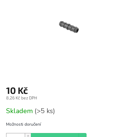
z
5
hvězdiček.
10 Kč
8,26 Kč bez DPH
Měrná
Skladem
(>5 ks)
cena:
Možnosti doručení