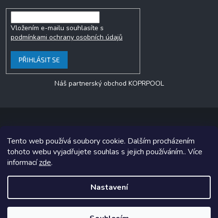
Vložením e-mailu souhlasíte s
podmínkami ochrany osobních údajů
PŘIHLÁSIT SE
Náš partnerský obchod KOPRPOOL
Tento web používá soubory cookie. Dalším procházením
Copyright 2026
jezero.cz
. Všechna práva vyhrazena.
tohoto webu vyjadřujete souhlas s jejich používáním.. Více
informací
zde
.
Grafický návrh vytvořil a na Shoptet implementoval
Tomáš Hlad
&
Shoptetak.cz
.
Nastavení
Vytvořil Shoptet