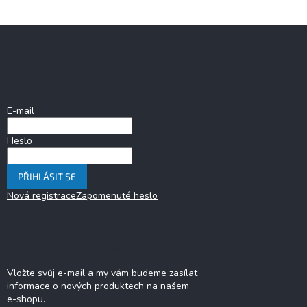
Z
á
p
a
Přihlášení
t
í
E-mail
Heslo
PŘIHLÁSIT SE
Nová registrace
Zapomenuté heslo
Odebírat newsletter
Vložte svůj e-mail a my vám budeme zasílat
informace o nových produktech na našem
e-shopu.