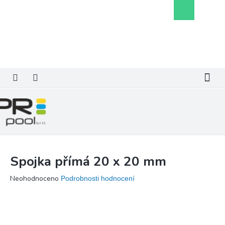
Přejít
Nákupní
na
košík
obsah
Spojka přímá 20 x 20 mm
Průměrné
Neohodnoceno
Podrobnosti hodnocení
hodnocení
produktu
je
0,0