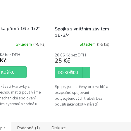
ka přímá 16 x 1/2''
Spojka s vnitřním závitem
16-3/4
Skladem
(>5 ks)
Skladem
(>5 ks)
 Kč bez DPH
20,66 Kč bez DPH
 Kč
25 Kč
 KOŠÍKU
DO KOŠÍKU
kávací tvarovky s
Spojky jsou určeny pro rychlé a
lečnou maticí používáme
bezpečné spojování
mechanické spojovaní
polyetylenových trubek bez
ích systémů.Vhodné u
použití jakéhokoliv nářadí
ově nenáročných závlah
(rozvody pitné i užitkové vody).
émů v sekci automatických
Charakteristické vlastnosti: při...
h RD, menších...
pis
Podobné (1)
Diskuze