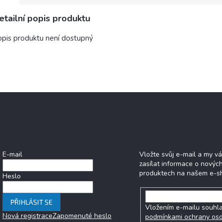
etailní popis produktu
pis produktu není dostupný
Přihlášení
Odebírat newsle
E-mail
Vložte svůj e-mail a my 
zasílat informace o novýc
produktech na našem e-s
Heslo
PŘIHLÁSIT SE
Vložením e-mailu souhla
Nová registrace
Zapomenuté heslo
podmínkami ochrany os