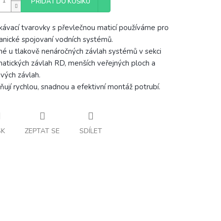
PŘIDAT DO KOŠÍKU
kávací tvarovky s převlečnou maticí používáme pro
nické spojovaní vodních systémů.
é u tlakově nenáročných závlah systémů v sekci
atických závlah RD, menších veřejných ploch a
vých závlah.
ují rychlou, snadnou a efektivní montáž potrubí.
SK
ZEPTAT SE
SDÍLET