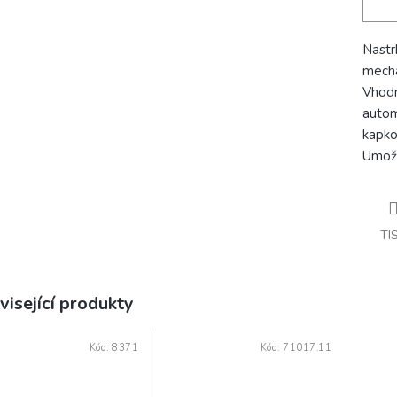
Nastr
mecha
Vhodn
autom
kapko
Umožň
TI
visející produkty
Kód:
8371
Kód:
71017.11