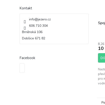
Kontakt
info
@
jezero.cz
Spoj
606 710 304
Brněnská 106
Dobšice 671 82
8,26
10
Facebook
DO
Nastr
přev
pro 
vodn
tlak
syst
závla
Po