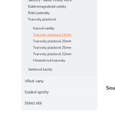
Senzory - deště, mrazu, větru
e
Elektromagnetické ventily
l
Řídící jednotky
Tvarovky plastové
Kulové ventity
Tvarovky plastové 16mm
Tvarovky plastové 20mm
Tvarovky plastové 25mm
Tvarovky plastové 32mm
Holendrové tvarovky
Ventilové šachty
Vířivé vany
Sou
Solární sprchy
Stínící sítě