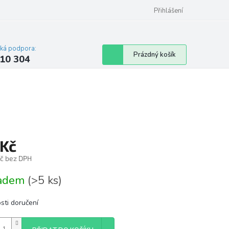
Přihlášení
cká podpora:
Nákupní
Prázdný košík
10 304
košík
 Kč
Kč bez DPH
á
ladem
(>5 ks)
sti doručení