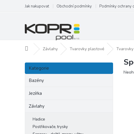
Přejít
Jak nakupovat
Obchodní podmínky
Podmínky ochrany 
na
obsah
Domů
Závlahy
Tvarovky plastové
Tvarovky
Sp
P
Přeskočit
o
Kategorie
kategorie
Prům
Neoh
s
hodn
t
Bazény
produ
r
je
a
Jezírka
0,0
n
z
Závlahy
5
n
hvězd
í
p
Hadice
a
Postřikovače, trysky
n