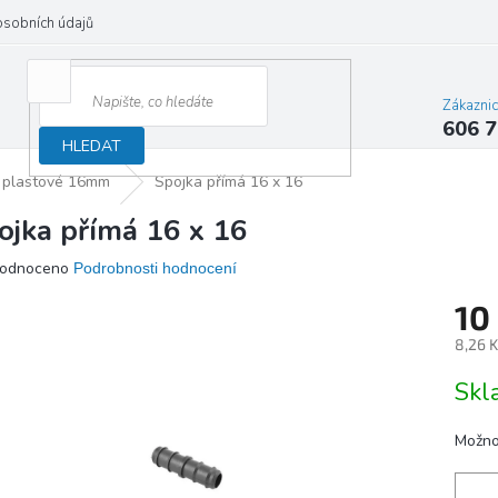
osobních údajů
Zákazni
606 7
HLEDAT
 plastové 16mm
Spojka přímá 16 x 16
ojka přímá 16 x 16
ěrné
odnoceno
Podrobnosti hodnocení
ocení
10
ktu
8,26 
Měrn
Sk
cena:
iček.
Možno