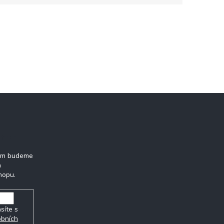
tter
vám budeme
h
hopu.
síte s
obních