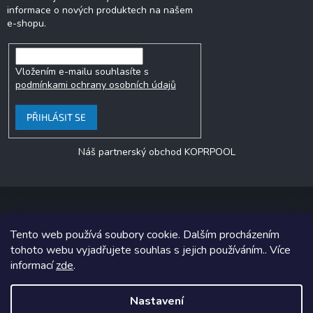
informace o nových produktech na našem
e-shopu.
Vložením e-mailu souhlasíte s
podmínkami ochrany osobních údajů
PŘIHLÁSIT SE
Náš partnerský obchod KOPRPOOL
Tento web používá soubory cookie. Dalším procházením
Copyright 2026
jezero.cz
. Všechna práva vyhrazena.
tohoto webu vyjadřujete souhlas s jejich používáním.. Více
informací
zde
.
Grafický návrh vytvořil a na Shoptet implementoval
Tomáš Hlad
&
Shoptetak.cz
.
Nastavení