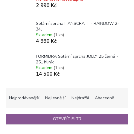
2 990 Kč
Solární sprcha HANSCRAFT - RAINBOW 2-
34l
Skladem
(1 ks)
4 990 Kč
FORMIDRA Solární sprcha JOLLY 25 černá -
25L hliník
Skladem
(1 ks)
14 500 Kč
Ř
a
Nejprodávanější
Nejlevnější
Nejdražší
Abecedně
z
e
n
OTEVŘÍT FILTR
í
p
V