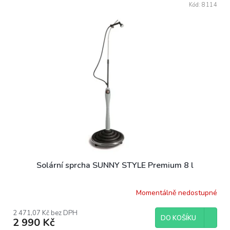
r
Kód:
8114
ý
o
p
d
i
u
s
k
p
t
r
ů
o
d
u
k
t
ů
Solární sprcha SUNNY STYLE Premium 8 l
Momentálně nedostupné
2 471,07 Kč bez DPH
DO KOŠÍKU
2 990 Kč