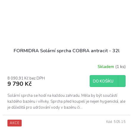
FORMIDRA Solární sprcha COBRA antracit - 32l
Skladem
(1 ks)
8 090,91 Kč bez DPH
DO KOŠÍKU
9 790 Kč
Solární sprcha se hodí na každou zahradu. Měla by být součástí
každého bazénu i vířivky. Sprcha před koupelí je nejen hygienická, ale
je důležitá pro udržování vody v bazénu či...
Kód:
505.15
AKCE