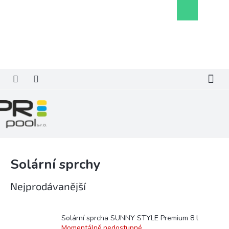
Přejít
Nákupní
na
košík
obsah
Solární sprchy
Nejprodávanější
Solární sprcha SUNNY STYLE Premium 8 l
Momentálně nedostupné