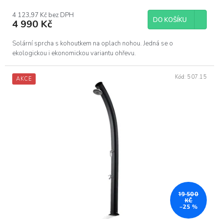
4 123,97 Kč bez DPH
DO KOŠÍKU
4 990 Kč
Solární sprcha s kohoutkem na oplach nohou. Jedná se o
ekologickou i ekonomickou variantu ohřevu.
Kód:
507.15
AKCE
19 500
KČ
–25 %