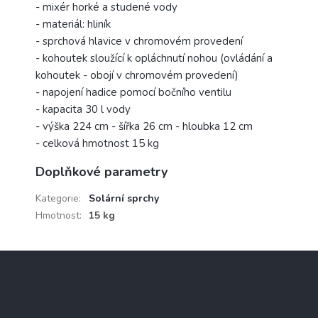
- mixér horké a studené vody
- materiál: hliník
- sprchová hlavice v chromovém provedení
- kohoutek sloužící k opláchnutí nohou (ovládání a
kohoutek - obojí v chromovém provedení)
- napojení hadice pomocí bočního ventilu
- kapacita 30 l vody
- výška 224 cm - šířka 26 cm - hloubka 12 cm
- celková hmotnost 15 kg
Doplňkové parametry
Kategorie
:
Solární sprchy
Hmotnost
:
15 kg
Z
á
p
a
Přihlášení