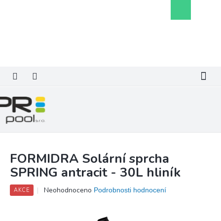
Přejít
Nákupní
na
košík
obsah
FORMIDRA Solární sprcha
SPRING antracit - 30L hliník
Průměrné
Neohodnoceno
Podrobnosti hodnocení
AKCE
hodnocení
produktu
je