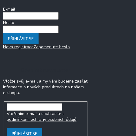
t
í
E-mail
Heslo
PŘIHLÁSIT SE
Nová registrace
Zapomenuté heslo
Odebírat newsletter
Vložte svůj e-mail a my vám budeme zasílat
informace o nových produktech na našem
e-shopu.
Vložením e-mailu souhlasíte s
podmínkami ochrany osobních údajů
PŘIHLÁSIT SE