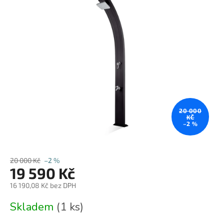
0,0
z
5
hvězdiček.
20 000
KČ
–2 %
20 000 Kč
–2 %
19 590 Kč
16 190,08 Kč bez DPH
Měrná
Skladem
(1 ks)
cena: