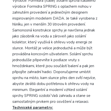
Výrobce: Formidra (Itálie) Solární sprcha italského
výrobce Formidra SPRING s oplachem nohou v
zahnutém provedení a jedinečným designem
inspirovaným modelem DADA. Je také vyrobena z
hliníku, jen v menším 30 litrovém provedení.
Samonosná konstrukce sprchy je navržena jednak
jako zásobník na vodu a zároveň jako solární
kolektor, který využívá k ohřevu vody energii ze
slunce. Montáž je velice jednoduchá a může být
prováděna koncovým uživatelem. Solární sprchu
jednodušše připevníte k podlaze vruty s
hmoždinkami, které jsou součástí balení a pak jen
připojíte zahradní hadici. Doporučujeme umístit
sprchu na místo, kam slunce přes den svítí nejvíce,
abyste zkrátili dobu potřebnou k ohřevu vody na
minimum. Elegantní a moderní vzhled solární
sprchy SPRING ozdobí Vaši zahradu a stane se
samostatným prvkem pro osvěžení a relaxaci.
Techniceké parametry: