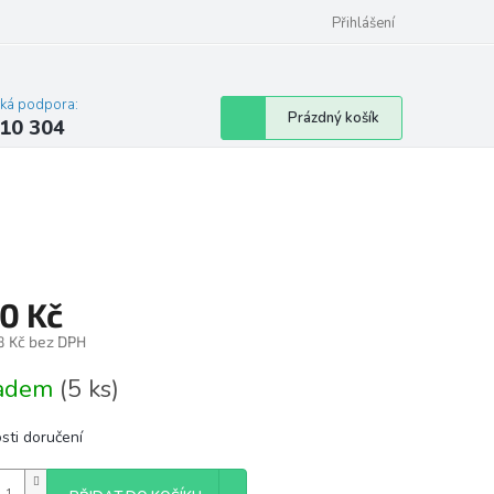
Přihlášení
cká podpora:
Nákupní
Prázdný košík
10 304
košík
0 Kč
8 Kč bez DPH
á
ladem
(5 ks)
sti doručení