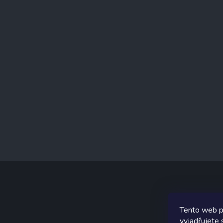
t
í
Tento web p
Graf
vyjadřujete 