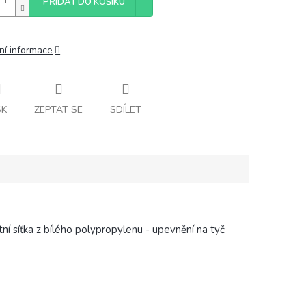
PŘIDAT DO KOŠÍKU
ní informace
SK
ZEPTAT SE
SDÍLET
ní síťka z bílého polypropylenu - upevnění na tyč