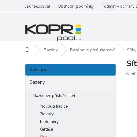
Přejít
Jak nakupovat
Obchodní podmínky
Podmínky ochrany 
na
obsah
Domů
Bazény
Bazénové příslušenství
Síťky
Sí
P
Přeskočit
o
Kategorie
kategorie
Prům
Neoh
s
hodn
t
Bazény
produ
r
je
a
Bazénové příslušenství
0,0
n
z
Plovoucí hadice
5
n
Plováky
hvězd
í
Teploměry
p
a
Kartáče
n