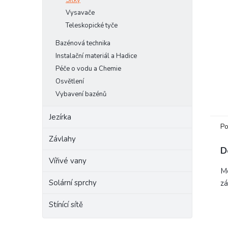
Síťky
e
Vysavače
l
Teleskopické tyče
Bazénová technika
Instalační materiál a Hadice
Péče o vodu a Chemie
Osvětlení
Vybavení bazénů
Jezírka
Po
Závlahy
D
Vířivé vany
Mo
Solární sprchy
z
Stínící sítě