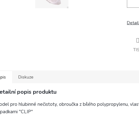
Detail
TI
pis
Diskuze
etailní popis produktu
del pro hlubinné nečistoty, obroučka z bílého polypropylenu, vlast
ápadkami "CLIP"