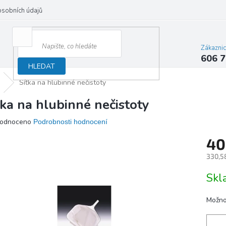
osobních údajů
Zákazni
606 7
HLEDAT
Síťka na hlubinné nečistoty
ťka na hlubinné nečistoty
ěrné
odnoceno
Podrobnosti hodnocení
ocení
40
ktu
330,5
Měrn
Sk
cena:
iček.
Možno