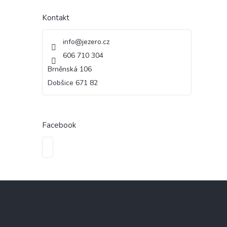
Kontakt
info
@
jezero.cz
606 710 304
Brněnská 106
Dobšice 671 82
Facebook
Z
á
p
a