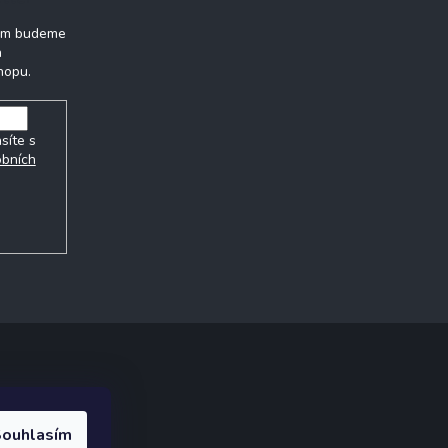
vám budeme
h
hopu.
síte s
obních
ak.cz
.
ouhlasím