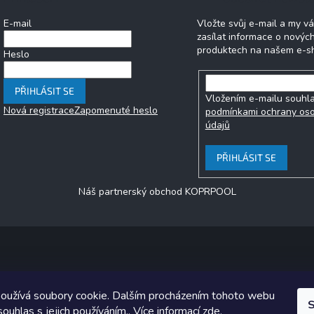
E-mail
Vložte svůj e-mail a my 
zasílat informace o novýc
produktech na našem e-s
Heslo
PŘIHLÁSIT SE
Vložením e-mailu souhla
Nová registrace
Zapomenuté heslo
podmínkami ochrany os
údajů
PŘIHLÁSIT SE
Náš partnerský obchod KOPRPOOL
Copyright 2026
jezero.cz
. Všechna práva vyhrazena.
oužívá soubory cookie. Dalším procházením tohoto webu
ický návrh vytvořil a na Shoptet implementoval
Tomáš Hlad
&
Shoptet
S
souhlas s jejich používáním.. Více informací
zde
.