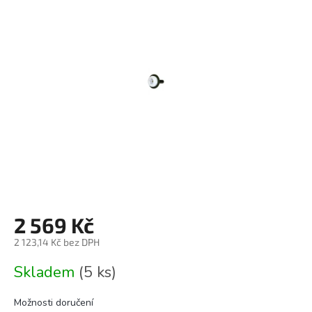
0,0
z
5
hvězdiček.
2 569 Kč
2 123,14 Kč bez DPH
Měrná
Skladem
(5 ks)
cena:
Možnosti doručení