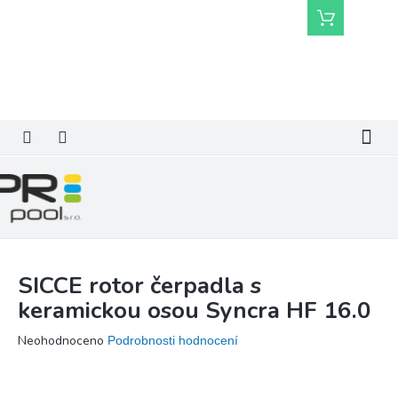
Přejít
Nákupní
na
košík
obsah
SICCE rotor čerpadla s
keramickou osou Syncra HF 16.0
Průměrné
Neohodnoceno
Podrobnosti hodnocení
hodnocení
produktu
je