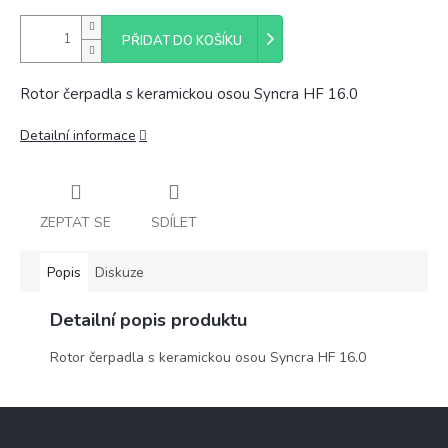
PŘIDAT DO KOŠÍKU
Rotor čerpadla s keramickou osou Syncra HF 16.0
Detailní informace
ZEPTAT SE
SDÍLET
Popis
Diskuze
Detailní popis produktu
Rotor čerpadla s keramickou osou Syncra HF 16.0
Z
á