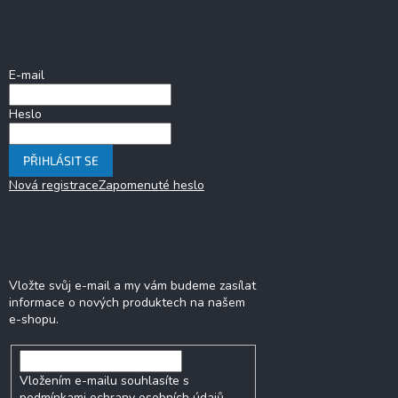
p
a
Přihlášení
t
í
E-mail
Heslo
PŘIHLÁSIT SE
Nová registrace
Zapomenuté heslo
Odebírat newsletter
Vložte svůj e-mail a my vám budeme zasílat
informace o nových produktech na našem
e-shopu.
Vložením e-mailu souhlasíte s
podmínkami ochrany osobních údajů