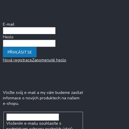
p
a
Přihlášení
t
í
E-mail
Heslo
PŘIHLÁSIT SE
Nová registrace
Zapomenuté heslo
Odebírat newsletter
Vložte svůj e-mail a my vám budeme zasílat
informace o nových produktech na našem
e-shopu.
Vložením e-mailu souhlasíte s
podmínkami ochrany osobních údajů