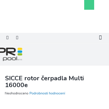
Přejít
Nákupní
na
košík
obsah
SICCE rotor čerpadla Multi
16000e
Průměrné
Neohodnoceno
Podrobnosti hodnocení
hodnocení
produktu
je