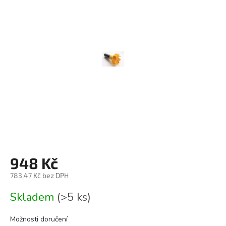
0,0
z
5
hvězdiček.
948 Kč
783,47 Kč bez DPH
Měrná
Skladem
(>5 ks)
cena:
Možnosti doručení