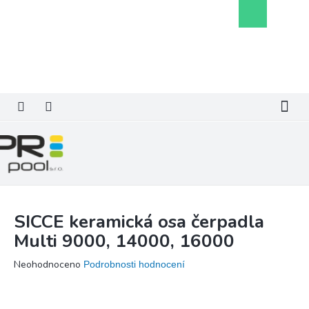
Přejít
Nákupní
na
košík
obsah
SICCE keramická osa čerpadla
Multi 9000, 14000, 16000
Průměrné
Neohodnoceno
Podrobnosti hodnocení
hodnocení
produktu
je