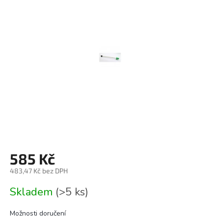
0,0
z
5
hvězdiček.
585 Kč
483,47 Kč bez DPH
Měrná
Skladem
(>5 ks)
cena:
Možnosti doručení