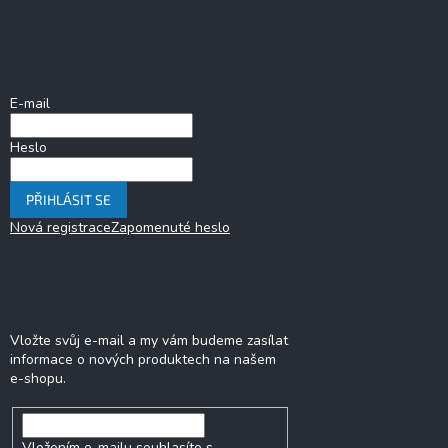
á
p
a
Přihlášení
t
í
E-mail
Heslo
PŘIHLÁSIT SE
Nová registrace
Zapomenuté heslo
Odebírat newsletter
Vložte svůj e-mail a my vám budeme zasílat
informace o nových produktech na našem
e-shopu.
Vložením e-mailu souhlasíte s